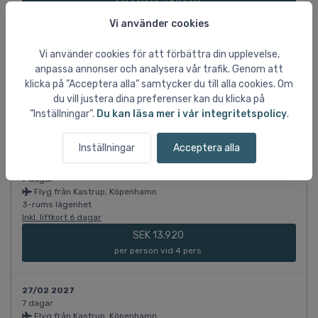
per person vid 2 pers.
Vi använder cookies
27/02 2027
Vi använder cookies för att förbättra din upplevelse,
7 dagar
Flyg från Kastrup, Köpenhamn
anpassa annonser och analysera vår trafik. Genom att
3-rums lägenhet
klicka på ”Acceptera alla” samtycker du till alla cookies. Om
Inkl. liftkort 6 dagar
du vill justera dina preferenser kan du klicka på
SEK 11.358
”Inställningar”.
Du kan läsa mer i vår integritetspolicy
.
per person vid 6 pers.
Inställningar
Acceptera alla
27/02 2027
7 dagar
Flyg från Kastrup, Köpenhamn
3-rums lägenhet
Inkl. liftkort 6 dagar
SEK 13.920
per person vid 4 pers.
27/02 2027
7 dagar
Flyg från Kastrup, Köpenhamn