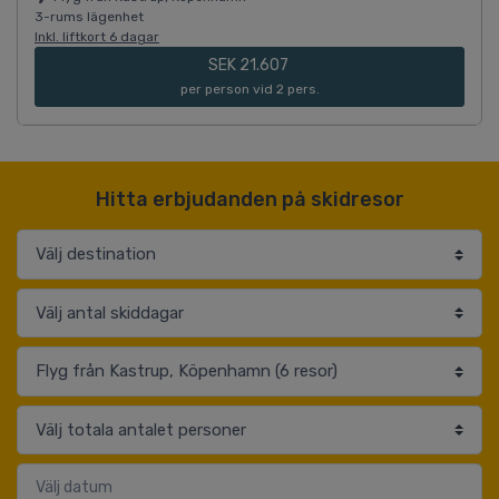
3-rums lägenhet
Inkl. liftkort 6 dagar
SEK 21.607
per person vid 2 pers.
Hitta erbjudanden på skidresor