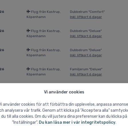
026
Flyg från Kastrup,
Dubbelrum "Comfort"
Köpenhamn
Inkl. liftkort 6 dagar
026
Flyg från Kastrup,
Dubbelrum "Deluxe"
Köpenhamn
Inkl. liftkort 6 dagar
026
Flyg från Kastrup,
Dubbelrum "Deluxe"
Köpenhamn
Inkl. liftkort 6 dagar
026
Flyg från Kastrup,
Familjerum "Deluxe"
Köpenhamn
Inkl. liftkort 6 dagar
026
Flyg från Kastrup,
Junior Suite
Vi använder cookies
Köpenhamn
Inkl. liftkort 6 dagar
Vi använder cookies för att förbättra din upplevelse, anpassa annonse
026
Flyg från Kastrup,
Junior Suite
ch analysera vår trafik. Genom att klicka på ”Acceptera alla” samtyck
Köpenhamn
Inkl. liftkort 6 dagar
du till alla cookies. Om du vill justera dina preferenser kan du klicka på
”Inställningar”.
Du kan läsa mer i vår integritetspolicy
.
026
Flyg från Kastrup,
Suite "Dolomiti di Brenta"