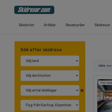
Skidorter
Artiklar
Resebyråer
Skidresor
Sök efter skidresa
OBS
: Me
Fler bil