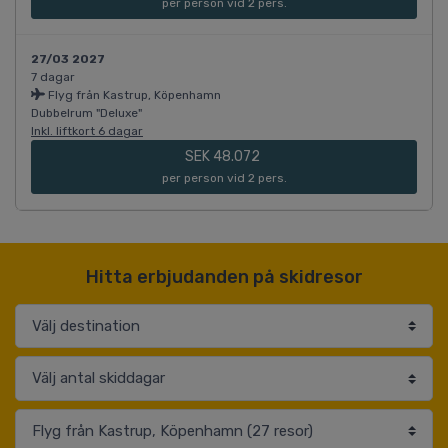
per person vid 2 pers.
27/03 2027
7 dagar
Flyg från Kastrup, Köpenhamn
Dubbelrum "Deluxe"
Inkl. liftkort 6 dagar
SEK 48.072
per person vid 2 pers.
Hitta erbjudanden på skidresor