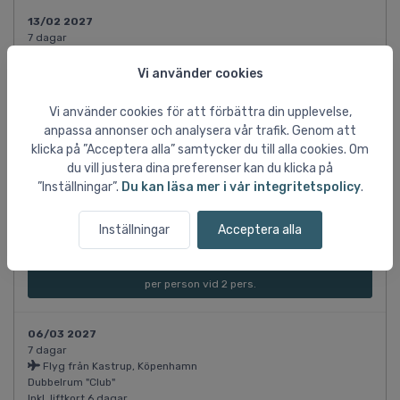
13/02 2027
7 dagar
Flyg från Kastrup, Köpenhamn
Dubbelrum "Classic"
Vi använder cookies
Inkl. liftkort 6 dagar
SEK 49.972
Vi använder cookies för att förbättra din upplevelse,
per person vid 2 pers.
anpassa annonser och analysera vår trafik. Genom att
klicka på ”Acceptera alla” samtycker du till alla cookies. Om
du vill justera dina preferenser kan du klicka på
27/02 2027
”Inställningar”.
Du kan läsa mer i vår integritetspolicy
.
7 dagar
Flyg från Kastrup, Köpenhamn
Dubbelrum "Club"
Inställningar
Acceptera alla
Inkl. liftkort 6 dagar
SEK 47.772
per person vid 2 pers.
06/03 2027
7 dagar
Flyg från Kastrup, Köpenhamn
Dubbelrum "Club"
Inkl. liftkort 6 dagar