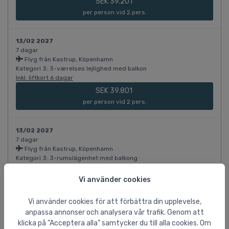
SEK 39.201
per person vid 2 pers.
13/02 2027
7 dagar
Flyg från Kastrup, Köpenhamn
Kategori 3: 3-værelses lejlighed med balkon
Inkl. liftkort 6 dagar
SEK 39.801
per person vid 2 pers.
13/02 2027
7 dagar
Flyg från Kastrup, Köpenhamn
Kategori 3: 3-rumslägenhet med balkong
Inkl. liftkort 6 dagar
Vi använder cookies
SEK 39.801
per person vid 2 pers.
Vi använder cookies för att förbättra din upplevelse,
anpassa annonser och analysera vår trafik. Genom att
13/02 2027
klicka på ”Acceptera alla” samtycker du till alla cookies. Om
7 dagar