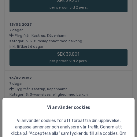
SEK 39.201
per person vid 2 pers.
13/02 2027
7 dagar
Flyg från Kastrup, Köpenhamn
Kategori 3: 3-rumslägenhet med balkong
Inkl. liftkort 6 dagar
SEK 39.801
per person vid 2 pers.
13/02 2027
7 dagar
Flyg från Kastrup, Köpenhamn
Kategori 3: 3-værelses lejlighed med balkon
Inkl. liftkort 6 dagar
Vi använder cookies
SEK 39.801
per person vid 2 pers.
Vi använder cookies för att förbättra din upplevelse,
anpassa annonser och analysera vår trafik. Genom att
13/02 2027
klicka på ”Acceptera alla” samtycker du till alla cookies. Om
7 dagar