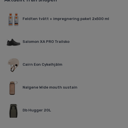
Feldten tvätt + impregnering paket 2x500 ml
Salomon XA PRO Trailsko
Cairn Eon Cykelhjälm
Nalgene Wide mouth sustain
Db Hugger 20L