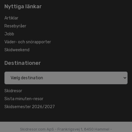
Nyttiga länkar
Artiklar
Resebyråer
Jobb
Väder- och snörapporter
Skidweekend
Destinationer
Skidresor
Sista minuten-resor
Skidsemester 2026/2027
Skidresor.com ApS - Frankrigsvej 1, 8450 Hammel -