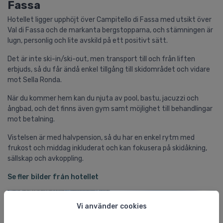
Fassa
Hotellet ligger upphöjt över Campitello di Fassa med utsikt över
Val di Fassa och de markanta bergs­topparna, och stämningen är
lugn, personlig och lite avskild på ett positivt sätt.
Det är inte ski-in/ski-out, men transport till och från liften
erbjuds, så du får ändå enkel tillgång till skidområdet och vidare
mot Sella Ronda.
När du kommer hem kan du njuta av pool, bastu, jacuzzi och
ångbad, och det finns även gym samt möjlighet till behandlingar
mot betalning.
Vistelsen är med halvpension, så du har en enkel rytm med
frukost och middag inkluderat och kan fokusera på skidåkning,
sällskap och avkoppling.
Se fler bilder från hotellet
Vi använder cookies