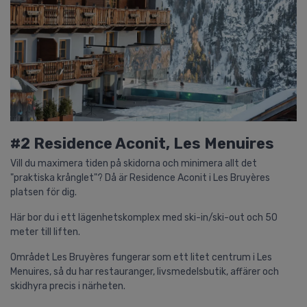
#2 Residence Aconit, Les Menuires
Vill du maximera tiden på skidorna och minimera allt det
"praktiska krånglet"? Då är Residence Aconit i Les Bruyères
platsen för dig.
Här bor du i ett lägenhetskomplex med ski-in/ski-out och 50
meter till liften.
Området Les Bruyères fungerar som ett litet centrum i Les
Menuires, så du har restauranger, livsmedelsbutik, affärer och
skidhyra precis i närheten.