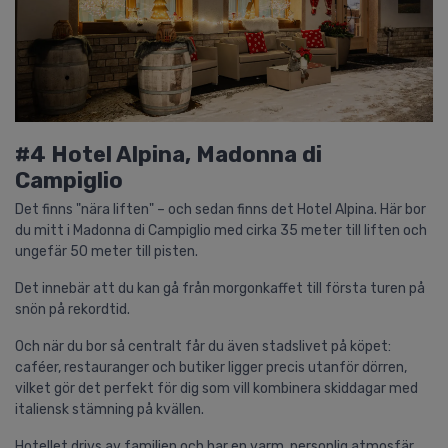
#4 Hotel Alpina, Madonna di
Campiglio
Det finns "nära liften" – och sedan finns det Hotel Alpina. Här bor
du mitt i Madonna di Campiglio med cirka 35 meter till liften och
ungefär 50 meter till pisten.
Det innebär att du kan gå från morgonkaffet till första turen på
snön på rekordtid.
Och när du bor så centralt får du även stadslivet på köpet:
caféer, restauranger och butiker ligger precis utanför dörren,
vilket gör det perfekt för dig som vill kombinera skiddagar med
italiensk stämning på kvällen.
Hotellet drivs av familjen och har en varm, personlig atmosfär