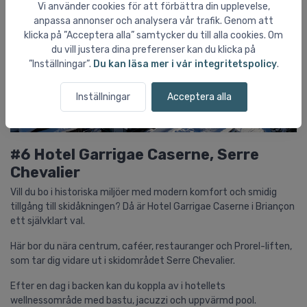
Vi använder cookies för att förbättra din upplevelse,
anpassa annonser och analysera vår trafik. Genom att
klicka på ”Acceptera alla” samtycker du till alla cookies. Om
du vill justera dina preferenser kan du klicka på
”Inställningar”.
Du kan läsa mer i vår integritetspolicy
.
Inställningar
Acceptera alla
#6 Hotel Garrigae Caserne, Serre
Chevalier
Vill du bo i historiska miljöer med modern komfort och smidig
tillgång till skidåkningen? Då är Hotel Garrigae Caserne i Briançon
ett självklart val.
Här bor du nära centrum, caféer, restauranger och Prorel-liften,
som tar dig vidare ut i skidområdet Serre Chevalier.
Efter en dag i backen kan du koppla av i hotellets
wellnessområde med bastu, jacuzzi och uppvärmd pool.