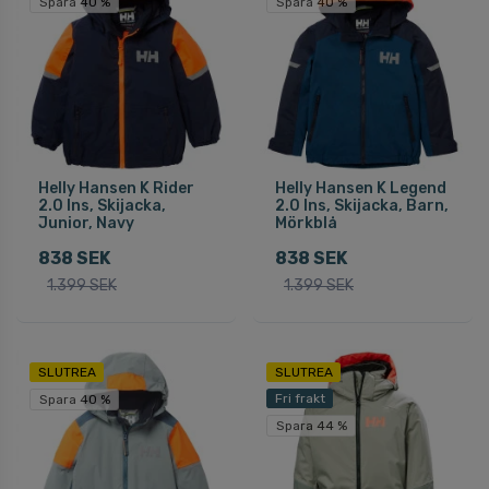
Spara 40 %
Spara 40 %
Helly Hansen K Rider
Helly Hansen K Legend
2.0 Ins, Skijacka,
2.0 Ins, Skijacka, Barn,
Junior, Navy
Mörkblå
838 SEK
838 SEK
1.399 SEK
1.399 SEK
SLUTREA
SLUTREA
Fri frakt
Spara 40 %
Spara 44 %