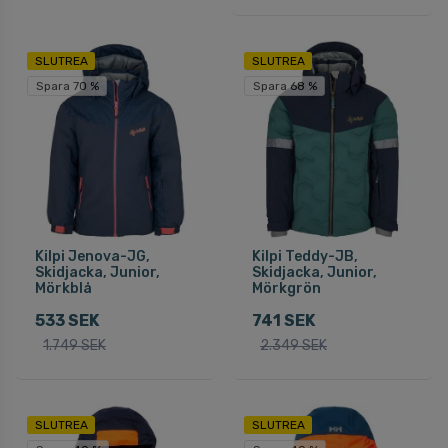
SLUTREA
SLUTREA
Spara 70 %
Spara 68 %
Kilpi Jenova-JG,
Kilpi Teddy-JB,
Skidjacka, Junior,
Skidjacka, Junior,
Mörkblå
Mörkgrön
533 SEK
741 SEK
1.749 SEK
2.349 SEK
SLUTREA
SLUTREA