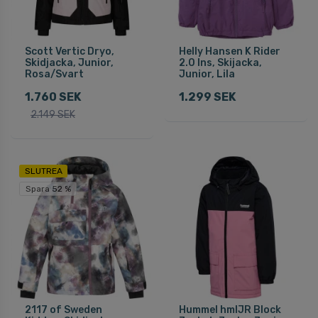
Scott Vertic Dryo,
Helly Hansen K Rider
Skidjacka, Junior,
2.0 Ins, Skijacka,
Rosa/Svart
Junior, Lila
1.760 SEK
1.299 SEK
2.149 SEK
SLUTREA
Spara 52 %
2117 of Sweden
Hummel hmlJR Block