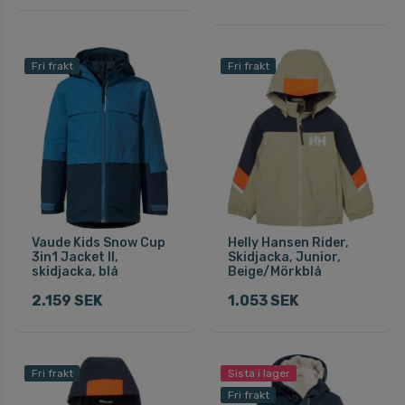
Fri frakt
Fri frakt
Vaude Kids Snow Cup
Helly Hansen Rider,
3in1 Jacket II,
Skidjacka, Junior,
skidjacka, blå
Beige/Mörkblå
2.159 SEK
1.053 SEK
Fri frakt
Sista i lager
Fri frakt