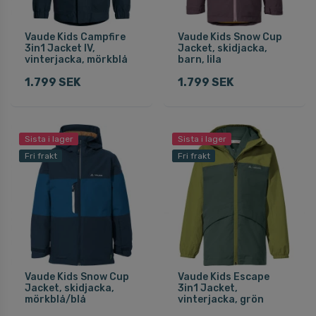
Vaude Kids Campfire
Vaude Kids Snow Cup
3in1 Jacket IV,
Jacket, skidjacka,
vinterjacka, mörkblå
barn, lila
1.799 SEK
1.799 SEK
Sista i lager
Sista i lager
Fri frakt
Fri frakt
Vaude Kids Snow Cup
Vaude Kids Escape
Jacket, skidjacka,
3in1 Jacket,
mörkblå/blå
vinterjacka, grön