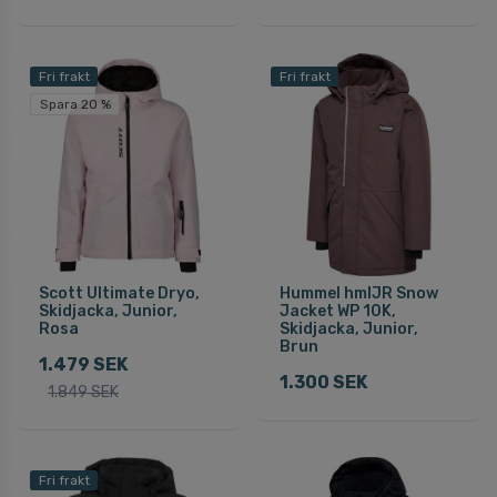
Fri frakt
Fri frakt
Spara 20 %
Scott Ultimate Dryo,
Hummel hmlJR Snow
Skidjacka, Junior,
Jacket WP 10K,
Rosa
Skidjacka, Junior,
Brun
1.479 SEK
1.300 SEK
1.849 SEK
Fri frakt