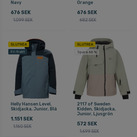
Navy
Orange
676 SEK
676 SEK
1.099 SEK
682 SEK
SLUTREA
SLUTREA
Fri frakt
Spara 66 %
Helly Hansen Level,
2117 of Sweden
Skidjacka, Junior, Blå
Kidden, Skidjacka,
Junior, Ljusgrön
1.151 SEK
572 SEK
1.160 SEK
1.699 SEK