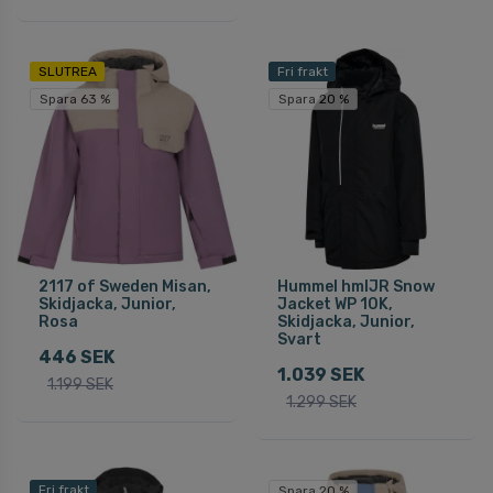
SLUTREA
Fri frakt
Spara 63 %
Spara 20 %
2117 of Sweden Misan,
Hummel hmlJR Snow
Skidjacka, Junior,
Jacket WP 10K,
Rosa
Skidjacka, Junior,
Svart
446 SEK
1.039 SEK
1.199 SEK
1.299 SEK
Fri frakt
Spara 20 %