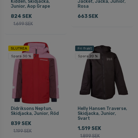
Kidden, Skidjacka,
Jacket, Jacka, Junior,
Junior, Aop Grape
Rosa
824 SEK
663 SEK
1.699 SEK
SLUTREA
Fri frakt
Spara 30 %
Spara 20 %
Didriksons Neptun,
Helly Hansen Traverse,
Skidjacka, Junior, Röd
Skidjacka, Junior,
Svart
839 SEK
1.519 SEK
1.199 SEK
1.899 SEK