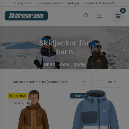
Prisgaranti
Leverans inom 2-5 vardagar
Gratis frakt över 999:-
0
Skidjackor för
barn
HERR
DAM
BARN
Filter
SLUTREA
Fri frakt
Spara 58 %