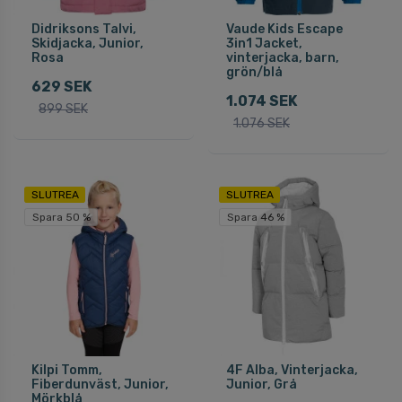
Didriksons Talvi,
Vaude Kids Escape
Skidjacka, Junior,
3in1 Jacket,
Rosa
vinterjacka, barn,
grön/blå
629 SEK
1.074 SEK
899 SEK
1.076 SEK
SLUTREA
SLUTREA
Spara 50 %
Spara 46 %
Kilpi Tomm,
4F Alba, Vinterjacka,
Fiberdunväst, Junior,
Junior, Grå
Mörkblå