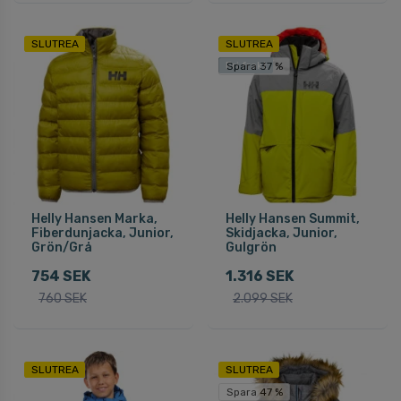
SLUTREA
SLUTREA
Fri frakt
Spara 37 %
Helly Hansen Marka,
Helly Hansen Summit,
Fiberdunjacka, Junior,
Skidjacka, Junior,
Grön/Grå
Gulgrön
754 SEK
1.316 SEK
760 SEK
2.099 SEK
SLUTREA
SLUTREA
Spara 47 %