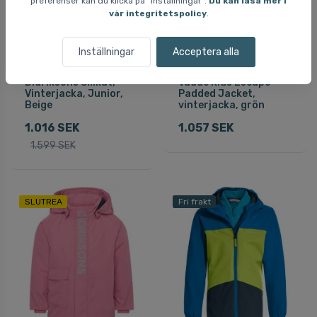
preferenser kan du klicka på ”Inställningar”.
Du kan läsa mer i
vår integritetspolicy
.
Inställningar
Acceptera alla
Didriksons Silikat,
Vaude Kids Escape
Vinterjacka, Junior,
Padded Jacket,
Beige
vinterjacka, grön
1.016 SEK
1.057 SEK
1.599 SEK
SLUTREA
Fri frakt