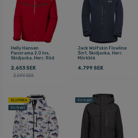
Helly Hansen
Jack Wolfskin Flowline
Panorama 2.0 Ins,
3in1, Skidjacka, Herr,
Skidjacka, Herr, Röd
Mörkblå
2.653 SEK
4.799 SEK
3.599 SEK
SLUTREA
Fri frakt
Fri frakt