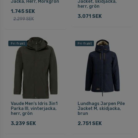
Jacka, Herr, Mörkgrön
Jacket, skidjacka,
herr, grön
1.745 SEK
3.071 SEK
2.299 SEK
Fri frakt
Fri frakt
Vaude Men's Idris 3in1
Lundhags Jarpen Pile
Parka III, vinterjacka,
Jacket M, skidjacka,
herr, grön
brun
3.239 SEK
2.751 SEK