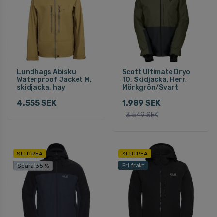
Lundhags Abisku
Scott Ultimate Dryo
Waterproof Jacket M,
10, Skidjacka, Herr,
skidjacka, hay
Mörkgrön/Svart
4.555 SEK
1.989 SEK
3.549 SEK
SLUTREA
SLUTREA
Fri frakt
Fri frakt
Spara 35 %