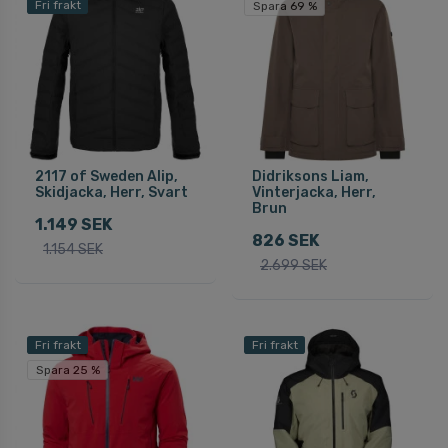
Fri frakt
Spara 69 %
2117 of Sweden Alip,
Didriksons Liam,
Skidjacka, Herr, Svart
Vinterjacka, Herr,
Brun
1.149 SEK
826 SEK
1.154 SEK
2.699 SEK
Fri frakt
Fri frakt
Spara 25 %