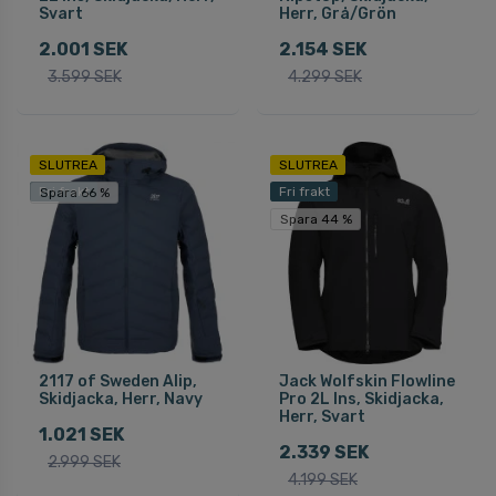
Svart
Herr, Grå/Grön
2.001 SEK
2.154 SEK
3.599 SEK
4.299 SEK
SLUTREA
SLUTREA
Fri frakt
Fri frakt
Spara 66 %
Spara 44 %
2117 of Sweden Alip,
Jack Wolfskin Flowline
Skidjacka, Herr, Navy
Pro 2L Ins, Skidjacka,
Herr, Svart
1.021 SEK
2.339 SEK
2.999 SEK
4.199 SEK