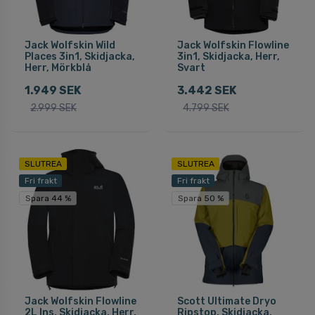
Jack Wolfskin Wild
Jack Wolfskin Flowline
Places 3in1, Skidjacka,
3in1, Skidjacka, Herr,
Herr, Mörkblå
Svart
1.949 SEK
3.442 SEK
2.999 SEK
4.799 SEK
SLUTREA
SLUTREA
Fri frakt
Fri frakt
Spara 44 %
Spara 50 %
Jack Wolfskin Flowline
Scott Ultimate Dryo
2L Ins, Skidjacka, Herr,
Ripstop, Skidjacka,