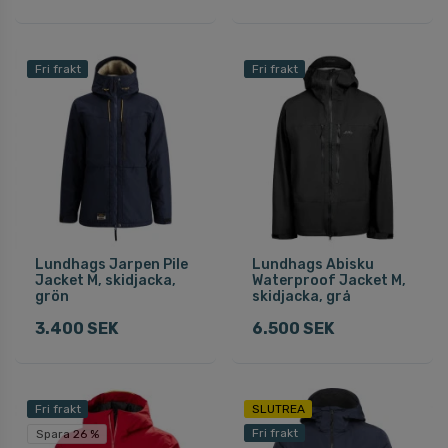
Fri frakt
Fri frakt
Lundhags Jarpen Pile
Lundhags Abisku
Jacket M, skidjacka,
Waterproof Jacket M,
grön
skidjacka, grå
3.400 SEK
6.500 SEK
Fri frakt
SLUTREA
Fri frakt
Spara 26 %