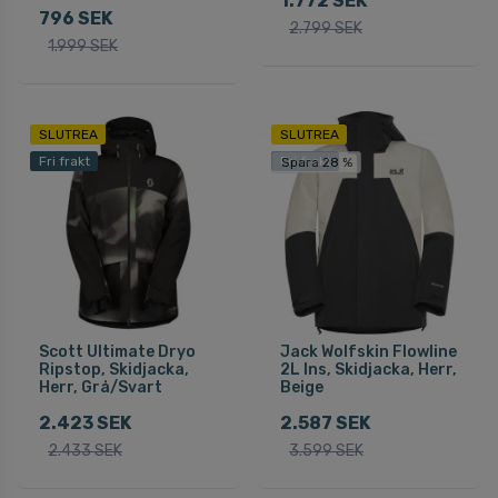
1.772 SEK
796 SEK
2.799 SEK
1.999 SEK
SLUTREA
SLUTREA
Fri frakt
Fri frakt
Spara 28 %
Scott Ultimate Dryo
Jack Wolfskin Flowline
Ripstop, Skidjacka,
2L Ins, Skidjacka, Herr,
Herr, Grå/Svart
Beige
2.423 SEK
2.587 SEK
2.433 SEK
3.599 SEK