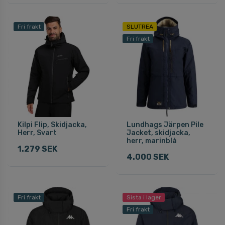
Fri frakt
SLUTREA
Fri frakt
Kilpi Flip, Skidjacka,
Lundhags Järpen Pile
Herr, Svart
Jacket, skidjacka,
herr, marinblå
1.279 SEK
4.000 SEK
Fri frakt
Sista i lager
Fri frakt