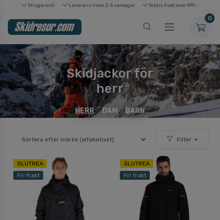
Prisgaranti
Leverans inom 2-5 vardagar
Gratis frakt över 999:-
0
Skidjackor för
herr
HERR
DAM
BARN
Filter
SLUTREA
SLUTREA
Fri frakt
Fri frakt