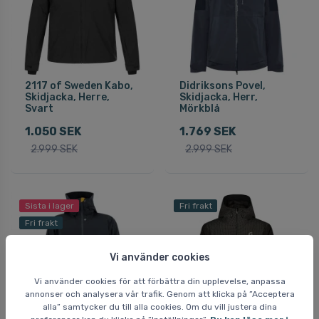
2117 of Sweden Kabo,
Didriksons Povel,
Skidjacka, Herre,
Skidjacka, Herr,
Svart
Mörkblå
1.050 SEK
1.769 SEK
2.999 SEK
2.999 SEK
Sista i lager
Fri frakt
Fri frakt
Vi använder cookies
Vi använder cookies för att förbättra din upplevelse, anpassa
annonser och analysera vår trafik. Genom att klicka på ”Acceptera
alla” samtycker du till alla cookies. Om du vill justera dina