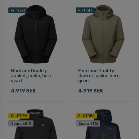
Fri frakt
Fri frakt
Montane Duality
Montane Duality
Jacket, jacka, herr,
Jacket, jacka, herr,
svart
grön
4.919 SEK
4.919 SEK
SLUTREA
SLUTREA
Fri frakt
Fri frakt
Spara 65 %
Spara 41 %