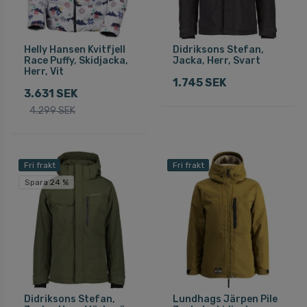
Helly Hansen Kvitfjell
Didriksons Stefan,
Race Puffy, Skidjacka,
Jacka, Herr, Svart
Herr, Vit
1.745 SEK
3.631 SEK
4.299 SEK
Fri frakt
Fri frakt
Spara 24 %
Didriksons Stefan,
Lundhags Järpen Pile