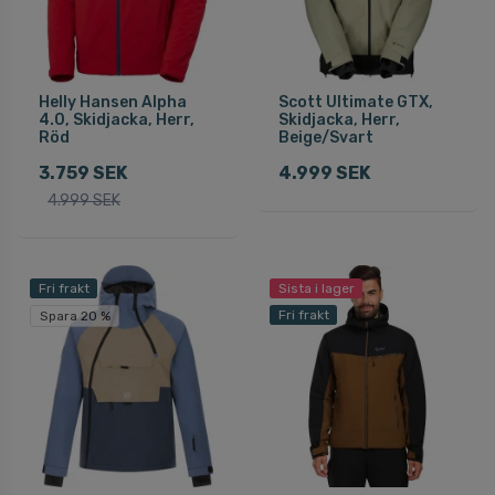
Helly Hansen Alpha
Scott Ultimate GTX,
4.0, Skidjacka, Herr,
Skidjacka, Herr,
Röd
Beige/Svart
3.759 SEK
4.999 SEK
4.999 SEK
Fri frakt
Sista i lager
Fri frakt
Spara 20 %