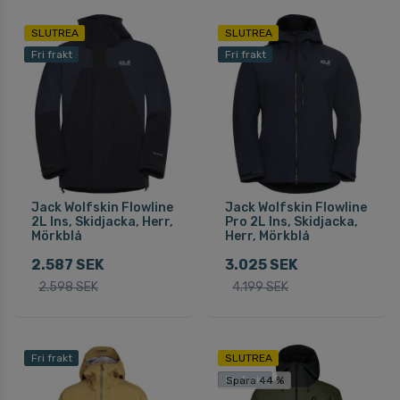
SLUTREA
SLUTREA
Fri frakt
Fri frakt
Jack Wolfskin Flowline
Jack Wolfskin Flowline
2L Ins, Skidjacka, Herr,
Pro 2L Ins, Skidjacka,
Mörkblå
Herr, Mörkblå
2.587 SEK
3.025 SEK
2.598 SEK
4.199 SEK
Fri frakt
SLUTREA
Fri frakt
Spara 44 %