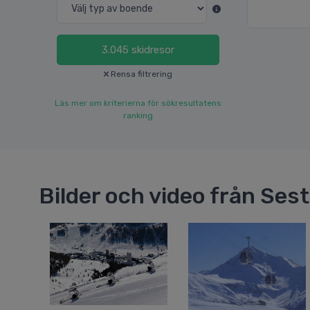
3.045
skidresor
Rensa filtrering
Läs mer om kriterierna för sökresultatens
ranking
Bilder och video från Sest