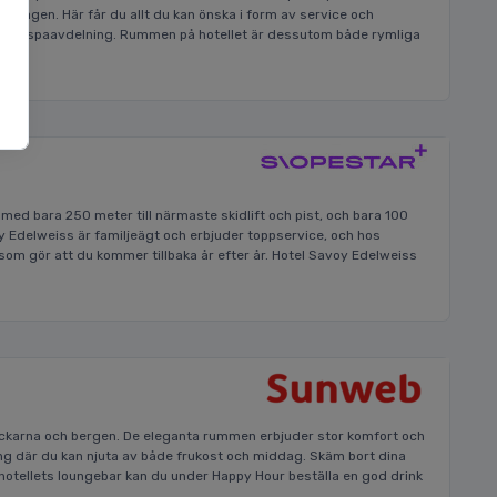
ela vägen. Här får du allt du kan önska i form av service och
ärlig spaavdelning. Rummen på hotellet är dessutom både rymliga
t, med bara 250 meter till närmaste skidlift och pist, och bara 100
oy Edelweiss är familjeägt och erbjuder toppservice, och hos
om gör att du kommer tillbaka år efter år. Hotel Savoy Edelweiss
dbackarna och bergen. De eleganta rummen erbjuder stor komfort och
ang där du kan njuta av både frukost och middag. Skäm bort dina
I hotellets loungebar kan du under Happy Hour beställa en god drink