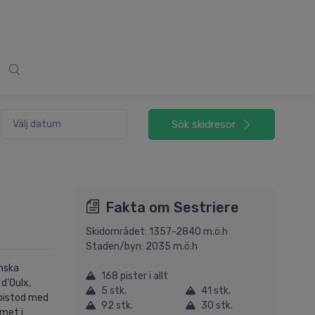
Sök
skidresor
Fakta om Sestriere
Skidområdet: 1357-2840 m.ö.h
Staden/byn: 2035 m.ö.h
enska
168 pister i allt
d’Oulx,
5 stk.
41 stk.
 bistod med
92 stk.
30 stk.
mmet i