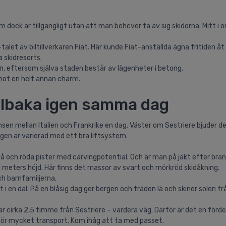
m dock är tillgängligt utan att man behöver ta av sig skidorna. Mitt i
let av biltillverkaren Fiat. Här kunde Fiat-anställda ägna fritiden åt
a skidresorts.
n, eftersom själva staden består av lägenheter i betong.
emot en helt annan charm.
 tillbaka igen samma dag
nsen mellan Italien och Frankrike en dag. Väster om Sestriere bjuder d
gen är varierad med ett bra liftsystem.
å och röda pister med carvingpotential. Och är man på jakt efter bra
30 meters höjd. Här finns det massor av svart och mörkröd skidåkning.
och barnfamiljerna.
 en dal. På en blåsig dag ger bergen och träden lä och skiner solen frå
ar cirka 2,5 timme från Sestriere – vardera väg. Därför är det en förde
för mycket transport. Kom ihåg att ta med passet.