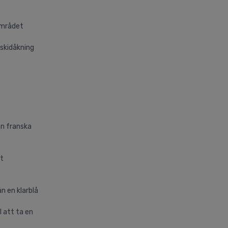
 området
 skidåkning
en franska
nt
n en klarblå
l att ta en