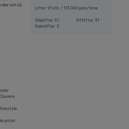
ivåer och så
Lifter: 91 stk. / 113.000 pers/time
Släpliftar: 57
Sittliftar: 31
Kabinliftar: 3
reder
Claviere
 freestyle
e pister.