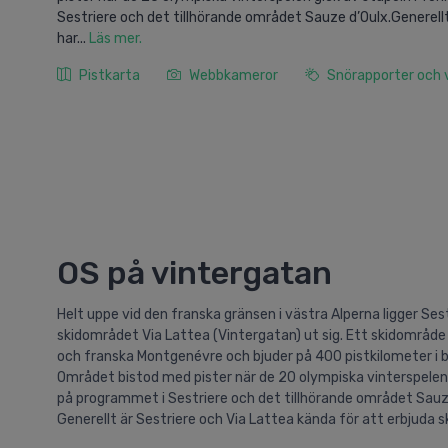
Sestriere och det tillhörande området Sauze d’Oulx.Generellt ä
har...
Läs mer.
Pistkarta
Webbkameror
Snörapporter och
OS på vintergatan
Helt uppe vid den franska gränsen i västra Alperna ligger Sest
skidområdet Via Lattea (Vintergatan) ut sig. Ett skidområde 
och franska Montgenévre och bjuder på 400 pistkilometer i b
Området bistod med pister när de 20 olympiska vinterspelen g
på programmet i Sestriere och det tillhörande området Sauz
Generellt är Sestriere och Via Lattea kända för att erbjuda sk