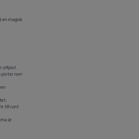
så en magisk
 offpist.
 pister norr
 en
det.
 till runt
arna är