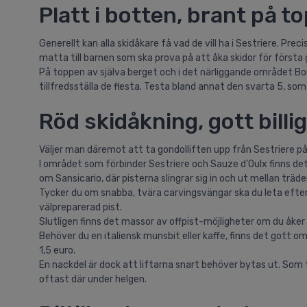
Platt i botten, brant på t
Generellt kan alla skidåkare få vad de vill ha i Sestriere. Prec
matta till barnen som ska prova på att åka skidor för första
På toppen av själva berget och i det närliggande området Bo
tillfredsställa de flesta. Testa bland annat den svarta 5, so
Röd skidåkning, gott billig
Väljer man däremot att ta gondolliften upp från Sestriere på
I området som förbinder Sestriere och Sauze d’Oulx finns det
om Sansicario, där pisterna slingrar sig in och ut mellan träde
Tycker du om snabba, tvära carvingsvängar ska du leta efter 
välpreparerad pist.
Slutligen finns det massor av offpist-möjligheter om du åke
Behöver du en italiensk munsbit eller kaffe, finns det gott o
1,5 euro.
En nackdel är dock att liftarna snart behöver bytas ut. Som t
oftast där under helgen.