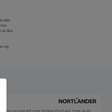
r eller
sten.
n du åka
er sig
re
 i byn och cirka 600 meter till både lift och pist. Tycker du att