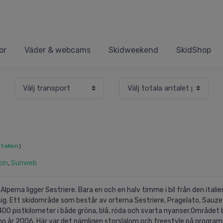
or
Väder & webcams
Skidweekend
SkidShop
Italien
)
pin
,
Sunweb
lperna ligger Sestriere. Bara en och en halv timme i bil från den itali
ig. Ett skidområde som består av orterna Sestriere, Pragelato, Sauze 
400 pistkilometer i både gröna, blå, röda och svarta nyanser.Området
rino år 2006. Här var det nämligen storslalom och freestyle på progra