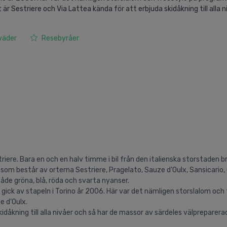
r Sestriere och Via Lattea kända för att erbjuda skidåkning till alla n
 väder
Resebyråer
riere. Bara en och en halv timme i bil från den italienska storstaden b
som består av orterna Sestriere, Pragelato, Sauze d’Oulx, Sansicario, 
åde gröna, blå, röda och svarta nyanser.
ick av stapeln i Torino år 2006. Här var det nämligen storslalom och
e d’Oulx.
idåkning till alla nivåer och så har de massor av särdeles välpreparerad