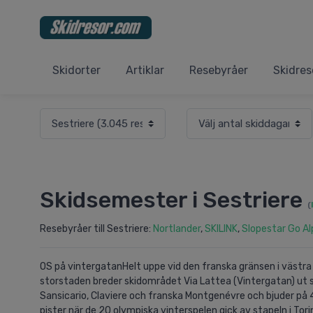
Skidorter
Artiklar
Resebyråer
Skidres
Skidsemester i Sestriere
(
Resebyråer till Sestriere:
Nortlander
,
SKILINK
,
Slopestar Go Al
OS på vintergatanHelt uppe vid den franska gränsen i västra A
storstaden breder skidområdet Via Lattea (Vintergatan) ut s
Sansicario, Claviere och franska Montgenévre och bjuder på 
pister när de 20 olympiska vinterspelen gick av stapeln i To