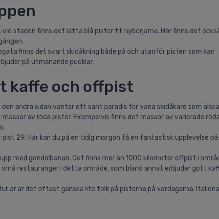
oppen
is vid staden finns det lätta blå pister till nybörjarna. Här finns det ock
 gången.
rgata finns det svart skidåkning både på och utanför pisten som kan
m bjuder på utmanande pucklar.
t kaffe och offpist
 den andra sidan väntar ett sant paradis för vana skidåkare som älskar
 massor av röda pister. Exempelvis finns det massor av varierade röda
n.
pist 29. Här kan du på en tidig morgon få en fantastisk upplevelse på
r upp med gondolbanan. Det finns mer än 1000 kilometer offpist i områ
m små restauranger i detta område, som bland annat erbjuder gott kaffe
ur är är det oftast ganska lite folk på pisterna på vardagarna. Italien