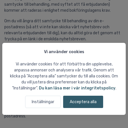
samtycke till behandling, med syftet att få erbjudanden)
kommer att raderas i enlighet med bokföringslagens krav.
Om du vill ångra ditt samtycke till behandling av din e-
postadress (så att vi inte kan skicka vårt nyhetsbrev och
relevanta erbjudanden till dig), kan du alltid göra det genom att
trycka på en länk i de enskilda nyhetsbreven.
Vi använder cookies
8.1 Rätten att bli bortglömd
Vi använder cookies för att förbättra din upplevelse,
Den nya dataskyddsförordningen som trädde i kraft den 25 maj
anpassa annonser och analysera vår trafik. Genom att
2018 garanterar dig rätten att bli bortglömd. Det vill säga att du
klicka på ”Acceptera alla” samtycker du till alla cookies. Om
har rätt att kräva att Skidresor.com tar bort personliga
du vill justera dina preferenser kan du klicka på
uppgifter, som du inte längre vill ha offentliggjorda, behandlade
”Inställningar”.
Du kan läsa mer i vår integritetspolicy
.
eller lagrade.
Inställningar
Acceptera alla
Du kan få dina personliga uppgifter borttagna genom att
kontakta vår dataskyddsansvarige på ovannämnda e-
postadress.