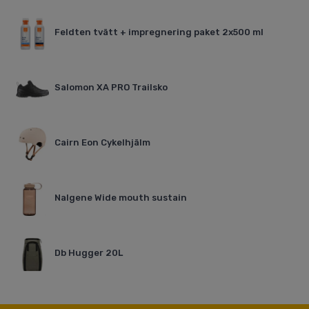
Feldten tvätt + impregnering paket 2x500 ml
Salomon XA PRO Trailsko
Cairn Eon Cykelhjälm
Nalgene Wide mouth sustain
Db Hugger 20L