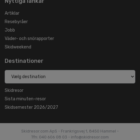
Nyttiga länkar
Artiklar
Resebyråer
Jobb
Väder- och snörapporter
Skidweekend
Destinationer
Skidresor
Sista minuten-resor
Skidsemester 2026/2027
Skidresor.com ApS - Frankrigsvej 1, 8450 Hammel -
Tfn: 040 606 08 03 - info@skidresor.com