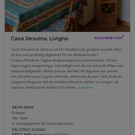
Casa Gesuina, Livigno
Casa Gesuina är ett bra val för familjer och grupper på jakt efter
en bra och prisbillig lägenhet för en skidsemester i
Livigno.Placerat i lugna omgivningarCasa Gesuina har ett bra
läge i lugna omgivningar samtidigt som du har nära till liften och
inköpsmöjligheter. Detta passar perfekt till dig som har planer
om att utforska Livignos afterski, eftersom du bor i rätt ände av
Livignos långa by. Vill du istället utforska resten av Livigno så
stannar skidbussen endast 50 meter...
Läs mer
28/11 2026
8 dagar
Kör-själv
3-rumslägenhet till max 4 personer
Inkl. liftkort 6 dagar
SEK 5.995
per person vid 3 pers.