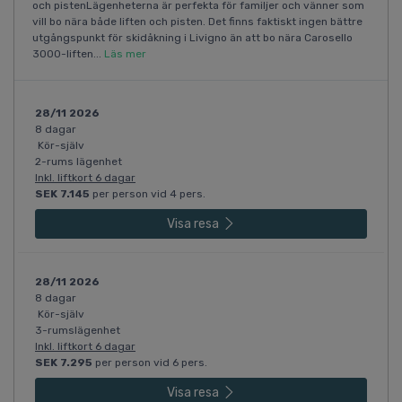
och pistenLägenheterna är perfekta för familjer och vänner som
vill bo nära både liften och pisten. Det finns faktiskt ingen bättre
utgångspunkt för skidåkning i Livigno än att bo nära Carosello
3000-liften...
Läs mer
28/11 2026
8 dagar
Kör-själv
2-rums lägenhet
Inkl. liftkort 6 dagar
SEK 7.145
per person vid 4 pers.
Visa resa
28/11 2026
8 dagar
Kör-själv
3-rumslägenhet
Inkl. liftkort 6 dagar
SEK 7.295
per person vid 6 pers.
Visa resa