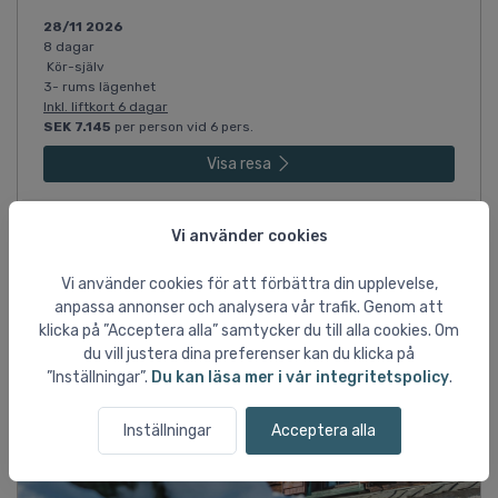
28/11 2026
8 dagar
Kör-själv
3- rums lägenhet
Inkl. liftkort 6 dagar
SEK 7.145
per person vid 6 pers.
Visa resa
Visa fler resemöjligheter ↓
Vi använder cookies
Vi använder cookies för att förbättra din upplevelse,
anpassa annonser och analysera vår trafik. Genom att
klicka på ”Acceptera alla” samtycker du till alla cookies. Om
du vill justera dina preferenser kan du klicka på
”Inställningar”.
Du kan läsa mer i vår integritetspolicy
.
Inställningar
Acceptera alla