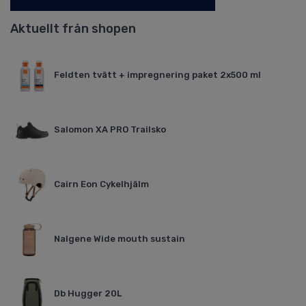
Aktuellt från shopen
Feldten tvätt + impregnering paket 2x500 ml
Salomon XA PRO Trailsko
Cairn Eon Cykelhjälm
Nalgene Wide mouth sustain
Db Hugger 20L