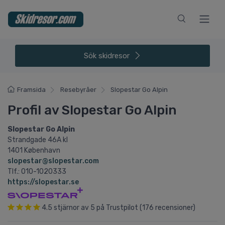
Sök
skidresor
Framsida
Resebyråer
Slopestar Go Alpin
Profil av Slopestar Go Alpin
Slopestar Go Alpin
Strandgade 46A kl
1401 København
slopestar@slopestar.com
Tlf.: 010-1020333
https://slopestar.se
4.5
stjärnor av
5
på Trustpilot (
176
recensioner)