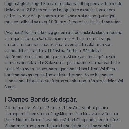
höghastighetståget Funival skidåkarna till toppen av Rocher de
Bellevarde i 2 827 m höjd på knappt fem minuter. Fyra-fem
pister – varav ett par som slutar i vackra skogsomgivningar –
med en fallhöjd på över 1 000 m står härefter till fri disposition.
L'Espace Killy utmärker sig genom att de enskilda skidområdena
är tillgängliga från Val d'Isere inom drygt en timme. I varje
område hittar man snabbt sina favoritpister, där man kan
stanna till ett tag för att finslipa åkstilen. Således är
skidåkningen de januaridagar som Skidresor.com är på besök
särdeles perfekta i Le Solaise, där pistmaskinerna har varit ute
tidigt. Men även Tignes, som ligger längst bort från Val d'Isere,
bör framhävas för sin fantastiska terräng. Även här ser en
tunnelbana till att ta skidåkarna snabbt upp från stadsdelen Val
Claret.
I James Bonds skidspår.
Vid toppen av L’Aiguille Percee-liften åker vi till höger in i
terrängen till den stora nålögsklippan. Den blev världskänd när
Roger Moore i filmen ”Levande måltavla” hoppade genom hålet.
Vi kommer fram på en tidpunkt när det är dis utan särskilt