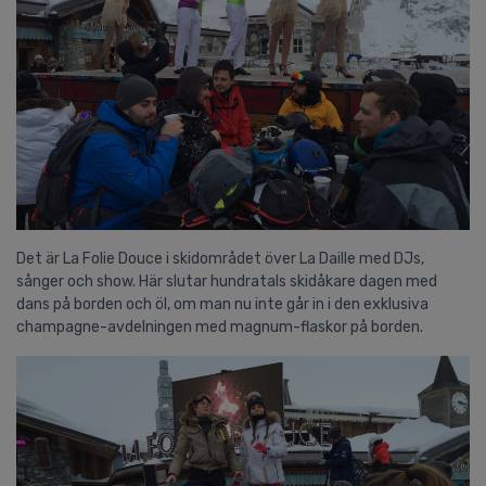
Det är La Folie Douce i skidområdet över La Daille med DJs,
sånger och show. Här slutar hundratals skidåkare dagen med
dans på borden och öl, om man nu inte går in i den exklusiva
champagne-avdelningen med magnum-flaskor på borden.