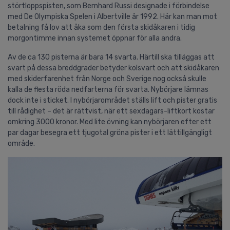
störtloppspisten, som Bernhard Russi designade i förbindelse
med De Olympiska Spelen i Albertville år 1992. Här kan man mot
betalning få lov att åka som den första skidåkaren i tidig
morgontimme innan systemet öppnar för alla andra.
Av de ca 130 pisterna är bara 14 svarta. Härtill ska tilläggas att
svart på dessa breddgrader betyder kolsvart och att skidåkaren
med skiderfarenhet från Norge och Sverige nog också skulle
kalla de flesta röda nedfarterna för svarta. Nybörjare lämnas
dock inte i sticket. I nybörjarområdet ställs lift och pister gratis
till rådighet – det är rättvist, när ett sexdagars-liftkort kostar
omkring 3000 kronor. Med lite övning kan nybörjaren efter ett
par dagar besegra ett tjugotal gröna pister i ett lättillgängligt
område.