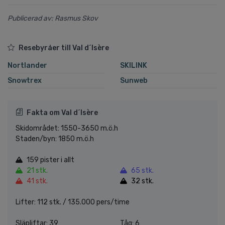
Publicerad av: Rasmus Skov
Resebyråer till Val d´Isère
Nortlander
SKILINK
Snowtrex
Sunweb
Fakta om Val d´Isère
Skidområdet: 1550-3650 m.ö.h
Staden/byn: 1850 m.ö.h
159 pister i allt
21 stk.
65 stk.
41 stk.
32 stk.
Lifter: 112 stk. / 135.000 pers/time
Släpliftar: 39
Tåg: 6