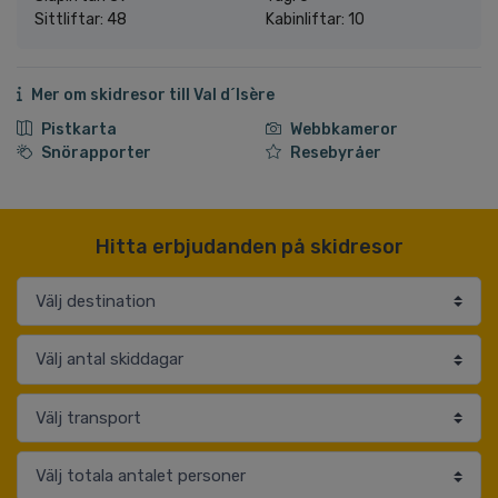
Sittliftar: 48
Kabinliftar: 10
Mer om skidresor till Val d´Isère
Pistkarta
Webbkameror
Snörapporter
Resebyråer
Hitta erbjudanden på skidresor