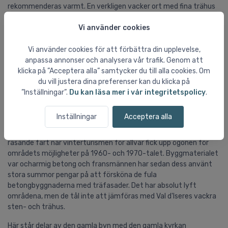
rekommenderas varmt. En verkligen vacker ort med fina trähus
och härlig fransk alp-atmosfär. Planera turen hit vid lunchtid och
Vi använder cookies
klicka av skidorna vid Restaurant La Bouida precis vid floden. Här
lagar de riktigt god mat och framförallt pizzorna är helt i
särklass. De har fin spröd botten och är tillräckligt stora för att
Vi använder cookies för att förbättra din upplevelse,
mätta en hungrig skidåkare. Riktigt många svenskar bor i Tignes i
anpassa annonser och analysera vår trafik. Genom att
2000 m höjd och har således direkt tillgång till områdets bästa
klicka på ”Acceptera alla” samtycker du till alla cookies. Om
skidåkning vid foten av glaciären Grand Motte som dessutom är
du vill justera dina preferenser kan du klicka på
öppet för skidåkning året runt. Men tyvärr stängd under vårt
”Inställningar”.
Du kan läsa mer i vår integritetspolicy
.
besök.:(
Inställningar
Acceptera alla
Tignes stad tål dock inte att jämföras med Val d'Isere, eftersom
stadsdelarna Val Claret, Tignes le Lac och Le Lavachet byggdes i
rasande fart när vinterturismen för allvar fick upp ögonen för
områdets möjligheter på 1960- och 1970-talet. Byggmaterialet
var ocharmig betong och fransmännen har sedan dess använt
stora summor pengar på att försköna de fula
betongbyggnaderna med träfasader. Det har absolut lyft
områdena, men de tål inte att jämföras med Val d'Iseres vackra
sten- och trähus.
Här står delar av den gamla byn med den gamla kyrkan