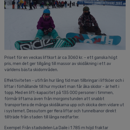
Priset för en veckas liftkort är ca 3060 kr. – ett ganska högt
pris, men det ger tillgång till massor av skidåkning i ett av
världens bästa skidområden.
Effektiviteten - utifrån hur lång tid man tillbringar i liftköer och i
liftar i förhållande till hur mycket man får åka skidor - är helt i
topp. Med en lift-kapacitet på 135 000 personer i timmen,
förmår liftarna även från morgonstunden att snabbt
transportera de många skidåkarna upp och skicka dem vidare ut
i systemet. Dessutom ger flera liftar och tunnelbanor direkt
tillträde från staden till långa nedfarter.
Exempel: Från stadsdelen La Daile i 1 785 m höjd fraktar