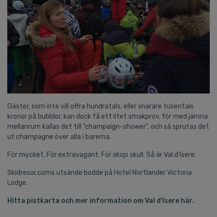
Gäster, som inte vill offra hundratals, eller snarare tusentals
kronor på bubblor, kan dock få ett litet smakprov, för med jämna
mellanrum kallas det till ”champaign-shower”, och så sprutas det
ut champagne över alla i barerna.
För mycket. För extravagant. För skojs skull. Så är Val d’Isere.
Skidresor.coms utsände bodde på Hotel Nortlander Victoria
Lodge.
Hitta pistkarta och mer information om Val d'Isere här.