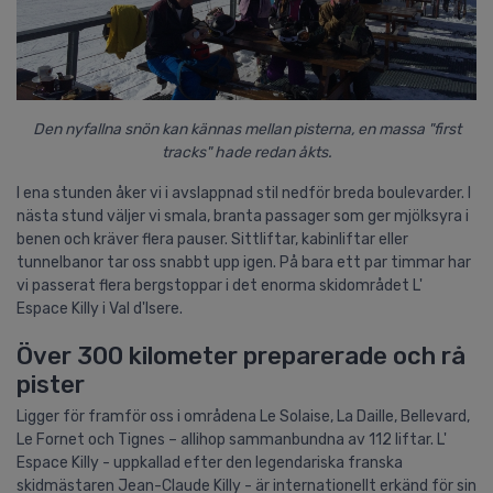
Den nyfallna snön kan kännas mellan pisterna, en massa "first
tracks" hade redan åkts.
I ena stunden åker vi i avslappnad stil nedför breda boulevarder. I
nästa stund väljer vi smala, branta passager som ger mjölksyra i
benen och kräver flera pauser. Sittliftar, kabinliftar eller
tunnelbanor tar oss snabbt upp igen. På bara ett par timmar har
vi passerat flera bergstoppar i det enorma skidområdet L'
Espace Killy i Val d'Isere.
Över 300 kilometer preparerade och rå
pister
Ligger för framför oss i områdena Le Solaise, La Daille, Bellevard,
Le Fornet och Tignes – allihop sammanbundna av 112 liftar. L'
Espace Killy - uppkallad efter den legendariska franska
skidmästaren Jean-Claude Killy - är internationellt erkänd för sin