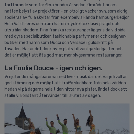
fortfarande som för flera hundra år sedan. Området är om
natten belyst av projektörer – en otroligt vacker syn, som aldrig
spolieras av fula skyltar från exempelvis kända hamburgerkedjor.
Hela Val d'Iseres centrum har en mycket exklusiv prägel och
utstrålar rikedom. Fina franska restauranger ligger sida vid sida
med dyra specialbutiker, fashionabla parfymerier och designer-
butiker med namn som Gucci och Versace i guldskrift på
fasaden. Här är det dock även plats till vanliga skidgäster och
det är möjligt att äta god mat mer blygsamma restauranger.
La Foulie Douce - igen och igen.
Vi njuter de många barerna med live-musik där det varje kväll är
god stämning och möjligt att träffa skidåkare från hela världen.
Medan vi på dagarna hela tiden hittar nya pister, är det dock ett
ställe vi konstant återvänder till i slutet av dagen.