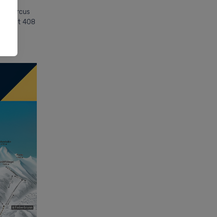
 Skicircus
bär det 408