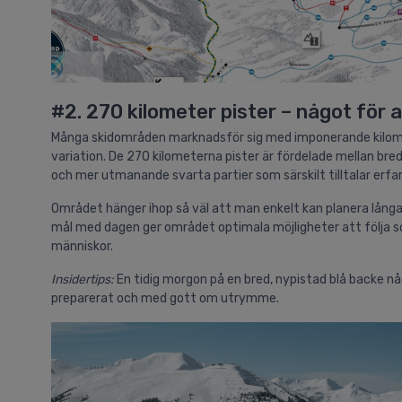
#2. 270 kilometer pister – något för a
Många skidområden marknadsför sig med imponerande kilomete
variation. De 270 kilometerna pister är fördelade mellan bred
och mer utmanande svarta partier som särskilt tilltalar erfa
Området hänger ihop så väl att man enkelt kan planera långa
mål med dagen ger området optimala möjligheter att följa sol
människor.
Insidertips:
En tidig morgon på en bred, nypistad blå backe n
preparerat och med gott om utrymme.