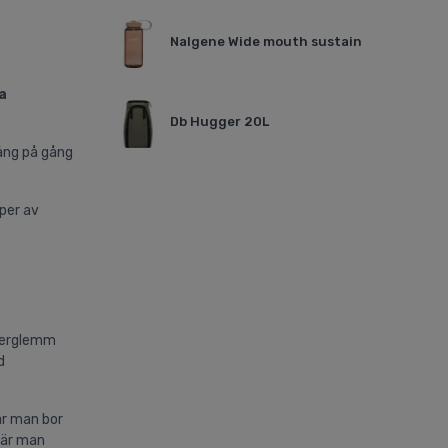
Nalgene Wide mouth sustain
a
Db Hugger 20L
ng på gång
yper av
nterglemm
d
ar man bor
där man