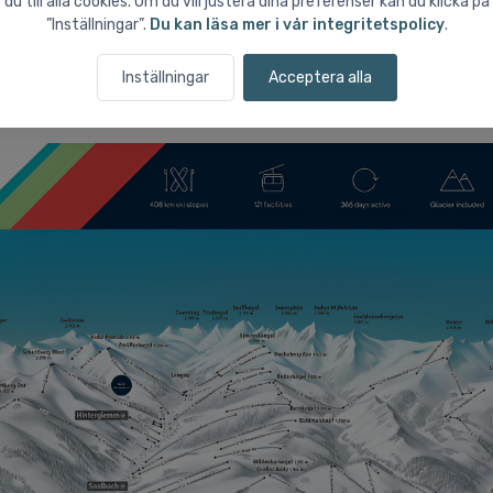
du till alla cookies. Om du vill justera dina preferenser kan du klicka på
”Inställningar”.
Du kan läsa mer i vår integritetspolicy
.
ki ALPIN CARD
ger automatiskt tillgång till tre premiumskidområden:
 Zell am See och Kitzsteinhorn-glaciären i Kaprun. Tillsammans inne
Inställningar
Acceptera alla
tåkning med högfjällsåkning och glaciärförhållanden.