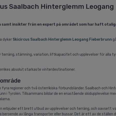
ircus Saalbach Hinterglemm Leogang
n samt insikter från en expert på området som har haft otalig
na dyker
Skicircus Saalbach Hinterglemm Leogang Fieberbrunn
gå
 terräng, stämning, variation, liftkapacitet och upplevelser för alla t
errikes absolut starkaste vinterdestinationer.
idområde
n fyra regioner och två österrikiska förbundsländer. Saalbach och Hi
brunn i Tyrolen. Tillsammans bildar de en enastående skidupplevelse me
larna.
nen erbjuder ett brett utbud av upplevelser och terräng, och oavsett v
beroende av långa transporter eller bussar. Det är ett av de ställen 