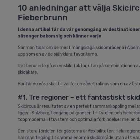
10 anledningar att välja Skic
Fieberbrunn
I denna artikel får du vår genomgång av destinatione
säsonger bakom sig och känner varje
När man talar om de mest mångsidiga skidområdena i Alper
upp som en av de självklara favoriterna.
Det beror inte på en enskild faktor, utan på kombinationen av
skidåkare.
Här får du våra skäl till varför området räknas som en av Öst
#1. Tre regioner – ett fantastiskt sk
Skicircus är resultatet av en perfekt sammankoppling mella
ligger i Salzburg, Leogang på gränsen till Tyrolen och Fieber
toppmoderna liftsystem och optimala förbindelser mellan da
Den stora fördelen för gästerna är flexibiliteten. Hela regio
har man tillgång till samma enorma skidområde utan att vara 