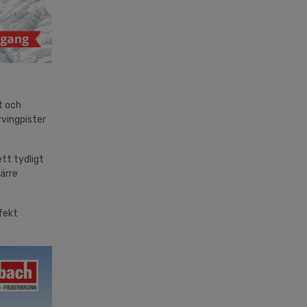
t och
rvingpister
tt tydligt
ärre
fekt