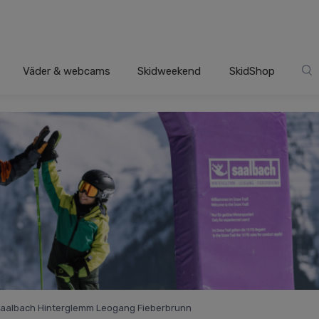
Väder & webcams
Skidweekend
SkidShop
s Saalbach Hinterglemm Leogang Fieberbrunn