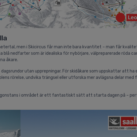
lla
rtal, men i Skicircus får man inte bara kvantitet – man får kvalite
a blå nedfarter som är idealiska för nybörjare, välpreparerade röda ca
rna åkare.
 dagsrundor utan upprepningar. För skidåkare som uppskattar att ha e
ens rörelse, undvika trängsel eller utforska mer avlägsna delar med f
ågonstans i området är ett fantastiskt sätt att starta dagen på – per