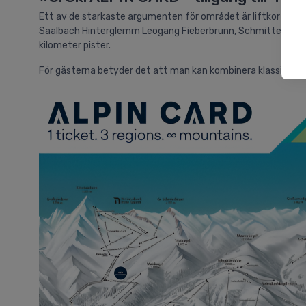
Ett av de starkaste argumenten för området är liftkortet.
S
Saalbach Hinterglemm Leogang Fieberbrunn, Schmittenhöhe i
kilometer pister.
För gästerna betyder det att man kan kombinera klassisk pis