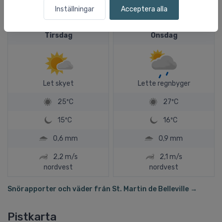
3,4 m/s
3,1 m/s
Inställningar
Acceptera alla
vest-nordvest
vest-nordvest
Tirsdag
Onsdag
Let skyet
Lette regnbyger
25ºC
27ºC
15ºC
16ºC
0,6 mm
0,9 mm
2,2 m/s
2,1 m/s
nordvest
nordvest
Snörapporter och väder från St. Martin de Belleville →
Pistkarta