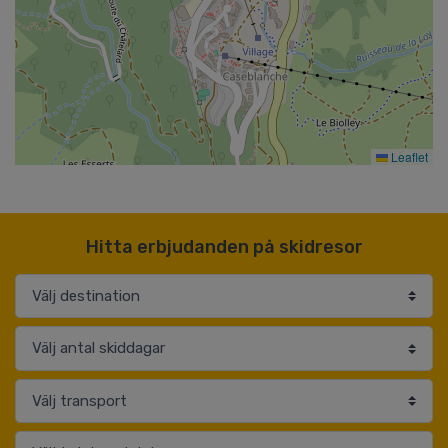
Leaflet
Hitta erbjudanden på skidresor