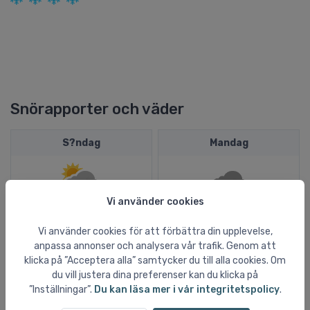
Snörapporter och väder
S?ndag
Mandag
Vi använder cookies
Regnbyger
Kraftig regn
Vi använder cookies för att förbättra din upplevelse,
27ºC
25ºC
anpassa annonser och analysera vår trafik. Genom att
klicka på ”Acceptera alla” samtycker du till alla cookies. Om
16ºC
16ºC
du vill justera dina preferenser kan du klicka på
0,7 mm
1,1 mm
”Inställningar”.
Du kan läsa mer i vår integritetspolicy
.