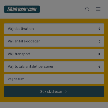
Sök
skidresor