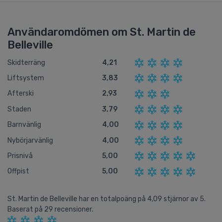
Användaromdömen om St. Martin de
Belleville
Skidterräng
4,21
Liftsystem
3,83
Afterski
2,93
Staden
3,79
Barnvänlig
4,00
Nybörjarvänlig
4,00
Prisnivå
5,00
Offpist
5,00
St. Martin de Belleville
har en totalpoäng på
4,09
stjärnor av
5.
Baserat på
29
recensioner.