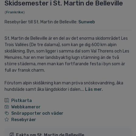
Skidsemester i St. Martin de Belleville
(
Frankrike
)
Resebyråer till St. Martin de Belleville:
Sunweb
St. Martin de Belleville är en del av det enorma skidområdet Les
Trois Vallées (De tre dalarna), som kan ge dig 600 km alpin
skidåkning. Byn, som ligger i samma dal som Val Thorens och Les
Menuires, har en mer landsbyaktig lugn stämning än de två
större städerna, men man kan fortfarande festa i byn som är
full av fransk charm.
Förutom alpin skidåkning kan man pröva snöskovandring, åka
hundsläde samt åka längdskidor i dalen....
Läs mer.
Pistkarta
Webbkameror
Snörapporter och väder
Resebyråer
Fakta om St. Martin de Belleville