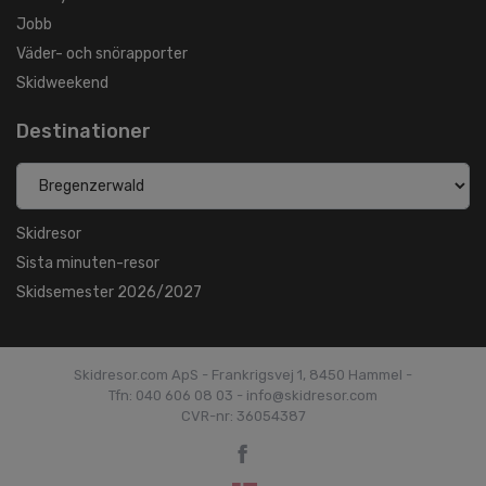
Jobb
Väder- och snörapporter
Skidweekend
Destinationer
Skidresor
Sista minuten-resor
Skidsemester 2026/2027
Skidresor.com ApS - Frankrigsvej 1, 8450 Hammel -
Tfn: 040 606 08 03 - info@skidresor.com
CVR-nr: 36054387