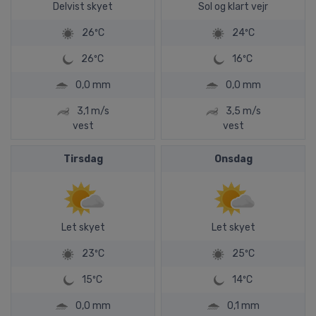
Delvist skyet
Sol og klart vejr
26ºC
24ºC
26ºC
16ºC
0,0 mm
0,0 mm
3,1 m/s
3,5 m/s
vest
vest
Tirsdag
Onsdag
Let skyet
Let skyet
23ºC
25ºC
15ºC
14ºC
0,0 mm
0,1 mm