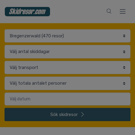
Sök
skidresor