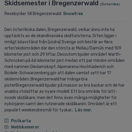
Skidsemester i Bregenzerwald
(
Österrike
)
Resebyråer till Bregenzerwald:
Snowtrex
Den österrikiska dalen, Bregenzerwald, verkar ännu inte ha
upptäckts av de skandinaviska skidturisterna. Orten ligger i
rimligt bilavstånd från (södra) Sverige och består av flera
orter/skidområden där den största är Mellau/Damüls med 109
kilometer pist och 29 liftar. Dessutom bjuder området Warth-
Schröcken på 66 kilometer pist medan ett par mindre områden
med namnen Diedamskopf, Alpenarena Hochhäderich och
Bödele-Schwarzenberg gör att dalen samlat sett har 17
skidområden..Bregenzerwald har många bra
pisterBregenzerwald bjuder på massor av bra backar och de har
snabba stolsliftar av nyare modell. Ett bra område för lätt-
övade skidåkare, men det finns även många möjligheter för
nybörjaren samt den rutinerade skidåkaren. Området är ett
populärt weekendresmål för tyskar...
Läs mer.
Pistkarta
Webbkameror