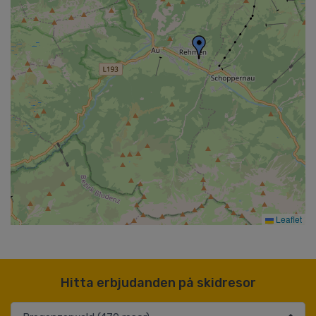
Leaflet
Hitta erbjudanden på skidresor