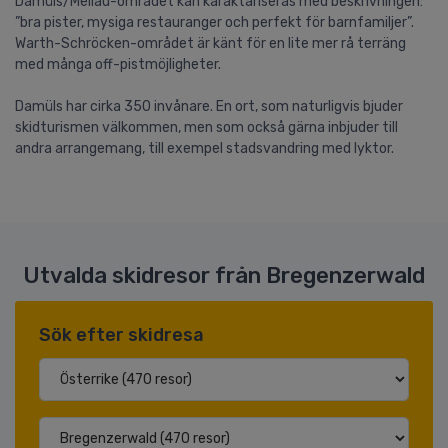
Damüls/Mellau-området kan karaktäriseras med beskrivningen:
”bra pister, mysiga restauranger och perfekt för barnfamiljer”.
Warth-Schröcken-området är känt för en lite mer rå terräng
med många off-pistmöjligheter.
Damüls har cirka 350 invånare. En ort, som naturligvis bjuder
skidturismen välkommen, men som också gärna inbjuder till
andra arrangemang, till exempel stadsvandring med lyktor.
Utvalda skidresor från Bregenzerwald
Sök efter skidresa