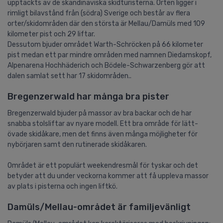
upptäckts av de skandinaviska skidturisterna. Orten ligger i
rimligt bilavstånd från (södra) Sverige och består av flera
orter/skidområden där den största är Mellau/Damüls med 109
kilometer pist och 29 liftar.
Dessutom bjuder området Warth-Schröcken på 66 kilometer
pist medan ett par mindre områden med namnen Diedamskopf,
Alpenarena Hochhäderich och Bödele-Schwarzenberg gör att
dalen samlat sett har 17 skidområden..
Bregenzerwald har många bra pister
Bregenzerwald bjuder på massor av bra backar och de har
snabba stolsliftar av nyare modell. Ett bra område för lätt-
övade skidåkare, men det finns även många möjligheter för
nybörjaren samt den rutinerade skidåkaren.
Området är ett populärt weekendresmål för tyskar och det
betyder att du under veckorna kommer att få uppleva massor
av plats i pisterna och ingen liftkö.
Damüls/Mellau-området är familjevänligt