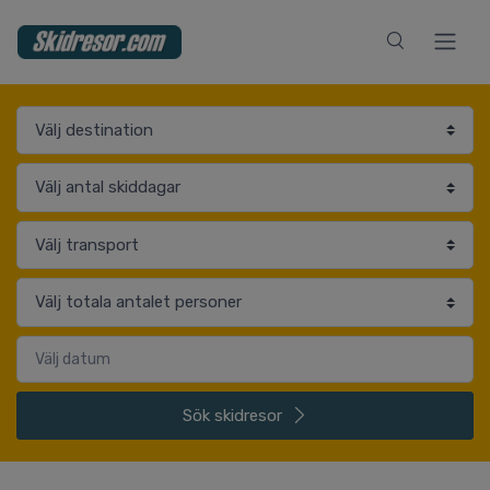
Sök
skidresor