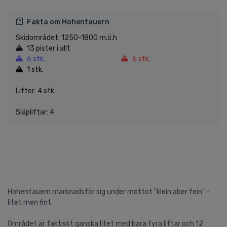
Fakta om Hohentauern
Skidområdet: 1250-1800 m.ö.h
13 pister i allt
6 stk.
6 stk.
1 stk.
Lifter: 4 stk.
Släpliftar: 4
Hohentauern marknadsför sig under mottot "klein aber fein" -
litet men fint.
Området är faktiskt ganska litet med bara fyra liftar och 12