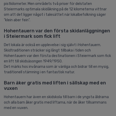
pistkilometer. Men områdets två priser för delstaten
Steiermarks optimala skidåkning på de 12 kilometerna vittnar
om att det ligger något i talesättet när lokalbefolkning säger
"klein aber fein".
Hohentauern var den första skidanläggningen
i Steiermark som fick lift
Det lokala är också en upplevelse i sig självt i Hohentauern.
Skidtraditionen sträcker sig långt tillbaka i tiden och
Hohentauern var den första destinationen i Steiermark som fick
en lift till skidsäsongen 1949/1950.
Det märks hos invånarna som är vänliga och bidrar till en mysig,
traditionell stämning i en fantastisk natur.
Barn åker gratis med liften i sällskap med en
vuxen
Hohentauern har även en skidskola till barn i de yngsta åldrarna
och alla barn åker gratis med liftarna, när de åker tillsammans
med en vuxen.