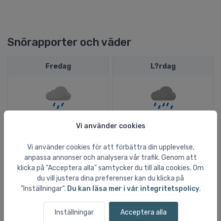
Snörapporter och väder
Fredag
L?rdag
Regn
Kraftig regn
Vi använder cookies
18ºC
18ºC
Vi använder cookies för att förbättra din upplevelse,
16ºC
13ºC
anpassa annonser och analysera vår trafik. Genom att
klicka på ”Acceptera alla” samtycker du till alla cookies. Om
2,3 mm
1,2 mm
du vill justera dina preferenser kan du klicka på
2,2 m/s
2,0 m/s
”Inställningar”.
Du kan läsa mer i vår integritetspolicy
.
nord-nordvest
syd-syd?st
Inställningar
Acceptera alla
S?ndag
Mandag