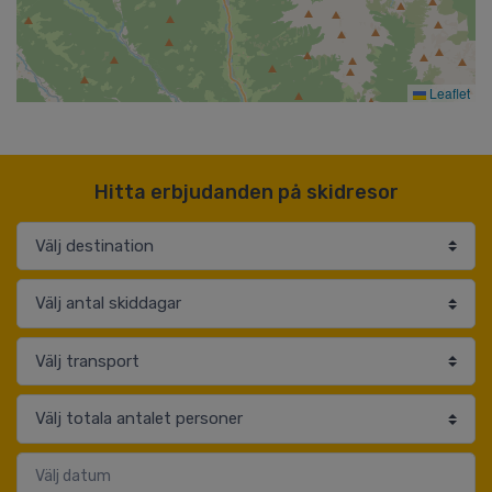
Leaflet
Hitta erbjudanden på skidresor