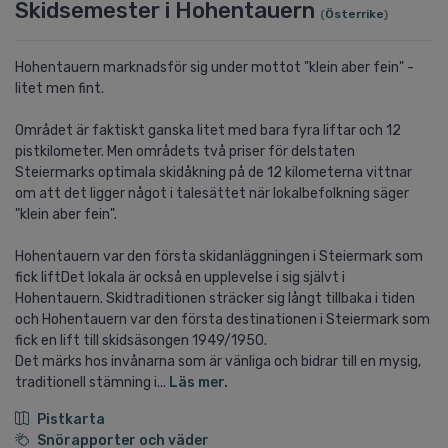
Skidsemester i Hohentauern
(
Österrike
)
Hohentauern marknadsför sig under mottot "klein aber fein" -
litet men fint.
Området är faktiskt ganska litet med bara fyra liftar och 12
pistkilometer. Men områdets två priser för delstaten
Steiermarks optimala skidåkning på de 12 kilometerna vittnar
om att det ligger något i talesättet när lokalbefolkning säger
"klein aber fein".
Hohentauern var den första skidanläggningen i Steiermark som
fick liftDet lokala är också en upplevelse i sig självt i
Hohentauern. Skidtraditionen sträcker sig långt tillbaka i tiden
och Hohentauern var den första destinationen i Steiermark som
fick en lift till skidsäsongen 1949/1950.
Det märks hos invånarna som är vänliga och bidrar till en mysig,
traditionell stämning i...
Läs mer.
Pistkarta
Snörapporter och väder