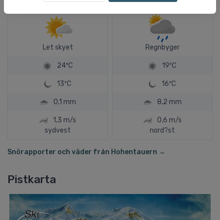
Let skyet
Regnbyger
24ºC
19ºC
13ºC
16ºC
0,1 mm
8,2 mm
1,3 m/s
0,6 m/s
sydvest
nord?st
Snörapporter och väder från Hohentauern →
Pistkarta