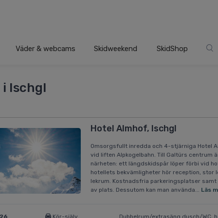
Väder & webcams
Skidweekend
SkidShop
 i Ischgl
Hotel Almhof, Ischgl
Omsorgsfullt inredda och 4-stjärniga Hotel A
vid liften Alpkogelbahn. Till Galtürs centrum 
närheten: ett längdskidspår löper förbi vid hot
hotellets bekvämligheter hör reception, stor 
lekrum. Kostnadsfria parkeringsplatser samt 
av plats. Dessutom kan man använda...
Läs m
026
Kör-själv
Dubbelrum/extrasäng dusch/WC, h