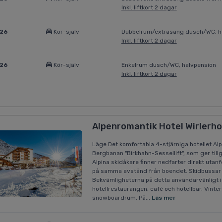
Inkl. liftkort 2 dagar
026
Kör-själv
Dubbelrum/extrasäng dusch/WC, h
Inkl. liftkort 2 dagar
026
Kör-själv
Enkelrum dusch/WC, halvpension
Inkl. liftkort 2 dagar
Alpenromantik Hotel Wirlerhof
Läge Det komfortabla 4-stjärniga hotellet Alp
Bergbanan "Birkhahn-Sessellift", som ger till
Alpina skidåkare finner nedfarter direkt utan
på samma avstånd från boendet. Skidbussar 
Bekvämligheterna på detta användarvänligt in
hotellrestaurangen, café och hotellbar. Vinte
snowboardrum. På...
Läs mer