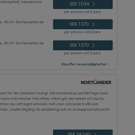
rfenspitze), halvpension
SEK 7.034
per person vid 2 pers.
. 30 m², Gorfenspitze de
SEK 7.370
per person vid 2 pers.
. 30 m², Gorfenspitze de
SEK 7.370
per person vid 3 pers.
Visa fler resemöjligheter ↓
asen för din skidresa i Ischgl. Här kombineras perfekt läge med
bara två minuter från liften, vilket gör det enkelt att starta
t bor du i ett lugnt område, helt utan störande trafik och
ärldar: snabb tillgång till skidåkning och en avslappnad atmosfär
SEK 24.540