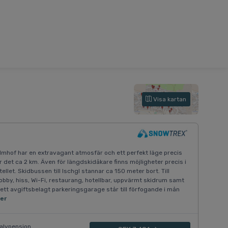
Visa kartan
lmhof har en extravagant atmosfär och ett perfekt läge precis
är det ca 2 km. Även för längdskidåkare finns möjligheter precis i
ellet. Skidbussen till Ischgl stannar ca 150 meter bort. Till
lobby, hiss, Wi-Fi, restaurang, hotellbar, uppvärmt skidrum samt
ett avgiftsbelagt parkeringsgarage står till förfogande i mån
er
alvpension