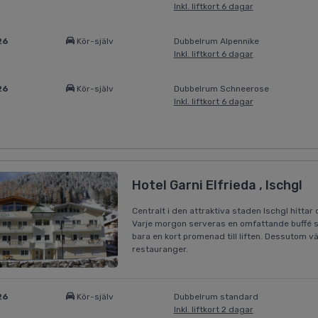
Inkl. liftkort 6 dagar
26
Kör-själv
Dubbelrum Alpennike
Inkl. liftkort 6 dagar
26
Kör-själv
Dubbelrum Schneerose
Inkl. liftkort 6 dagar
Hotel Garni Elfrieda , Ischgl
Centralt i den attraktiva staden Ischgl hittar
Varje morgon serveras en omfattande buffé så
bara en kort promenad till liften. Dessutom 
restauranger.
26
Kör-själv
Dubbelrum standard
Inkl. liftkort 2 dagar