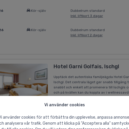
26
Kör-själv
Dubbelrum standard
Inkl. liftkort 3 dagar
26
Kör-själv
Dubbelrum standard
Inkl. liftkort 2 dagar
Hotel Garni Golfais, Ischgl
Upptäck det autentiska familjeägda Hotel Garn
Ischgl. Det centrala läget ger snabb tillgång ti
snabbt och enkelt att promenera till Ischgls 
och på kvällen kan du koppla av i wellnessav
parkeringsplats för en avgift på EUR 14 / da
Vi använder cookies
26
Buss
Dubbelrum
Vi använder cookies för att förbättra din upplevelse, anpassa annonse
Inkl. liftkort 6 dagar
ch analysera vår trafik. Genom att klicka på ”Acceptera alla” samtyck