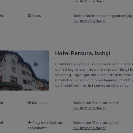
Inkl. liftkort 6 dagar
26
Buss
Dubbelrum med balkong och möjligh
Inkl. liftkort 6 dagar
Hotel Persura, Ischgl
Hotel Persura passar dig som vill kombinera s
du i ett lugnare område, men har samtidigt b
shopping. Läget gör det enkelt att få ut max
hotellet är personlig och avslappnad, med fo
du snabbt kommer in i semesterkänslan och 
26
Kör-själv
Dubbelrum "Panoramablick"
Inkl. liftkort 6 dagar
26
Flyg från Kastrup,
Dubbelrum "Panoramablick"
Köpenhamn
Inkl. liftkort 6 dagar