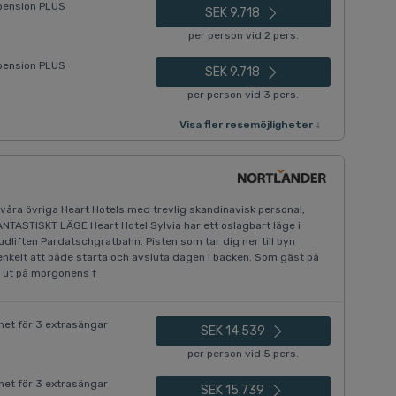
lvpension PLUS
SEK 9.718
per person vid 2 pers.
lvpension PLUS
SEK 9.718
per person vid 3 pers.
Visa fler resemöjligheter ↓
våra övriga Heart Hotels med trevlig skandinavisk personal,
ANTASTISKT LÄGE Heart Hotel Sylvia har ett oslagbart läge i
dliften Pardatschgratbahn. Pisten som tar dig ner till byn
 enkelt att både starta och avsluta dagen i backen. Som gäst på
g ut på morgonens f
et för 3 extrasängar
SEK 14.539
per person vid 5 pers.
et för 3 extrasängar
SEK 15.739