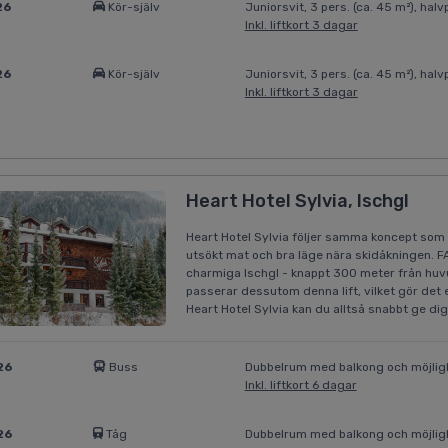
26
Kör-själv
Juniorsvit, 3 pers. (ca. 45 m²), ha
Inkl. liftkort 3 dagar
26
Kör-själv
Juniorsvit, 3 pers. (ca. 45 m²), ha
Inkl. liftkort 3 dagar
Heart Hotel Sylvia, Ischgl
Heart Hotel Sylvia följer samma koncept som 
utsökt mat och bra läge nära skidåkningen. F
charmiga Ischgl - knappt 300 meter från huvu
passerar dessutom denna lift, vilket gör det
Heart Hotel Sylvia kan du alltså snabbt ge di
26
Buss
Dubbelrum med balkong och möjligh
Inkl. liftkort 6 dagar
26
Tåg
Dubbelrum med balkong och möjligh