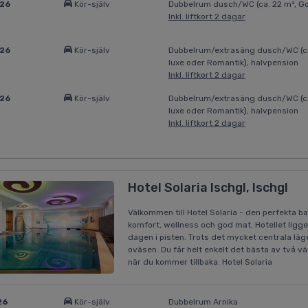
026
Kör-själv
Dubbelrum dusch/WC (ca. 22 m², Go
Inkl. liftkort 2 dagar
026
Kör-själv
Dubbelrum/extrasäng dusch/WC (ca
luxe oder Romantik), halvpension
Inkl. liftkort 2 dagar
026
Kör-själv
Dubbelrum/extrasäng dusch/WC (ca
luxe oder Romantik), halvpension
Inkl. liftkort 2 dagar
Hotel Solaria Ischgl, Ischgl
Välkommen till Hotel Solaria - den perfekta b
komfort, wellness och god mat. Hotellet ligger 
dagen i pisten. Trots det mycket centrala läge
oväsen. Du får helt enkelt det bästa av två v
när du kommer tillbaka. Hotel Solaria
26
Kör-själv
Dubbelrum Arnika