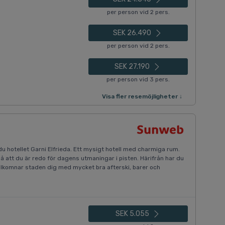
per person vid 2 pers.
SEK 26.490
per person vid 2 pers.
SEK 27.190
per person vid 3 pers.
Visa fler resemöjligheter ↓
 du hotellet Garni Elfrieda. Ett mysigt hotell med charmiga rum.
 att du är redo för dagens utmaningar i pisten. Härifrån har du
välkomnar staden dig med mycket bra afterski, barer och
SEK 5.055