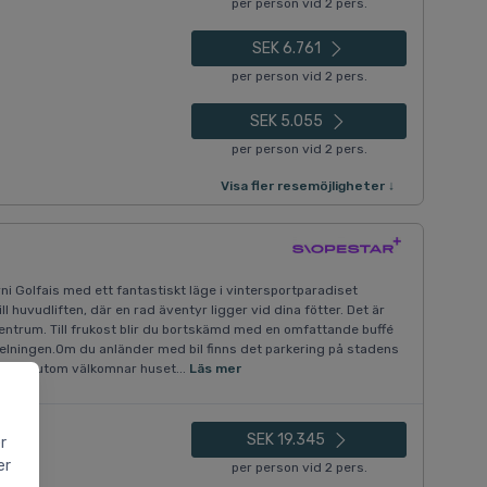
per person vid 2 pers.
SEK 6.761
per person vid 2 pers.
SEK 5.055
per person vid 2 pers.
Visa fler resemöjligheter ↓
i Golfais med ett fantastiskt läge i vintersportparadiset
ll huvudliften, där en rad äventyr ligger vid dina fötter. Det är
centrum. Till frukost blir du bortskämd med en omfattande buffé
delningen.Om du anländer med bil finns det parkering på stadens
g. Dessutom välkomnar huset...
Läs mer
SEK 19.345
r
er
per person vid 2 pers.