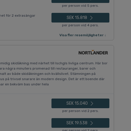
per person vid 5 pers.
et för 2 extrasängar
SEK 15.818
per person vid 4 pers.
Visa fler resemöjligheter ↓
midig skidåkning med närhet till Ischgls livliga centrum. Här bor
ara några minuters promenad till restauranger, barer och
imalt av både skidåkningen och kvällslivet. Stämningen på
kus på trivsel snarare än modern design. Det är ett boende där
har en bekväm bas under hela
SEK 15.040
per person vid 2 pers.
SEK 19.538
per person vid 2 pers.