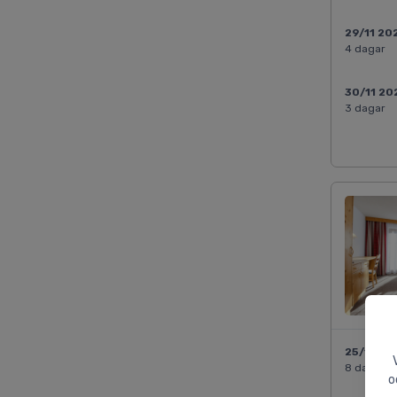
29/11 20
4 dagar
30/11 20
3 dagar
25/12 20
8 dagar
o