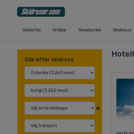
Skidorter
Artiklar
Resebyråer
Skidresor
Hotell
Sök efter skidresa
06/12 2