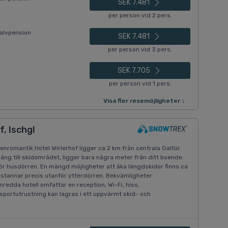
SEK 7.481
per person vid 2 pers.
alvpension
SEK 7.481
per person vid 3 pers.
SEK 7.705
per person vid 1 pers.
Visa fler resemöjligheter ↓
, Ischgl
enromantik Hotel Wirlerhof ligger ca 2 km från centrala Galtür.
gång till skidområdet, ligger bara några meter från ditt boende.
för husdörren. En mängd möjligheter att åka längdskidor finns ca
stannar precis utanför ytterdörren. Bekvämligheter
redda hotell omfattar en reception, Wi-Fi, hiss,
rsportutrustning kan lagras i ett uppvärmt skid- och