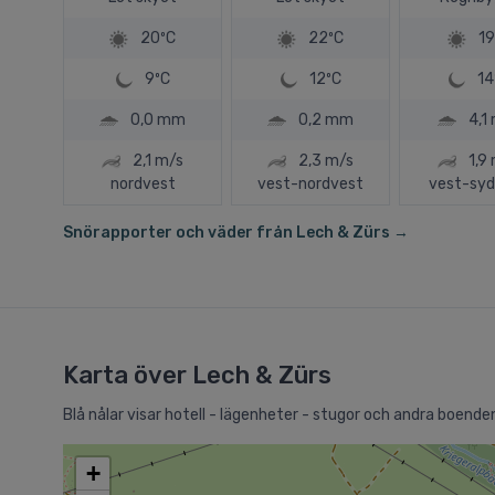
20ºC
22ºC
19
9ºC
12ºC
14
0,0 mm
0,2 mm
4,1
2,1 m/s
2,3 m/s
1,9
nordvest
vest-nordvest
vest-syd
Snörapporter och väder från Lech & Zürs →
Karta över Lech & Zürs
Blå nålar visar hotell - lägenheter - stugor och andra boenden 
+