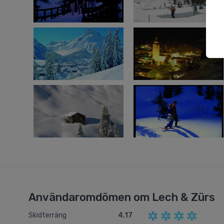
Användaromdömen om Lech & Zürs
Skidterräng
4,17