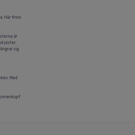
. Här finns
sterna är
d pister.
ingrar sig
cken. Med
 Sonnenkopf