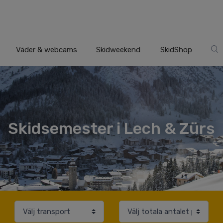
Väder & webcams
Skidweekend
SkidShop
Skidsemester i Lech & Zürs