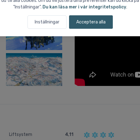
du till alla cookies. Om du vill justera dina preferenser kan du klicka på
”Inställningar”.
Du kan läsa mer i vår integritetspolicy
.
Inställningar
Acceptera alla
Liftsystem
4,11