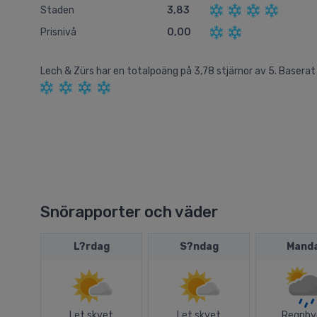
Staden
3,83
Prisnivå
0,00
Lech & Zürs
har en totalpoäng på
3,78
stjärnor av
5.
Baserat
Snörapporter och väder
L?rdag
S?ndag
Mand
Let skyet
Let skyet
Regnby