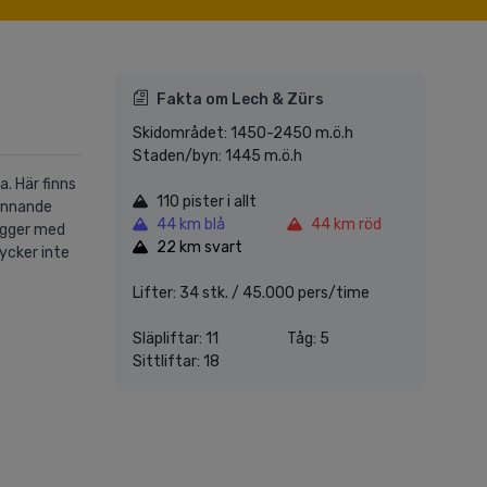
Fakta om Lech & Zürs
Skidområdet: 1450-2450 m.ö.h
Staden/byn: 1445 m.ö.h
. Här finns
110 pister i allt
pännande
44 km blå
44 km röd
ligger med
22 km svart
ycker inte
Lifter: 34 stk. / 45.000 pers/time
Släpliftar: 11
Tåg: 5
Sittliftar: 18