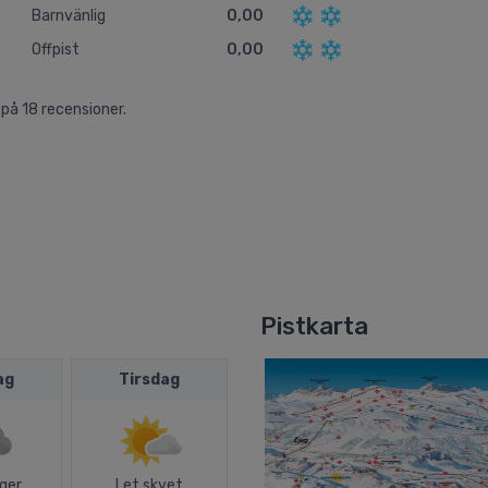
Barnvänlig
0,00
Offpist
0,00
 på
18
recensioner.
Pistkarta
ag
Tirsdag
ger
Let skyet