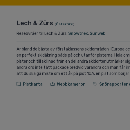
Lech & Zürs
(
Österrike
)
Resebyråer till Lech & Zürs:
Snowtrex
,
Sunweb
Är bland de bästa av förstaklassens skidområden i Europa och
en perfekt skidåkning både på och utanför pisterna. Hela o
pister och till skillnad från en del andra skidorter utmärker
andra ord inte tätt packade bredvid varandra och man får int
att du ska gå miste om ett åk på pist 10A, en pist som börjar
Pistkarta
Webbkameror
Snörapporter 