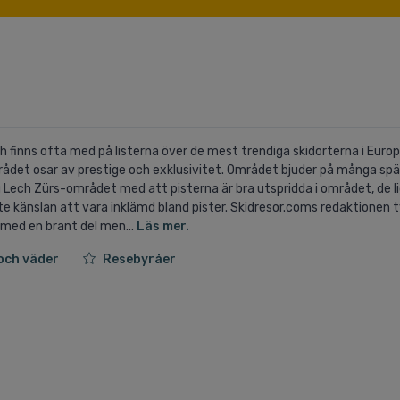
 finns ofta med på listerna över de mest trendiga skidorterna i Europa
mrådet osar av prestige och exklusivitet. Området bjuder på många s
 sig Lech Zürs-området med att pisterna är bra utspridda i området, de 
e känslan att vara inklämd bland pister. Skidresor.coms redaktionen t
 med en brant del men...
Läs mer.
och väder
Resebyråer