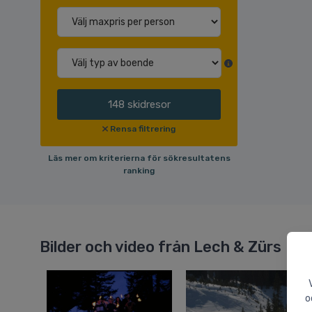
148
skidresor
Rensa filtrering
Läs mer om kriterierna för sökresultatens
ranking
Bilder och video från Lech & Zürs
o