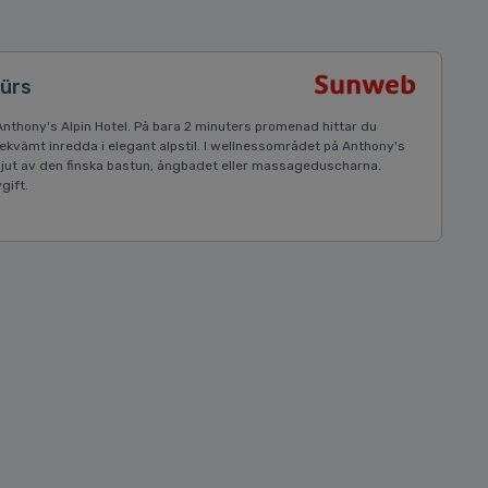
Zürs
 Anthony's Alpin Hotel. På bara 2 minuters promenad hittar du
bekvämt inredda i elegant alpstil. I wellnessområdet på Anthony's
. Njut av den finska bastun, ångbadet eller massageduscharna.
gift.