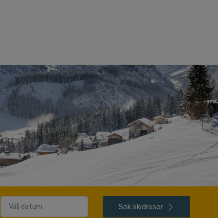
Sök
skidresor