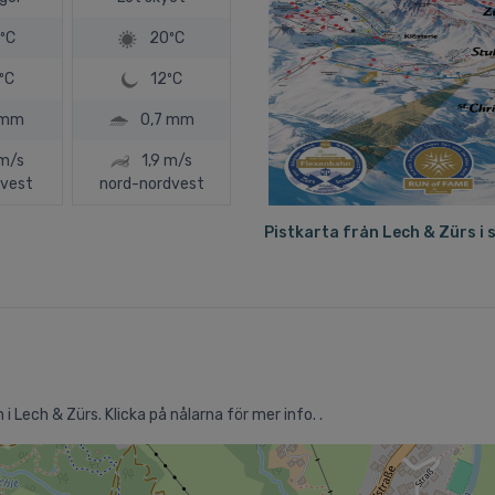
ºC
20ºC
ºC
12ºC
 mm
0,7 mm
 m/s
1,9 m/s
vest
nord-nordvest
Pistkarta från Lech & Zürs i 
i Lech & Zürs. Klicka på nålarna för mer info. .