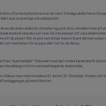
 finns ofta med på listerna över de mest trendiga skidorterna i Europa
ådet osar av prestige och exklusivitet.
från en del andra skidorter utmärker sig Lech Zürs-området med att pi
ackade bredvid varandra och man får inte känslan att vara inklämd blan
m ett åk på pist 10A, en pist som börjar med en brant del men sedan sl
kt och med behov för en paus eller två for de flesta.
ga liften “Auenfeldtjet” förbundet med det mindre kända Warth Schrö
mmans Vorarlbergs största sammanhängande skidområde.
nton. Räknar man med områdena St. Anton, St. Christoph, Stuben och
tanläggningar på hela liftkortet.