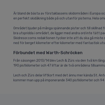
Är bland de bästa av förstaklassens skidområden i Europa och
en perfekt skidåkning både på och utanför pisterna. Hela omr
Området bjuder på många spännande pister och till skillnad 
bra utspridda i området, de ligger med andra ord inte tätt p
Skidresor.coms redaktionen tycker inte att du ska gå miste o
ned för berget kilometer efter kilometer med fantastisk utsi
Förbundet med Warth-Schröcken
Från säsongen 2013/14 blev Lech & Zürs via den två km lån
190 pistkilometer och 47 liftar är de två områdena tillsa
Lech och Zürs delar liftkort med det ännu mer kända St. A
kommer man upp på imponerande 340 pistkilometer och 94 lif