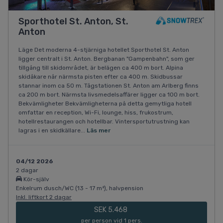
Sporthotel St. Anton, St.
Anton
Läge Det moderna 4-stjärniga hotellet Sporthotel St. Anton
ligger centralt i St. Anton. Bergbanan "Gampenbahn", som ger
tillgång till skidområdet, är belägen ca 400 m bort. Alpina
skidåkare når närmsta pisten efter ca 400 m. Skidbussar
stannar inom ca 50 m. Tågstationen St. Anton am Arlberg finns
ca 200 m bort. Närmsta livsmedelsaffärer ligger ca 100 m bort.
Bekvämligheter Bekvämligheterna på detta gemytliga hotell
omfattar en reception, Wi-Fi, lounge, hiss, frukostrum,
hotellrestaurangen och hotellbar. Vintersportutrustning kan
lagras i en skidkällare...
Läs mer
04/12 2026
2 dagar
Kör-själv
Enkelrum dusch/WC (13 - 17 m²), halvpension
Inkl. liftkort 2 dagar
SEK 5.468
per person vid 1 pers.