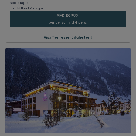
söderläge
Inkl. liftkort 6 dagar
SEK 18.992
per person vid 4 pers.
Visa fler resemöjligheter ↓