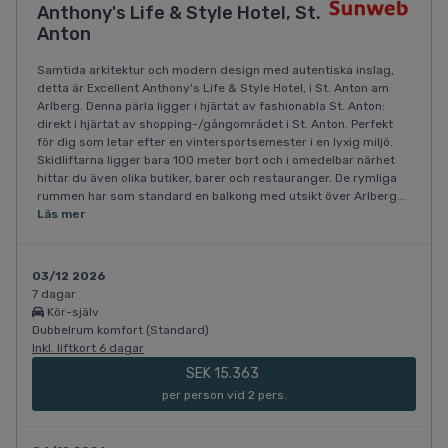
Anthony's Life & Style Hotel, St.
Anton
Samtida arkitektur och modern design med autentiska inslag,
detta är Excellent Anthony's Life & Style Hotel, i St. Anton am
Arlberg. Denna pärla ligger i hjärtat av fashionabla St. Anton:
direkt i hjärtat av shopping-/gångområdet i St. Anton. Perfekt
för dig som letar efter en vintersportsemester i en lyxig miljö.
Skidliftarna ligger bara 100 meter bort och i omedelbar närhet
hittar du även olika butiker, barer och restauranger. De rymliga
rummen har som standard en balkong med utsikt över Arlberg...
Läs mer
03/12 2026
7 dagar
Kör-själv
Dubbelrum komfort (Standard)
Inkl. liftkort 6 dagar
SEK 15.363
per person vid 2 pers.