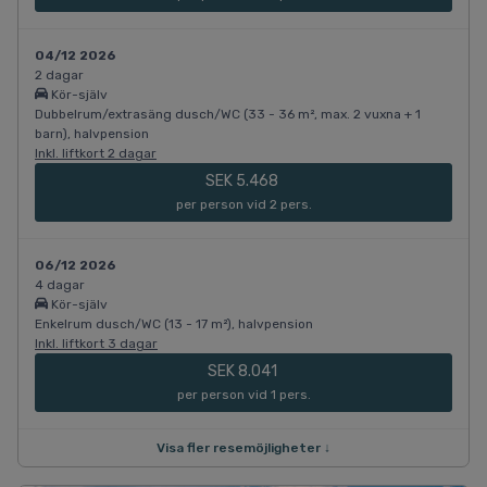
04/12 2026
2 dagar
Kör-själv
Dubbelrum/extrasäng dusch/WC (33 - 36 m², max. 2 vuxna + 1
barn), halvpension
Inkl. liftkort 2 dagar
SEK 5.468
per person vid 2 pers.
06/12 2026
4 dagar
Kör-själv
Enkelrum dusch/WC (13 - 17 m²), halvpension
Inkl. liftkort 3 dagar
SEK 8.041
per person vid 1 pers.
Visa fler resemöjligheter ↓