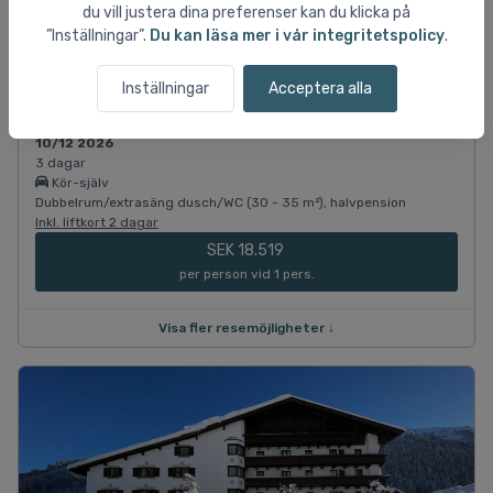
Dubbelrum/extrasäng dusch/WC (30 - 35 m²), halvpension
du vill justera dina preferenser kan du klicka på
Inkl. liftkort 2 dagar
”Inställningar”.
Du kan läsa mer i vår integritetspolicy
.
SEK 11.026
per person vid 2 pers.
Inställningar
Acceptera alla
10/12 2026
3 dagar
Kör-själv
Dubbelrum/extrasäng dusch/WC (30 - 35 m²), halvpension
Inkl. liftkort 2 dagar
SEK 18.519
per person vid 1 pers.
Visa fler resemöjligheter ↓