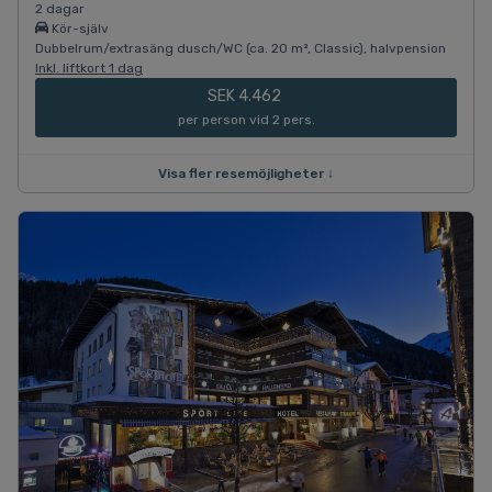
2 dagar
Kör-själv
Dubbelrum/extrasäng dusch/WC (ca. 20 m², Classic), halvpension
Inkl. liftkort 1 dag
SEK 4.462
per person vid 2 pers.
Visa fler resemöjligheter ↓