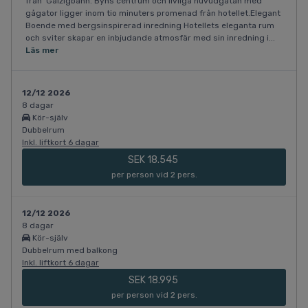
från Galzigbahn. Byns centrum och livliga huvudgatan med
gågator ligger inom tio minuters promenad från hotellet.Elegant
Boende med bergsinspirerad inredning Hotellets eleganta rum
och sviter skapar en inbjudande atmosfär med sin inredning i...
Läs mer
12/12 2026
8 dagar
Kör-själv
Dubbelrum
Inkl. liftkort 6 dagar
SEK 18.545
per person vid 2 pers.
12/12 2026
8 dagar
Kör-själv
Dubbelrum med balkong
Inkl. liftkort 6 dagar
SEK 18.995
per person vid 2 pers.