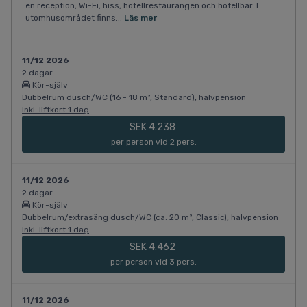
en reception, Wi-Fi, hiss, hotellrestaurangen och hotellbar. I
utomhusområdet finns...
Läs mer
11/12 2026
2 dagar
Kör-själv
Dubbelrum dusch/WC (16 - 18 m², Standard), halvpension
Inkl. liftkort 1 dag
SEK 4.238
per person vid 2 pers.
11/12 2026
2 dagar
Kör-själv
Dubbelrum/extrasäng dusch/WC (ca. 20 m², Classic), halvpension
Inkl. liftkort 1 dag
SEK 4.462
per person vid 3 pers.
11/12 2026