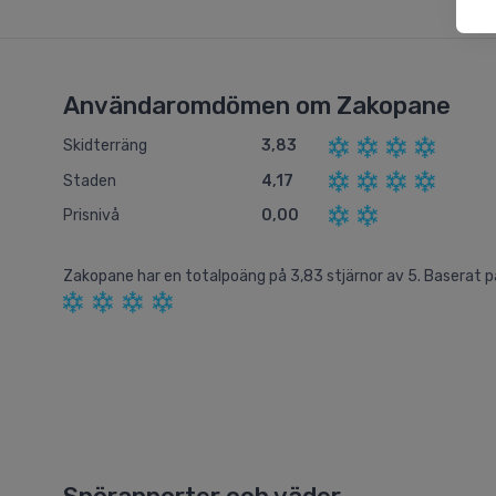
Användaromdömen om Zakopane
Skidterräng
3,83
Staden
4,17
Prisnivå
0,00
Zakopane
har en totalpoäng på
3,83
stjärnor av
5.
Baserat 