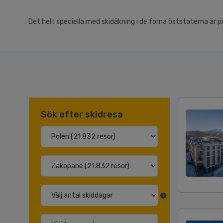
Det helt speciella med skidåkning i de forna öststaterna är pr
Sök efter skidresa