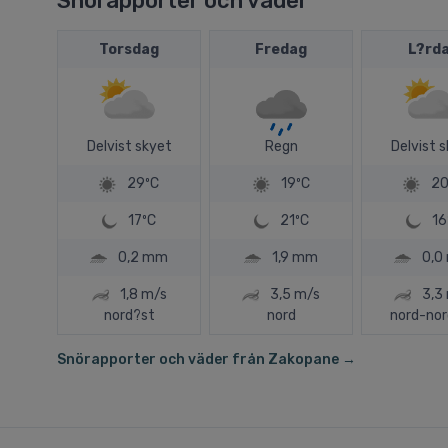
Snörapporter och väder
Torsdag
Fredag
L?rd
Delvist skyet
Regn
Delvist 
29ºC
19ºC
20
17ºC
21ºC
16
0,2 mm
1,9 mm
0,0
1,8 m/s
3,5 m/s
3,3
nord?st
nord
nord-nor
Snörapporter och väder från Zakopane →