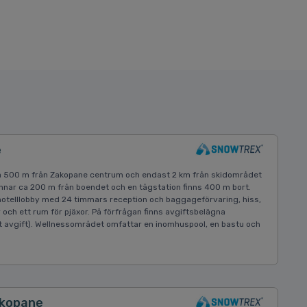
e
 ca 500 m från Zakopane centrum och endast 2 km från skidområdet
nar ca 200 m från boendet och en tågstation finns 400 m bort.
otelllobby med 24 timmars reception och baggageförvaring, hiss,
 och ett rum för pjäxor. På förfrågan finns avgiftsbelägna
 avgift). Wellnessområdet omfattar en inomhuspool, en bastu och
akopane