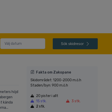
Sök
skidresor
Fakta om Zakopane
Skidområdet: 1200-2000 m.ö.h
Staden/byn: 900 m.ö.h
 meters höjd
20 pister i allt
rabergen
15 stk.
3 stk.
st kända
2 stk.
rna...