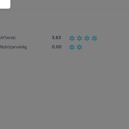
Afterski
3,83
Nybörjarvänlig
0,00