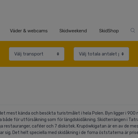
Väder & webcams
Skidweekend
SkidShop
et mest kända och besökta turistmålet i hela Polen. Byn ligger i 900
a både för utförsåkning som för längdskidåkning. Skidterrängen i Tat
ga restauranger, caféer och 7 diskotek. Krupówkigatan är en av de me
r sig. Det helt speciella med skidåkning i de forna öststaterna är prise