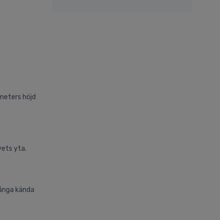
 meters höjd
vets yta.
många kända