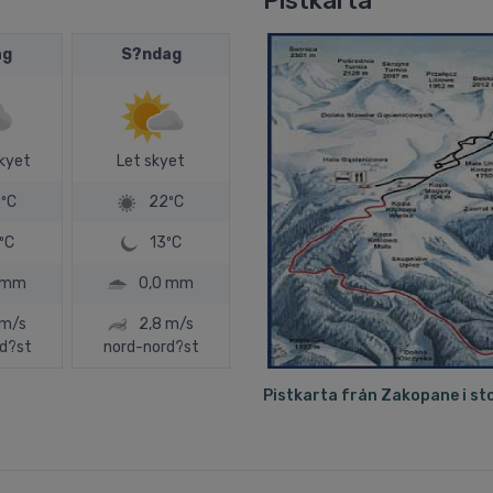
Pistkarta
ag
S?ndag
skyet
Let skyet
ºC
22ºC
ºC
13ºC
 mm
0,0 mm
 m/s
2,8 m/s
d?st
nord-nord?st
Pistkarta från Zakopane i st