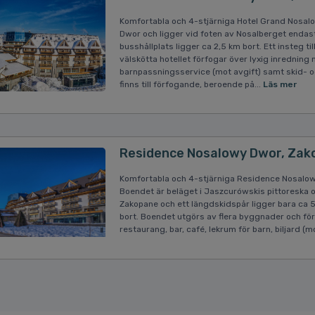
Komfortabla och 4-stjärniga Hotel Grand Nosal
Dwor och ligger vid foten av Nosalberget enda
busshållplats ligger ca 2,5 km bort. Ett insteg t
välskötta hotellet förfogar över lyxig inredning 
barnpassningsservice (mot avgift) samt skid- 
finns till förfogande, beroende på...
Läs mer
Residence Nosalowy Dwor, Zak
Komfortabla och 4-stjärniga Residence Nosalow
Boendet är beläget i Jaszcurówskis pittoreska 
Zakopane och ett längdskidspår ligger bara ca 5
bort. Boendet utgörs av flera byggnader och för
restaurang, bar, café, lekrum för barn, biljard (m