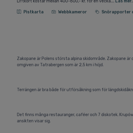
Liftkort kostar mellan 400-600,- kr. för en vecka....
Läs mer.
Pistkarta
Webbkameror
Snörapporter 
Zakopane är Polens största alpina skidområde. Zakopane är d
omgiven av Tatrabergen som är 2,5 km i höjd.
Terrängen är bra både för utförsåkning som för längdskidåkn
Det finns många restauranger, caféer och 7 diskotek. Krupów
ansikten visar sig.