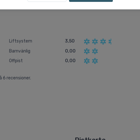
Liftsystem
3,50
Barnvänlig
0,00
Offpist
0,00
på
6
recensioner.