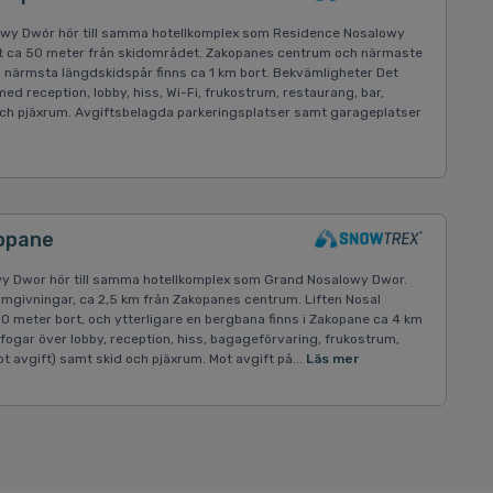
owy Dwór hör till samma hotellkomplex som Residence Nosalowy
st ca 50 meter från skidområdet. Zakopanes centrum och närmaste
ill närmsta längdskidspår finns ca 1 km bort. Bekvämligheter Det
med reception, lobby, hiss, Wi-Fi, frukostrum, restaurang, bar,
och pjäxrum. Avgiftsbelagda parkeringsplatser samt garageplatser
opane
y Dwor hör till samma hotellkomplex som Grand Nosalowy Dwor.
omgivningar, ca 2,5 km från Zakopanes centrum. Liften Nosal
0 meter bort, och ytterligare en bergbana finns i Zakopane ca 4 km
fogar över lobby, reception, hiss, bagageförvaring, frukostrum,
ot avgift) samt skid och pjäxrum. Mot avgift på...
Läs mer