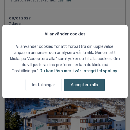
altan och ett spapaket me...
Läs mer
08/01 2027
7 dagar
Tåg
Vi använder cookies
Dubbelrum med balkong och 2 extrasängar
Inkl. liftkort 6 dagar
Vi använder cookies för att förbättra din upplevelse,
SEK 20.742
anpassa annonser och analysera vår trafik. Genom att
per person vid 3 pers.
klicka på ”Acceptera alla” samtycker du till alla cookies. Om
du vill justera dina preferenser kan du klicka på
Visa fler resemöjligheter ↓
”Inställningar”.
Du kan läsa mer i vår integritetspolicy
.
Inställningar
Acceptera alla
Fler bilder