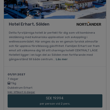
Hotel Erhart, Sölden
Detta fyrstjärniga hotell är perfekt för dig som vill kombinera
skidåkning med kulinariska upplevelser och avkoppling i
wellnessområdet. Här omges du av en genuin tyrolsk atmosfär
och får uppleva förstklassig gästfrihet. Familjen Erhart ser fram
emot att välkomna dig till sitt charmiga hotell! CENTRALT LÄGE
Hotellet ligger i en lugn del av Sölden men fortfarande med
gångavstånd till både centrum...
Läs mer
01/01 2027
7 dagar
Tåg
Dubbelrum Erhart
Inkl. liftkort 6 dagar
SEK 19.994
per person vid 2 pers.