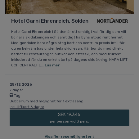
Hotel Garni Ehrenreich, Sölden
Hotel Garni Ehrenreich i Sölden är ett smidigt val för dig som vill
bo nära skidåkningen och samtidigt ha byns utbud runt hörnet.
Med gondolen bara några steg bort och centrum precis intill får
du en bekväm bas under hela skidresan. Här bor du med direkt
närhet till restauranger, butiker och afterski, och med frukost
inkluderad får du en enkel start på dagens skidåkning. NÄRA LIFT
OCH CENTRALT L...
Läs mer
25/12 2026
7 dagar
Tåg
Dubbelrum med möjlighet för 1 extrasäng
Inkl. liftkort 6 dagar
SEK 19.346
per person vid 3 pers.
Visa fler resemöjligheter ↓