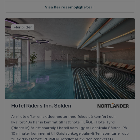
Visa fler resemöjligheter ↓
Fler bilder
Hotel Riders Inn, Sölden
Är ni ute efter en skidsemester med fokus på komfort och
kvalitet? Då har ni kommit till rätt hotell! LÄGET Hotel Tyrol
(Riders In) är ett charmigt hotell som ligger i centrala Sölden. På
10 minuter kommer ni till Gaislachkogelbahn-liften som tar er upp
till skidsystemet. RUMMEN Hotellet är nyligen renoverat i