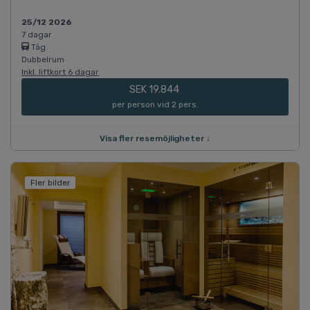
25/12 2026
7 dagar
Tåg
Dubbelrum
Inkl. liftkort 6 dagar
SEK 19.844
per person vid 2 pers.
Visa fler resemöjligheter ↓
Fler bilder