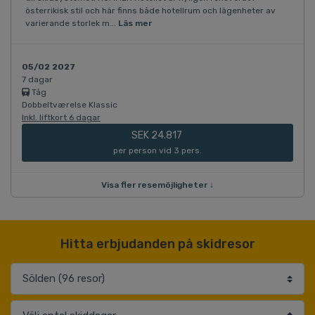
österrikisk stil och här finns både hotellrum och lägenheter av
varierande storlek m...
Läs mer
05/02 2027
7 dagar
Tåg
Dobbeltværelse Klassic
Inkl. liftkort 6 dagar
SEK 24.817
per person vid 3 pers.
Visa fler resemöjligheter ↓
Hitta erbjudanden på skidresor