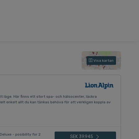
Visa kartan
alt läge. Här finns ett stort spa- och hälsocenter, läckra
t enkelt allt du kan tänkas behöva för att verkligen koppla av
eluxe - posibility for 2
SEK 39.945