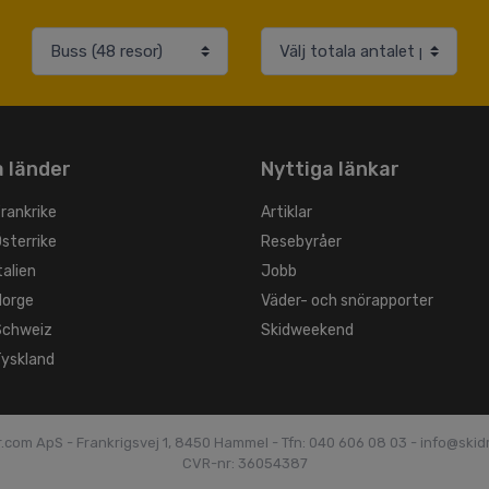
 länder
Nyttiga länkar
Frankrike
Artiklar
Österrike
Resebyråer
talien
Jobb
Norge
Väder- och snörapporter
 Schweiz
Skidweekend
Tyskland
r.com ApS - Frankrigsvej 1, 8450 Hammel -
Tfn: 040 606 08 03 - info@ski
CVR-nr: 36054387