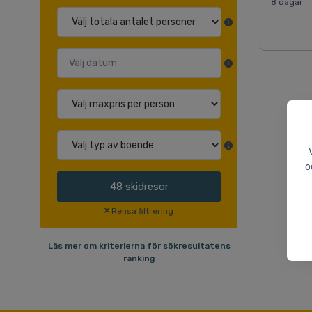
8 dagar
o
48
skidresor
Rensa filtrering
Läs mer om kriterierna för sökresultatens
ranking