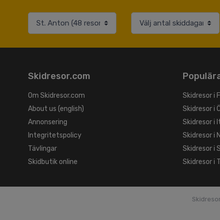
Skidresor.com
Populära
Om Skidresor.com
Skidresor i 
About us (english)
Skidresor i 
Annonsering
Skidresor i I
Integritetspolicy
Skidresor i 
Tävlingar
Skidresor i
Skidbutik online
Skidresor i 
Skidreso