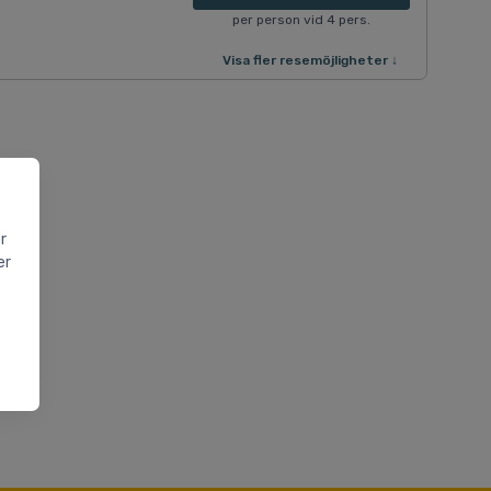
per person vid 4 pers.
Visa fler resemöjligheter ↓
r
er