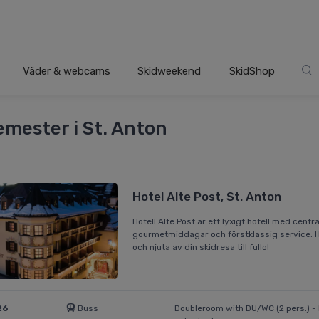
Väder & webcams
Skidweekend
SkidShop
emester i St. Anton
Hotel Alte Post, St. Anton
Hotell Alte Post är ett lyxigt hotell med centr
gourmetmiddagar och förstklassig service. Hel
och njuta av din skidresa till fullo!
26
Buss
Doubleroom with DU/WC (2 pers.) - D