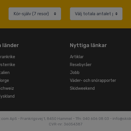
 länder
Nyttiga länkar
Frankrike
Artiklar
Österrike
Resebyråer
talien
Jobb
Norge
Väder- och snörapporter
 Schweiz
Skidweekend
Tyskland
r.com ApS - Frankrigsvej 1, 8450 Hammel -
Tfn: 040 606 08 03 - info@ski
CVR-nr: 36054387