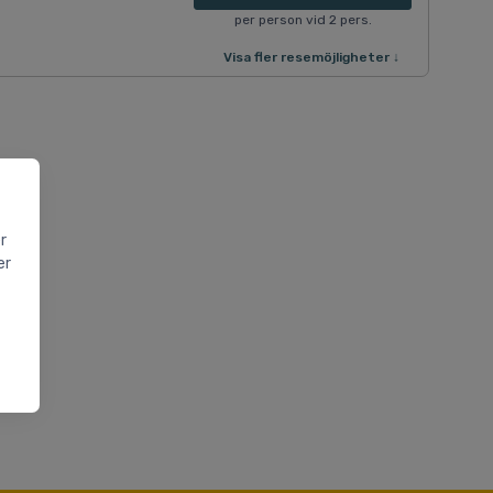
per person vid 2 pers.
Visa fler resemöjligheter ↓
r
er