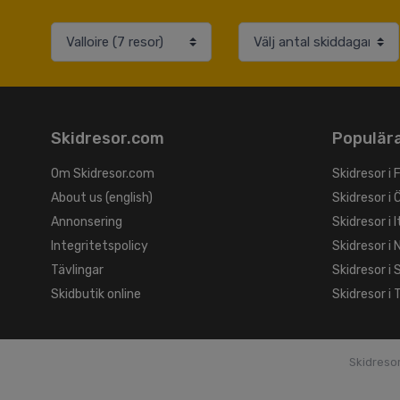
Skidresor.com
Populära
Om Skidresor.com
Skidresor i 
About us (english)
Skidresor i 
Annonsering
Skidresor i I
Integritetspolicy
Skidresor i 
Tävlingar
Skidresor i
Skidbutik online
Skidresor i 
Skidreso