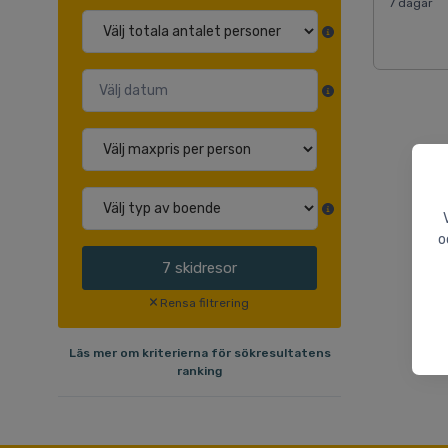
7 dagar
o
7
skidresor
Rensa filtrering
Läs mer om kriterierna för sökresultatens
ranking