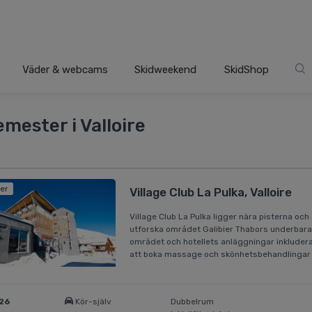
Väder & webcams
Skidweekend
SkidShop
mester i Valloire
der
Village Club La Pulka, Valloire
Village Club La Pulka ligger nära pisterna och
utforska området Galibier Thabors underbara 
området och hotellets anläggningar inkluder
att boka massage och skönhetsbehandlingar 
026
Kör-själv
Dubbelrum