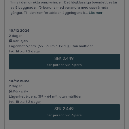
finns i den direkta omgivningen. Det högklassiga boendet består
av 5 byggnader, förbundna med varandra med uppvärmda
gångar. Till den komfortabla anläggningens b...
Läs mer
10/12 2026
2 dagar
Kör-själv
Lägenhet 6 pers. (63 - 68 m ², TYP B), utan måltider
Inkl. liftkort 2 dagar
SEK 2.449
per person vid 6 pers.
10/12 2026
2 dagar
Kör-själv
Lägenhet 6 pers. (59 - 64 m²), utan måltider
Inkl. liftkort 2 dagar
SEK 2.449
per person vid 6 pers.