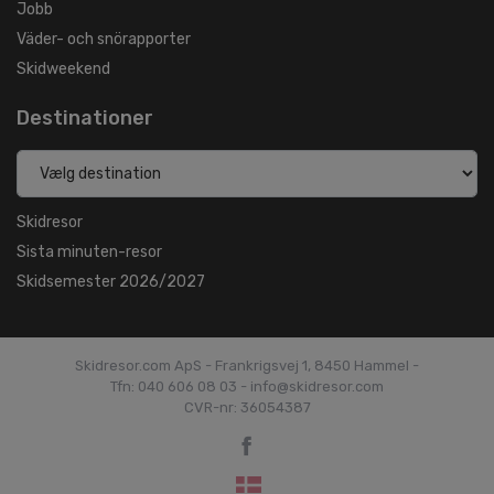
Jobb
Väder- och snörapporter
Skidweekend
Destinationer
Skidresor
Sista minuten-resor
Skidsemester 2026/2027
Skidresor.com ApS - Frankrigsvej 1, 8450 Hammel -
Tfn: 040 606 08 03 - info@skidresor.com
CVR-nr: 36054387