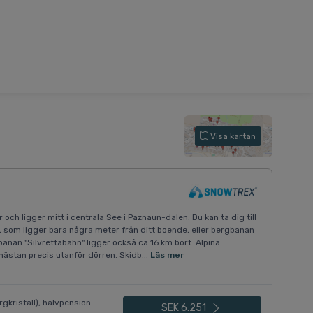
Visa kartan
och ligger mitt i centrala See i Paznaun-dalen. Du kan ta dig till
 som ligger bara några meter från ditt boende, eller bergbanan
banan "Silvrettabahn" ligger också ca 16 km bort. Alpina
ästan precis utanför dörren. Skidb...
Läs mer
gkristall), halvpension
SEK 6.251