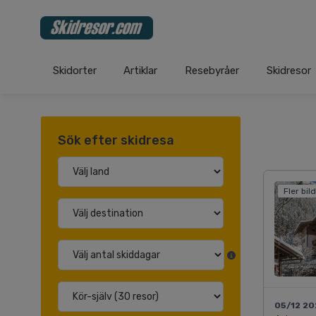
Skidorter
Artiklar
Resebyråer
Skidresor
Sök efter skidresa
Fler bil
05/12 2