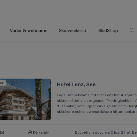
Väder & webcams
Skidweekend
SkidShop
der
Hotel Lenz, See
Läge Det bekväma hotellet Lenz har 4 stjärnor 
skidområdet via bergbanan "Medrigjochbahn",
"Diasbahn", som ligger cirka 7,5 km bort. Berg
skidåkare och snowboardåkare hittar backar n
026
Kör-själv
Dubbelrum dusch/WC (ca. 21 m², Ber