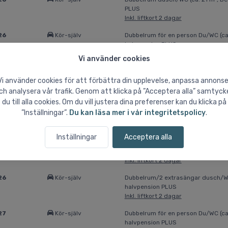
PLUS
Inkl. liftkort 2 dagar
26
Kör-själv
Dubbelrum för en person Du/WC (ca. 
halvpension PLUS
Inkl. liftkort 2 dagar
Vi använder cookies
26
Kör-själv
Dubbelrum dusch/WC (ca. 26 m², La
Vi använder cookies för att förbättra din upplevelse, anpassa annonse
PLUS
Inkl. liftkort 2 dagar
ch analysera vår trafik. Genom att klicka på ”Acceptera alla” samtyck
du till alla cookies. Om du vill justera dina preferenser kan du klicka på
26
Kör-själv
Dubbelrum/2 extrasängar dusch/WC 
”Inställningar”.
Du kan läsa mer i vår integritetspolicy
.
halvpension PLUS
Inkl. liftkort 2 dagar
Inställningar
Acceptera alla
26
Kör-själv
Dubbelrum/2 extrasängar dusch/WC 
halvpension PLUS
Inkl. liftkort 2 dagar
26
Kör-själv
Dubbelrum/2 extrasängar dusch/WC 
halvpension PLUS
Inkl. liftkort 2 dagar
27
Kör-själv
Dubbelrum för en person Du/WC (ca. 
halvpension PLUS