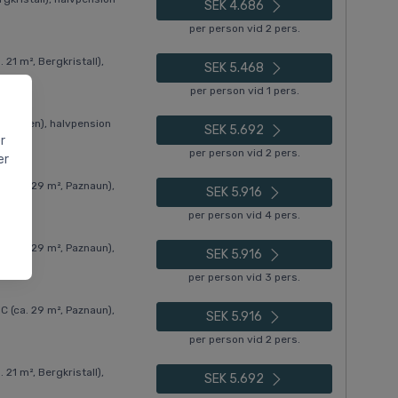
SEK 4.686
per person vid 2 pers.
21 m², Bergkristall),
SEK 5.468
per person vid 1 pers.
ndleben), halvpension
SEK 5.692
r
per person vid 2 pers.
er
(ca. 29 m², Paznaun),
SEK 5.916
per person vid 4 pers.
(ca. 29 m², Paznaun),
SEK 5.916
per person vid 3 pers.
(ca. 29 m², Paznaun),
SEK 5.916
per person vid 2 pers.
21 m², Bergkristall),
SEK 5.692