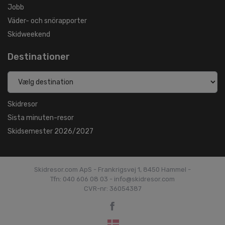
Jobb
Väder- och snörapporter
Skidweekend
Destinationer
Skidresor
Sista minuten-resor
Skidsemester 2026/2027
Skidresor.com ApS - Frankrigsvej 1, 8450 Hammel -
Tfn: 040 606 08 03 - info@skidresor.com
CVR-nr: 36054387