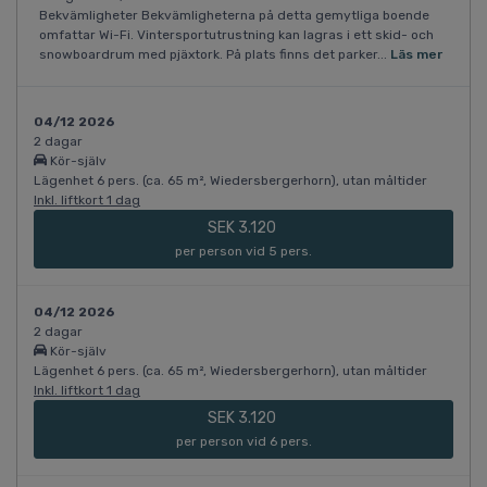
Bekvämligheter Bekvämligheterna på detta gemytliga boende
omfattar Wi-Fi. Vintersportutrustning kan lagras i ett skid- och
snowboardrum med pjäxtork. På plats finns det parker...
Läs mer
04/12 2026
2 dagar
Kör-själv
Lägenhet 6 pers. (ca. 65 m², Wiedersbergerhorn), utan måltider
Inkl. liftkort 1 dag
SEK 3.120
per person vid 5 pers.
04/12 2026
2 dagar
Kör-själv
Lägenhet 6 pers. (ca. 65 m², Wiedersbergerhorn), utan måltider
Inkl. liftkort 1 dag
SEK 3.120
per person vid 6 pers.