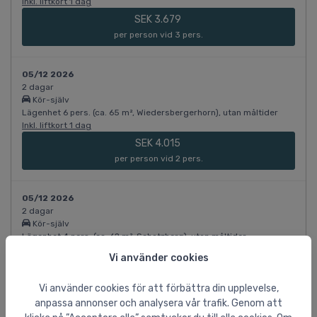
Inkl. liftkort 1 dag
SEK 3.679
per person vid 3 pers.
05/12 2026
2 dagar
Kör-själv
Lägenhet 6 pers. (ca. 65 m², Wiedersbergerhorn), utan måltider
Inkl. liftkort 1 dag
SEK 4.015
per person vid 2 pers.
05/12 2026
2 dagar
Kör-själv
Lägenhet 4 pers. (ca. 62 m², Schatzberg), utan måltider
Inkl. liftkort 1 dag
Vi använder cookies
SEK 4.238
per person vid 2 pers.
Vi använder cookies för att förbättra din upplevelse,
anpassa annonser och analysera vår trafik. Genom att