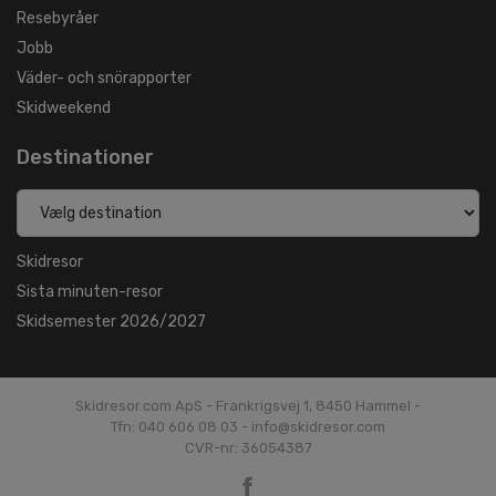
Resebyråer
Jobb
Väder- och snörapporter
Skidweekend
Destinationer
Skidresor
Sista minuten-resor
Skidsemester 2026/2027
Skidresor.com ApS - Frankrigsvej 1, 8450 Hammel -
Tfn: 040 606 08 03 - info@skidresor.com
CVR-nr: 36054387