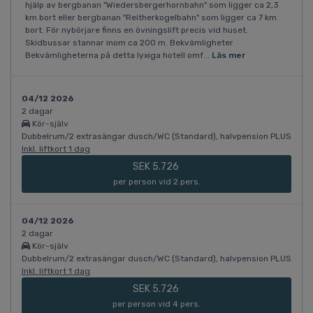
hjälp av bergbanan "Wiedersbergerhornbahn" som ligger ca 2,3
km bort eller bergbanan "Reitherkogelbahn" som ligger ca 7 km
bort. För nybörjare finns en övningslift precis vid huset.
Skidbussar stannar inom ca 200 m. Bekvämligheter
Bekvämligheterna på detta lyxiga hotell omf...
Läs mer
04/12 2026
2 dagar
Kör-själv
Dubbelrum/2 extrasängar dusch/WC (Standard), halvpension PLUS
Inkl. liftkort 1 dag
SEK 5.726
per person vid 2 pers.
04/12 2026
2 dagar
Kör-själv
Dubbelrum/2 extrasängar dusch/WC (Standard), halvpension PLUS
Inkl. liftkort 1 dag
SEK 5.726
per person vid 4 pers.