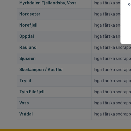
Myrkdalen Fjellandsby, Voss
Inga färska snörapp
o
Nordseter
Inga färska snörapp
Norefjell
Inga färska snörapp
Oppdal
Inga färska snörapp
Rauland
Inga färska snörapp
Sjusøen
Inga färska snörapp
Skeikampen / Austlid
Inga färska snörapp
Trysil
Inga färska snörapp
Tyin Filefjell
Inga färska snörapp
Voss
Inga färska snörapp
Vrådal
Inga färska snörapp