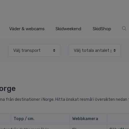
Väder & webcams
Skidweekend
SkidShop
Norge
a från destinationer i Norge. Hitta önskat resmål i översikten nedan 
Topp / cm.
Webbkamera