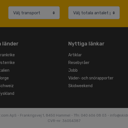
 länder
Nyttiga länkar
Frankrike
Artiklar
Österrike
Resebyråer
talien
Jobb
Norge
Väder- och snörapporter
 Schweiz
Skidweekend
Tyskland
r.com ApS - Frankrigsvej 1, 8450 Hammel -
Tfn: 040 606 08 03 - info@ski
CVR-nr: 36054387