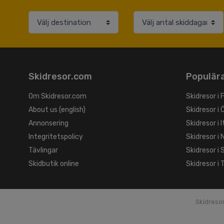
Skidresor.com
Populära
Om Skidresor.com
Skidresor i 
About us (english)
Skidresor i 
Annonsering
Skidresor i I
Integritetspolicy
Skidresor i 
Tävlingar
Skidresor i
Skidbutik online
Skidresor i 
Skidreso