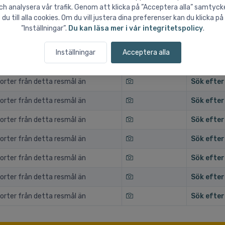
orter från detta resmål än
Sök efter
ch analysera vår trafik. Genom att klicka på ”Acceptera alla” samtyck
du till alla cookies. Om du vill justera dina preferenser kan du klicka på
orter från detta resmål än
Sök efter
”Inställningar”.
Du kan läsa mer i vår integritetspolicy
.
orter från detta resmål än
Sök efter
Inställningar
Acceptera alla
orter från detta resmål än
Sök efter
orter från detta resmål än
Sök efter
orter från detta resmål än
Sök efter
orter från detta resmål än
Sök efter
orter från detta resmål än
Sök efter
orter från detta resmål än
Sök efter
orter från detta resmål än
Sök efter
orter från detta resmål än
Sök efter