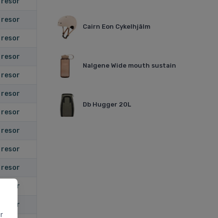
 resor
 resor
Cairn Eon Cykelhjälm
 resor
 resor
Nalgene Wide mouth sustain
 resor
 resor
Db Hugger 20L
 resor
 resor
 resor
 resor
 resor
 resor
r