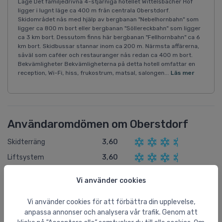
Läge Det familjedrivna 4-stjärniga hotellet Wittelsbacher Hof
ligger i lugnt läge ca 400 m från centrala Oberstdorf.
Skidområdet nås med hjälp av bergbanan "Nebelhornbahn" som
ligger ca 800 m bort eller bergbanan "Söllereckbahn" som ligger
ca 3 km bort. Dessutom finns här bergbanan "Fellhornbahn" ca 6
km bort. Skidbussar stannar inom ca 200 m. Närmsta affärerna,
såväl som caféer och restauranger nås redan ca 400 m bort.
Bekvämligheter Bekvämligheterna på detta hotell omfattar en
reception, Wi-Fi, hiss, frukostrum, matsal, salongen...
Läs mer
Användaromdömen om Oberstdorf
Skidterräng
3,60
Liftsystem
3,60
Afterski
3,00
Vi använder cookies
Staden
4,80
Vi använder cookies för att förbättra din upplevelse,
Barnvänlig
3,00
anpassa annonser och analysera vår trafik. Genom att
Nybörjarvänlig
4,00