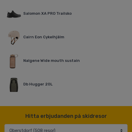
Salomon XA PRO Trailsko
Cairn Eon Cykelhjälm
Nalgene Wide mouth sustain
Db Hugger 20L
Hitta erbjudanden på skidresor