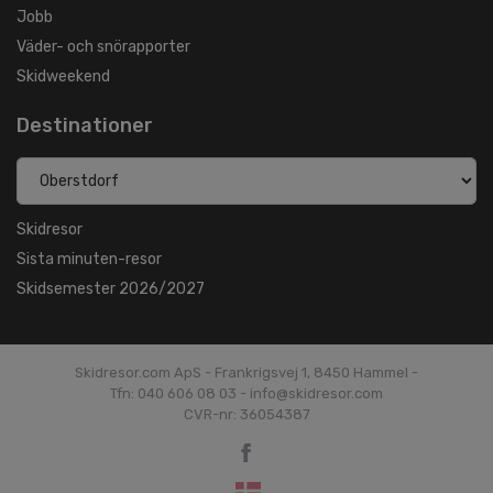
Jobb
Väder- och snörapporter
Skidweekend
Destinationer
Skidresor
Sista minuten-resor
Skidsemester 2026/2027
Skidresor.com ApS - Frankrigsvej 1, 8450 Hammel -
Tfn: 040 606 08 03 - info@skidresor.com
CVR-nr: 36054387