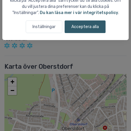
klicka på ”Acceptera alla” samtycker du till alla cookies. Om
du vill justera dina preferenser kan du klicka på
Prisnivå
5,00
”Inställningar”.
Du kan läsa mer i vår integritetspolicy
.
Offpist
4,00
Inställningar
Acceptera alla
Oberstdorf
har en totalpoäng på
3,88
stjärnor av
5.
Baserat på
5
recensioner.
Karta över Oberstdorf
+
−