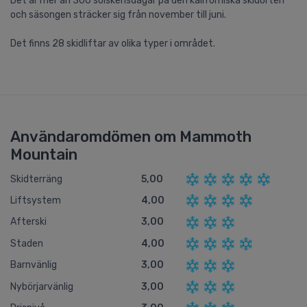
Det är mer än 300 solskensdagar på den kaliforniska skidorten
och säsongen sträcker sig från november till juni.
Det finns 28 skidliftar av olika typer i området.
Användaromdömen om Mammoth
Mountain
Skidterräng
5,00
Liftsystem
4,00
Afterski
3,00
Staden
4,00
Barnvänlig
3,00
Nybörjarvänlig
3,00