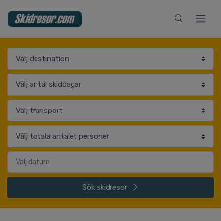
Sök
skidresor