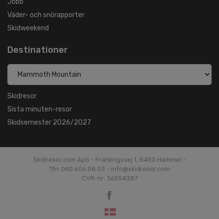
Jobb
Väder- och snörapporter
Skidweekend
Destinationer
Skidresor
Sista minuten-resor
Skidsemester 2026/2027
Skidresor.com ApS - Frankrigsvej 1, 8450 Hammel -
Tfn: 040 606 08 03 - info@skidresor.com
CVR-nr: 36054387