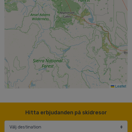
Leaflet
Hitta erbjudanden på skidresor