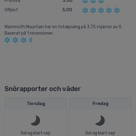
Prisnivå
3,00
Offpist
5,00
Mammoth Mountain
har en totalpoäng på
3,75
stjärnor av
5.
Baserat på
1
recensioner.
Snörapporter och väder
Torsdag
Fredag
Sol og klart vejr
Sol og klart vejr