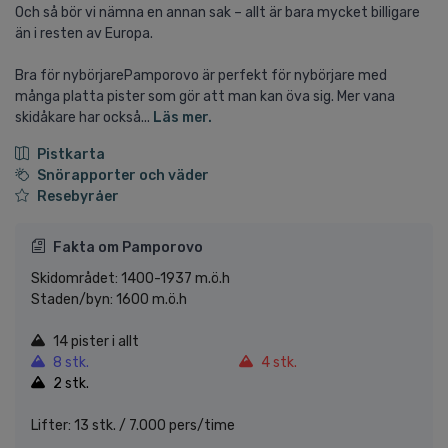
Och så bör vi nämna en annan sak – allt är bara mycket billigare
än i resten av Europa.
Bra för nybörjarePamporovo är perfekt för nybörjare med
många platta pister som gör att man kan öva sig. Mer vana
skidåkare har också...
Läs mer.
Pistkarta
Snörapporter och väder
Resebyråer
Fakta om Pamporovo
Skidområdet: 1400-1937 m.ö.h
Staden/byn: 1600 m.ö.h
14 pister i allt
8 stk.
4 stk.
2 stk.
Lifter: 13 stk. / 7.000 pers/time