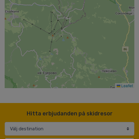
Leaflet
Hitta erbjudanden på skidresor