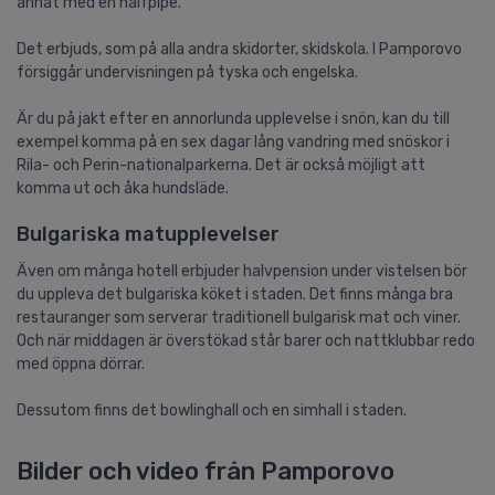
annat med en halfpipe.
Det erbjuds, som på alla andra skidorter, skidskola. I Pamporovo
försiggår undervisningen på tyska och engelska.
Är du på jakt efter en annorlunda upplevelse i snön, kan du till
exempel komma på en sex dagar lång vandring med snöskor i
Rila- och Perin-nationalparkerna. Det är också möjligt att
komma ut och åka hundsläde.
Bulgariska matupplevelser
Även om många hotell erbjuder halvpension under vistelsen bör
du uppleva det bulgariska köket i staden. Det finns många bra
restauranger som serverar traditionell bulgarisk mat och viner.
Och när middagen är överstökad står barer och nattklubbar redo
med öppna dörrar.
Dessutom finns det bowlinghall och en simhall i staden.
Bilder och video från Pamporovo