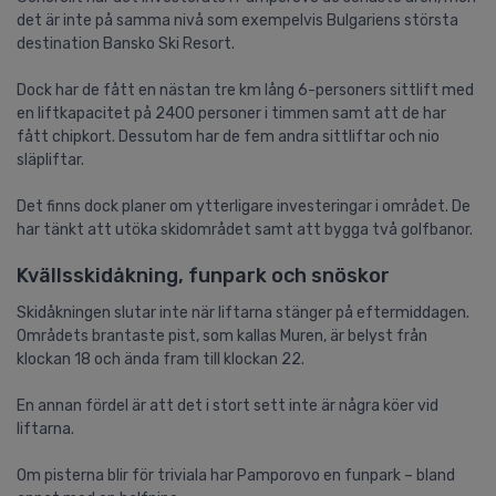
det är inte på samma nivå som exempelvis Bulgariens största
destination Bansko Ski Resort.
Dock har de fått en nästan tre km lång 6-personers sittlift med
en liftkapacitet på 2400 personer i timmen samt att de har
fått chipkort. Dessutom har de fem andra sittliftar och nio
släpliftar.
Det finns dock planer om ytterligare investeringar i området. De
har tänkt att utöka skidområdet samt att bygga två golfbanor.
Kvällsskidåkning, funpark och snöskor
Skidåkningen slutar inte när liftarna stänger på eftermiddagen.
Områdets brantaste pist, som kallas Muren, är belyst från
klockan 18 och ända fram till klockan 22.
En annan fördel är att det i stort sett inte är några köer vid
liftarna.
Om pisterna blir för triviala har Pamporovo en funpark – bland