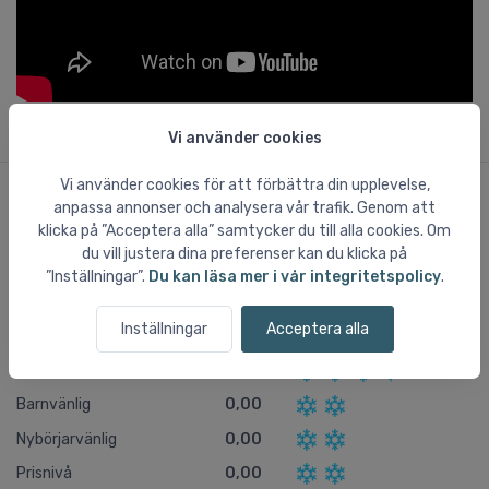
Vi använder cookies
Vi använder cookies för att förbättra din upplevelse,
anpassa annonser och analysera vår trafik. Genom att
Användaromdömen om Pamporovo
klicka på ”Acceptera alla” samtycker du till alla cookies. Om
du vill justera dina preferenser kan du klicka på
Skidterräng
3,82
”Inställningar”.
Du kan läsa mer i vår integritetspolicy
.
Liftsystem
3,47
Inställningar
Acceptera alla
Afterski
3,59
Staden
3,47
Barnvänlig
0,00
Nybörjarvänlig
0,00
Prisnivå
0,00