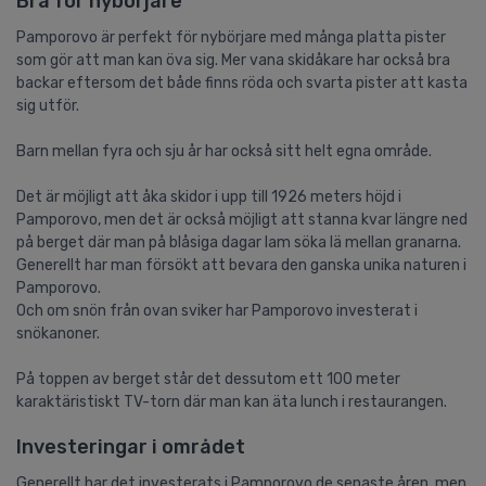
Bra för nybörjare
Pamporovo är perfekt för nybörjare med många platta pister
som gör att man kan öva sig. Mer vana skidåkare har också bra
backar eftersom det både finns röda och svarta pister att kasta
sig utför.
Barn mellan fyra och sju år har också sitt helt egna område.
Det är möjligt att åka skidor i upp till 1926 meters höjd i
Pamporovo, men det är också möjligt att stanna kvar längre ned
på berget där man på blåsiga dagar lam söka lä mellan granarna.
Generellt har man försökt att bevara den ganska unika naturen i
Pamporovo.
Och om snön från ovan sviker har Pamporovo investerat i
snökanoner.
På toppen av berget står det dessutom ett 100 meter
karaktäristiskt TV-torn där man kan äta lunch i restaurangen.
Investeringar i området
Generellt har det investerats i Pamporovo de senaste åren, men