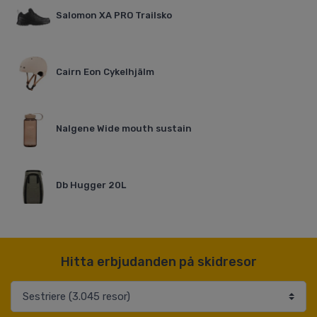
Salomon XA PRO Trailsko
Cairn Eon Cykelhjälm
Nalgene Wide mouth sustain
Db Hugger 20L
Hitta erbjudanden på skidresor