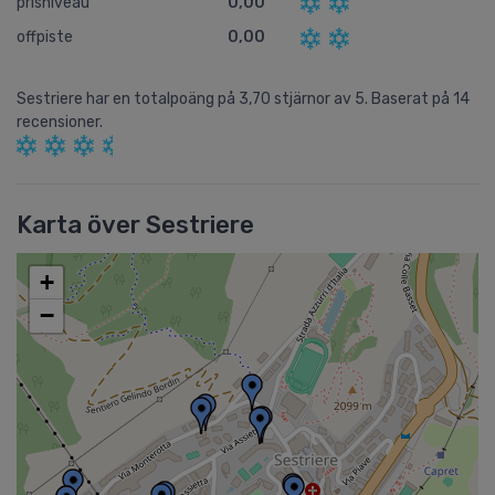
prisniveau
0,00
offpiste
0,00
Sestriere
har en totalpoäng på
3,70
stjärnor av
5.
Baserat på
14
recensioner.
Karta över Sestriere
+
−