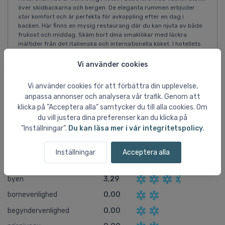
över skidbackarna och bergen. De eleganta rummen erbjuder
stor komfort och är perfekta för avkoppling efter en dag i
backen. Här finns en mysig restaurang där du kan njuta av både
frukost och middag. Skäm bort dina smaklökar med läckra
måltider från det italienska och internationella köket. I hotellets
loungebar kan du under Happy Hour beställa en god drink
och/eller mellanmål och bara njuta.
Vi använder cookies
Vi använder cookies för att förbättra din upplevelse,
anpassa annonser och analysera vår trafik. Genom att
klicka på ”Acceptera alla” samtycker du till alla cookies. Om
Användaromdömen om Sestriere
du vill justera dina preferenser kan du klicka på
”Inställningar”.
Du kan läsa mer i vår integritetspolicy
.
skiterraen
4,36
liftsystem
3,64
Inställningar
Acceptera alla
afterski
3,50
byen
3,29
bornevenlighed
0,00
begyndervenlighed
0,00