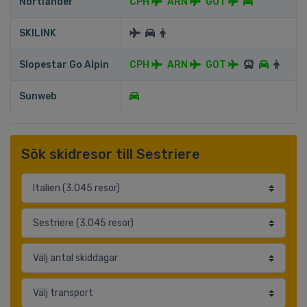
Nortlander
CPH
ARN
GOT
SKILINK
Slopestar Go Alpin
CPH
ARN
GOT
Sunweb
Sök skidresor till Sestriere