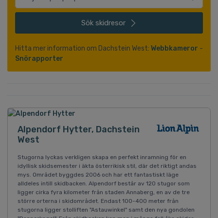
Sök
skidresor
Hitta mer information om Dachstein West:
Webbkameror
-
Snörapporter
Alpendorf Hytter, Dachstein
West
Stugorna lyckas verkligen skapa en perfekt inramning för en
idyllisk skidsemester i äkta österrikisk stil, där det riktigt andas
mys. Området byggdes 2006 och har ett fantastiskt läge
alldeles intill skidbacken. Alpendorf består av 120 stugor som
ligger cirka fyra kilometer från staden Annaberg, en av de tre
större orterna i skidområdet. Endast 100-400 meter från
stugorna ligger stolliften "Astauwinkel" samt den nya gondolen