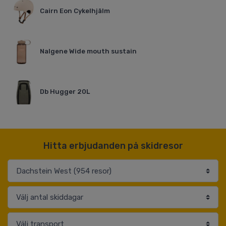
Cairn Eon Cykelhjälm
Nalgene Wide mouth sustain
Db Hugger 20L
Hitta erbjudanden på skidresor