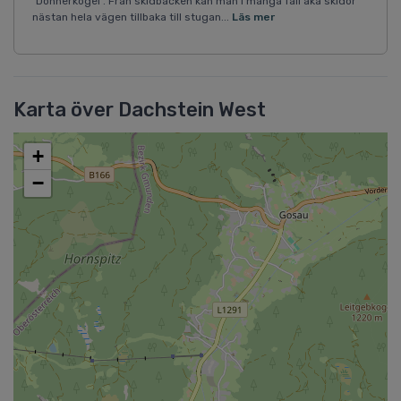
"Donnerkogel". Från skidbacken kan man i många fall åka skidor
nästan hela vägen tillbaka till stugan...
Läs mer
Karta över Dachstein West
+
−