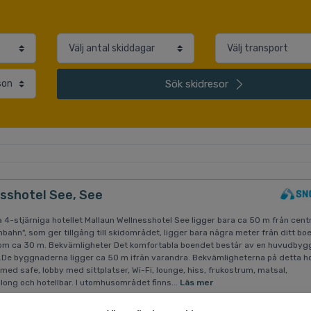
Sök
skidresor
sshotel See, See
a 4-stjärniga hotellet Mallaun Wellnesshotel See ligger bara ca 50 m från cent
ahn", som ger tillgång till skidområdet, ligger bara några meter från ditt bo
nom ca 30 m. Bekvämligheter Det komfortabla boendet består av en huvudby
).De byggnaderna ligger ca 50 m ifrån varandra. Bekvämligheterna på detta ho
med safe, lobby med sittplatser, Wi-Fi, lounge, hiss, frukostrum, matsal,
long och hotellbar. I utomhusområdet finns...
Läs mer