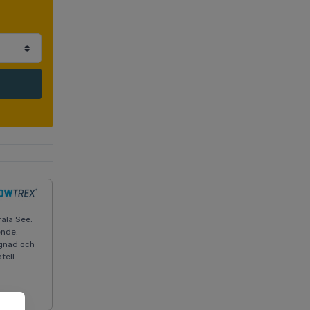
rala See.
ende.
ggnad och
tell