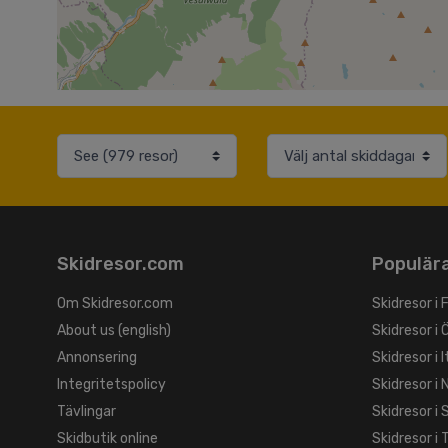
Skidresor.com
Populära
Om Skidresor.com
Skidresor i 
About us (english)
Skidresor i 
Annonsering
Skidresor i I
Integritetspolicy
Skidresor i 
Tävlingar
Skidresor i
Skidbutik online
Skidresor i 