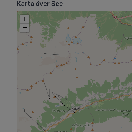
Karta över See
+
−