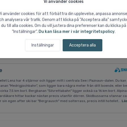
Vi använder cookies
Active Nature Resort, See
Vi använder cookies för att förbättra din upplevelse, anpassa annonse
ch analysera vår trafik. Genom att klicka på ”Acceptera alla” samtyck
järniga-superior hotellet DAS SeeMOUNT Active Nature Resort ligger centralt
du till alla cookies. Om du vill justera dina preferenser kan du klicka på
et nås med hjälp av bergbanan "Medrigjoch" som bara ligger några steg från
”Inställningar”.
Du kan läsa mer i vår integritetspolicy
.
ahn" som ligger ca 7,5 km bort. Termalbad "Silvretta Therme Ischgl", som ligge
nik wellnessupplevelse. Alpina skidåkare finner nedfarter direkt utanför husdö
ollektivtrafik är belägen precis utanför dörren. I uthyrningsbutiken "Sport Nar
Inställningar
Acceptera alla
.
Läs mer
e
et Lenz har 4 stjärnor och ligger mitt i centrala See i Paznaun-dalen. Du kan t
anan "Medrigjochbahn", som ligger bara några meter från ditt boende, eller 
 cirka 7,5 km bort. Bergbanan "Silvrettabahn" ligger också ca 16 km bort. Alpina
rdåkare hittar backar nästan precis utanför dörren. Skidbussarna stannar ca
r sin egen after ski bar "Bergrausch" med solterrass, precis intill hotellet...
Lä