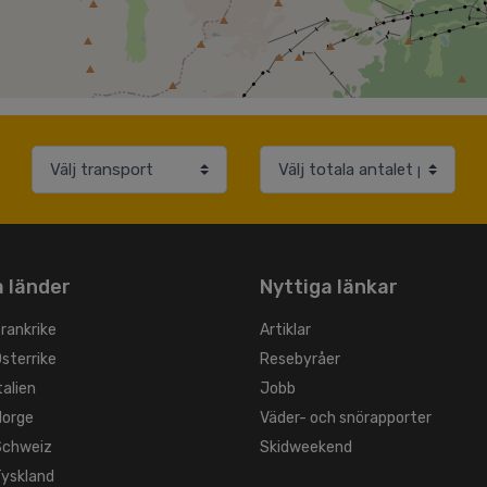
 länder
Nyttiga länkar
Frankrike
Artiklar
Österrike
Resebyråer
talien
Jobb
Norge
Väder- och snörapporter
 Schweiz
Skidweekend
Tyskland