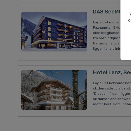
DAS SeeMOUNT 
o
Läge Det moderna 4-st
Paznauntal. Skidområd
eller bergbanan "Diasb
km bort, erbjuder en u
Närmsta hållplats för k
ligger i anslutning till..
Hotel Lenz, Se
Läge Det bekväma hotell
skidområdet via bergb
"Diasbahn", som ligger
skidåkare och snowboa
meter bort. Hotellet ha