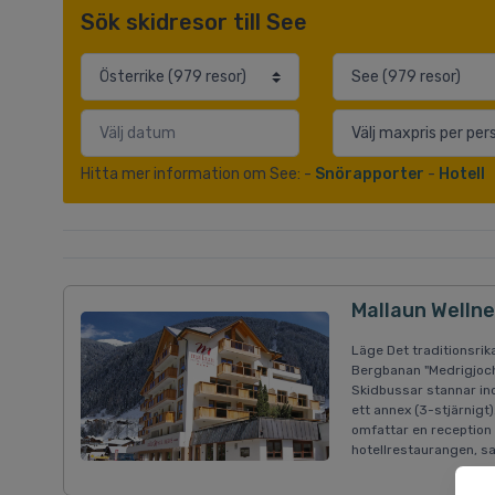
Sök skidresor till See
Hitta mer information om See: -
Snörapporter
-
Hotell
Mallaun Wellne
Läge Det traditionsrik
Bergbanan "Medrigjochb
Skidbussar stannar i
ett annex (3-stjärnigt
omfattar en reception 
hotellrestaurangen, sa