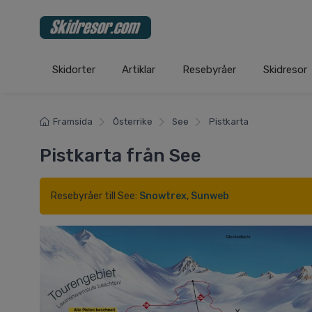
Skidorter
Artiklar
Resebyråer
Skidresor
Framsida
Österrike
See
Pistkarta
Pistkarta från See
Resebyråer till See:
Snowtrex
,
Sunweb