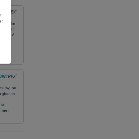
r
er
 i See im
 boendet
r ca 16,5
rren.
r" som
a dig till
bergbanan
 50
s mer