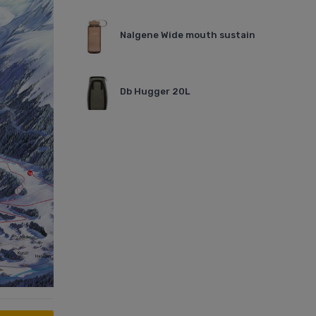
Nalgene Wide mouth sustain
Db Hugger 20L