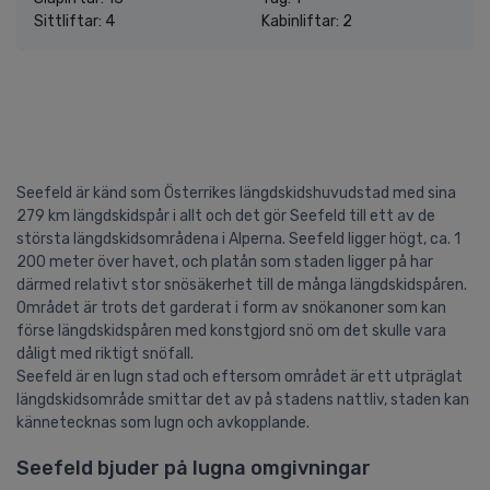
Sittliftar: 4
Kabinliftar: 2
Seefeld är känd som Österrikes längdskidshuvudstad med sina
279 km längdskidspår i allt och det gör Seefeld till ett av de
största längdskidsområdena i Alperna. Seefeld ligger högt, ca. 1
200 meter över havet, och platån som staden ligger på har
därmed relativt stor snösäkerhet till de många längdskidspåren.
Området är trots det garderat i form av snökanoner som kan
förse längdskidspåren med konstgjord snö om det skulle vara
dåligt med riktigt snöfall.
Seefeld är en lugn stad och eftersom området är ett utpräglat
längdskidsområde smittar det av på stadens nattliv, staden kan
kännetecknas som lugn och avkopplande.
Seefeld bjuder på lugna omgivningar