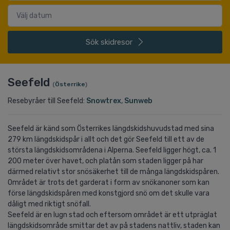
Sök
skidresor
Seefeld
(
Österrike
)
Resebyråer till Seefeld:
Snowtrex
,
Sunweb
Seefeld är känd som Österrikes längdskidshuvudstad med sina
279 km längdskidspår i allt och det gör Seefeld till ett av de
största längdskidsområdena i Alperna. Seefeld ligger högt, ca. 1
200 meter över havet, och platån som staden ligger på har
därmed relativt stor snösäkerhet till de många längdskidspåren.
Området är trots det garderat i form av snökanoner som kan
förse längdskidspåren med konstgjord snö om det skulle vara
dåligt med riktigt snöfall.
Seefeld är en lugn stad och eftersom området är ett utpräglat
längdskidsområde smittar det av på stadens nattliv, staden kan