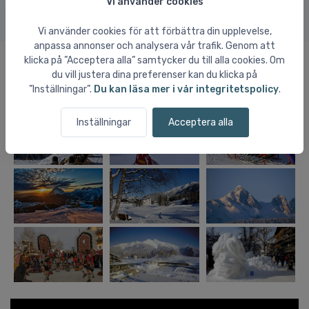
Vi använder cookies
Vi använder cookies för att förbättra din upplevelse,
anpassa annonser och analysera vår trafik. Genom att
klicka på ”Acceptera alla” samtycker du till alla cookies. Om
du vill justera dina preferenser kan du klicka på
Bilder och video från Seefeld
”Inställningar”.
Du kan läsa mer i vår integritetspolicy
.
Inställningar
Acceptera alla