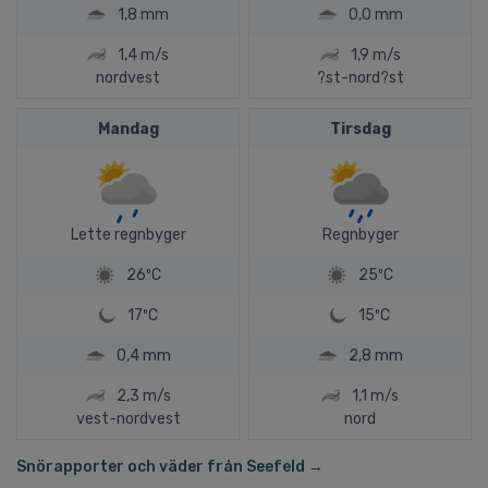
1,8 mm
0,0 mm
1,4 m/s
1,9 m/s
nordvest
?st-nord?st
Mandag
Tirsdag
Lette regnbyger
Regnbyger
26ºC
25ºC
17ºC
15ºC
0,4 mm
2,8 mm
2,3 m/s
1,1 m/s
vest-nordvest
nord
Snörapporter och väder från Seefeld →