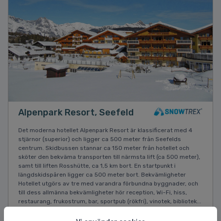
Alpenpark Resort, Seefeld
Det moderna hotellet Alpenpark Resort är klassificerat med 4
stjärnor (superior) och ligger ca 500 meter från Seefelds
centrum. Skidbussen stannar ca 150 meter från hotellet och
sköter den bekväma transporten till närmsta lift (ca 500 meter),
samt till liften Rosshütte, ca 1,5 km bort. En startpunkt i
längdskidspåren ligger ca 500 meter bort. Bekvämligheter
Hotellet utgörs av tre med varandra förbundna byggnader, och
till dess allmänna bekvämligheter hör reception, Wi-Fi, hiss,
restaurang, frukostrum, bar, sportpub (rökfri), vinotek, bibliotek...
Läs mer