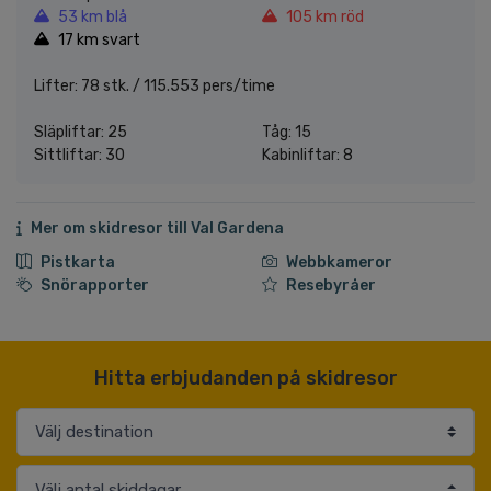
53 km blå
105 km röd
17 km svart
Lifter: 78 stk. / 115.553 pers/time
Släpliftar: 25
Tåg: 15
Sittliftar: 30
Kabinliftar: 8
Mer om skidresor till Val Gardena
Pistkarta
Webbkameror
Snörapporter
Resebyråer
Hitta erbjudanden på skidresor