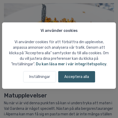
Vi använder cookies
Vi använder cookies för att förbättra din upplevelse,
anpassa annonser och analysera vår trafik. Genom att
klicka på ”Acceptera alla” samtycker du till alla cookies. Om
du vill justera dina preferenser kan du klicka på
”Inställningar”.
Du kan läsa mer i vår integritetspolicy
.
Det kanske största plusset i Val Garden är maten
Inställningar
Acceptera alla
Matupplevelser
Nu när vi är vid denna punkten så kan vi understryka att maten i
Val Gardena är något speciellt. Nästan på alla bergsrestauranger
i Alperna kan man få sig en pasta men det är inte många ställen