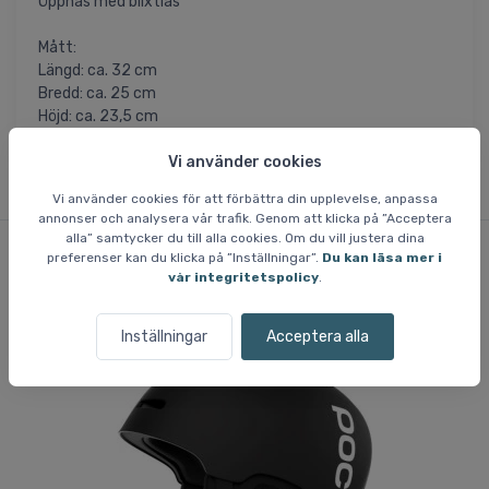
Öppnas med blixtlås
Mått:
Längd: ca. 32 cm
Bredd: ca. 25 cm
Höjd: ca. 23,5 cm
Vi använder cookies
Vi använder cookies för att förbättra din upplevelse, anpassa
annonser och analysera vår trafik. Genom att klicka på ”Acceptera
alla” samtycker du till alla cookies. Om du vill justera dina
preferenser kan du klicka på ”Inställningar”.
Du kan läsa mer i
vår integritetspolicy
.
Liknande varor
Inställningar
Acceptera alla
Fri frakt
Fri
Sp