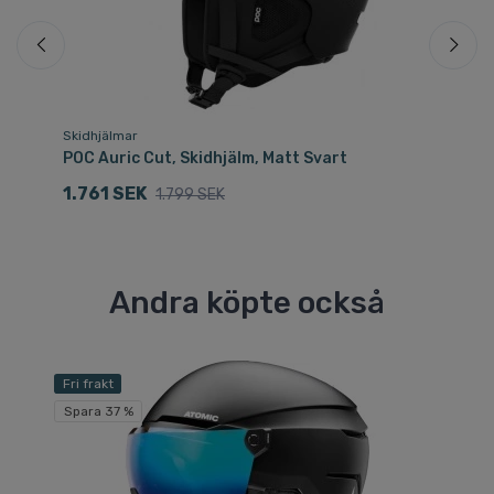
Skidhjälmar
Sk
POC Auric Cut, Skidhjälm, Matt Svart
PO
1.761 SEK
1
1.799 SEK
Andra köpte också
Fri frakt
Spara 37 %