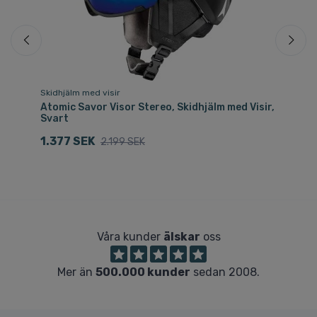
Skidhjälm med visir
Ha
Atomic Savor Visor Stereo, Skidhjälm med Visir,
Ac
Svart
2
1.377 SEK
2.199 SEK
Våra kunder
älskar
oss
Mer än
500.000 kunder
sedan 2008.