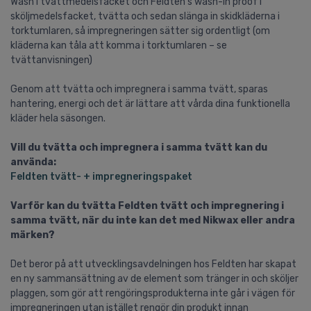
Wash i tvättmedelsfacket och Feldten’s wash-in proof i
sköljmedelsfacket, tvätta och sedan slänga in skidkläderna i
torktumlaren, så impregneringen sätter sig ordentligt (om
kläderna kan tåla att komma i torktumlaren – se
tvättanvisningen)
Genom att tvätta och impregnera i samma tvätt, sparas
hantering, energi och det är lättare att vårda dina funktionella
kläder hela säsongen.
Vill du tvätta och impregnera i samma tvätt kan du
använda:
Feldten tvätt- + impregneringspaket
Varför kan du tvätta Feldten tvätt och impregnering i
samma tvätt, när du inte kan det med Nikwax eller andra
märken?
Det beror på att utvecklingsavdelningen hos Feldten har skapat
en ny sammansättning av de element som tränger in och sköljer
plaggen, som gör att rengöringsprodukterna inte går i vägen för
impregneringen utan istället rengör din produkt innan