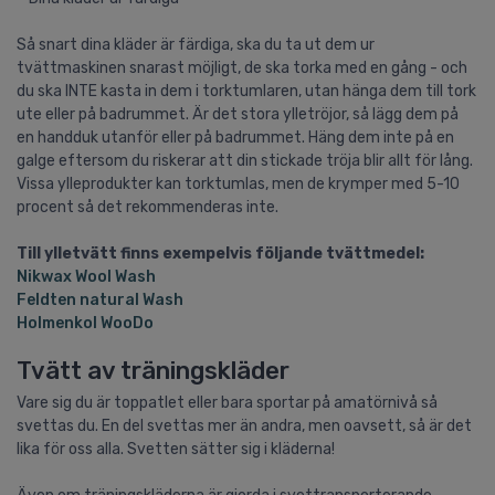
Så snart dina kläder är färdiga, ska du ta ut dem ur
tvättmaskinen snarast möjligt, de ska torka med en gång - och
du ska INTE kasta in dem i torktumlaren, utan hänga dem till tork
ute eller på badrummet. Är det stora ylletröjor, så lägg dem på
en handduk utanför eller på badrummet. Häng dem inte på en
galge eftersom du riskerar att din stickade tröja blir allt för lång.
Vissa ylleprodukter kan torktumlas, men de krymper med 5-10
procent så det rekommenderas inte.
Till ylletvätt finns exempelvis följande tvättmedel:
Nikwax Wool Wash
Feldten natural Wash
Holmenkol WooDo
Tvätt av träningskläder
Vare sig du är toppatlet eller bara sportar på amatörnivå så
svettas du. En del svettas mer än andra, men oavsett, så är det
lika för oss alla. Svetten sätter sig i kläderna!