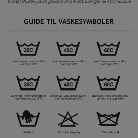
tvättar du den på 30 graders skontvätt, eller ger den till morsan!