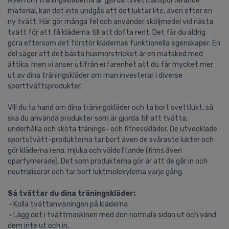
Även om träningskläderna är gjorda i svettransporterande
material, kan det inte undgås att det luktar lite, även efter en
ny tvätt. Här gör många fel och använder sköljmedel vid nästa
tvätt för att få kläderna till att dofta rent. Det får du aldrig
göra eftersom det förstör klädernas funktionella egenskaper. En
del säger att det bästa husmorstricket är en matsked med
ättika, men vi anser utifrån erfarenhet att du får mycket mer
ut av dina träningskläder om man investerar i diverse
sporttvättsprodukter.
Vill du ta hand om dina träningskläder och ta bort svettlukt, så
ska du använda produkter som är gjorda till att tvätta,
underhålla och sköta tränings- och fitnesskläder. De utvecklade
sportstvätt-produkterna tar bort även de svåraste lukter och
gör kläderna rena, mjuka och väldoftande (finns även
oparfymerade). Det som produkterna gör är att de går in och
neutraliserar och tar bort luktmolekylerna varje gång.
Så tvättar du dina träningskläder:
• Kolla tvättanvisningen på kläderna
• Lägg det i tvättmaskinen med den normala sidan ut och vänd
dem inte ut och in.