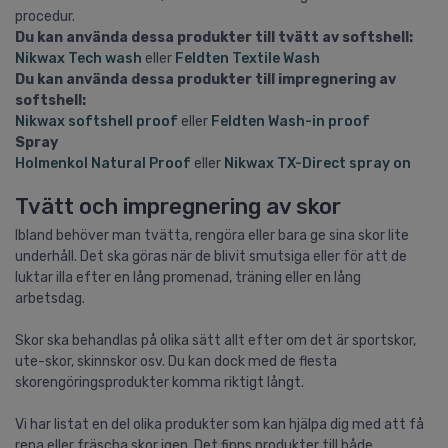
procedur.
Du kan använda dessa produkter till tvätt av softshell:
Nikwax Tech wash
eller
Feldten Textile Wash
Du kan använda dessa produkter till impregnering av
softshell:
Nikwax softshell proof
eller
Feldten Wash-in proof
Spray
Holmenkol Natural Proof
eller
Nikwax TX-Direct spray on
Tvätt och impregnering av skor
Ibland behöver man tvätta, rengöra eller bara ge sina skor lite
underhåll. Det ska göras när de blivit smutsiga eller för att de
luktar illa efter en lång promenad, träning eller en lång
arbetsdag.
Skor ska behandlas på olika sätt allt efter om det är sportskor,
ute-skor, skinnskor osv. Du kan dock med de flesta
skorengöringsprodukter komma riktigt långt.
Vi har listat en del olika produkter som kan hjälpa dig med att få
rena eller fräscha skor igen. Det finns produkter till både