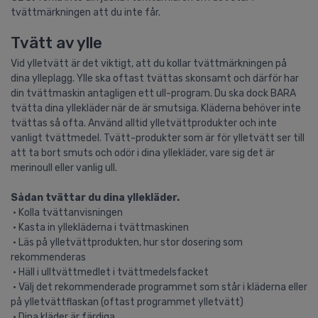
tvättmärkningen att du inte får.
Tvätt av ylle
Vid ylletvätt är det viktigt, att du kollar tvättmärkningen på
dina ylleplagg. Ylle ska oftast tvättas skonsamt och därför har
din tvättmaskin antagligen ett ull-program. Du ska dock BARA
tvätta dina yllekläder när de är smutsiga. Kläderna behöver inte
tvättas så ofta. Använd alltid ylletvättprodukter och inte
vanligt tvättmedel. Tvätt-produkter som är för ylletvätt ser till
att ta bort smuts och odör i dina yllekläder, vare sig det är
merinoull eller vanlig ull.
Sådan tvättar du dina yllekläder.
• Kolla tvättanvisningen
• Kasta in yllekläderna i tvättmaskinen
• Läs på ylletvättprodukten, hur stor dosering som
rekommenderas
• Häll i ulltvättmedlet i tvättmedelsfacket
• Välj det rekommenderade programmet som står i kläderna eller
på ylletvättflaskan (oftast programmet ylletvätt)
• Dina kläder är färdiga