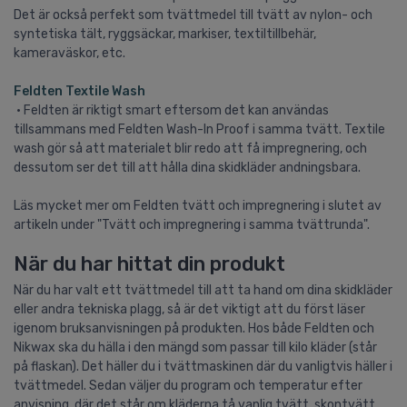
Det är också perfekt som tvättmedel till tvätt av nylon- och
syntetiska tält, ryggsäckar, markiser, textiltillbehär,
kameraväskor, etc.
Feldten Textile Wash
• Feldten är riktigt smart eftersom det kan användas
tillsammans med Feldten Wash-In Proof i samma tvätt. Textile
wash gör så att materialet blir redo att få impregnering, och
dessutom ser det till att hålla dina skidkläder andningsbara.
Läs mycket mer om Feldten tvätt och impregnering i slutet av
artikeln under "Tvätt och impregnering i samma tvättrunda".
När du har hittat din produkt
När du har valt ett tvättmedel till att ta hand om dina skidkläder
eller andra tekniska plagg, så är det viktigt att du först läser
igenom bruksanvisningen på produkten. Hos både Feldten och
Nikwax ska du hälla i den mängd som passar till kilo kläder (står
på flaskan). Det häller du i tvättmaskinen där du vanligtvis häller i
tvättmedel. Sedan väljer du program och temperatur efter
anvisning, där det står om kläderna tå vanlig tvätt, skontvätt,