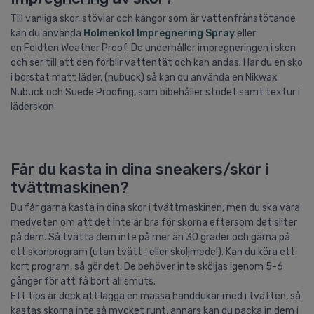
Till vanliga skor, stövlar och kängor som är vattenfrånstötande
kan du använda
Holmenkol Impregnering Spray
eller
en Feldten Weather Proof. De underhåller impregneringen i skon
och ser till att den förblir vattentät och kan andas. Har du en sko
i borstat matt läder, (nubuck) så kan du använda en Nikwax
Nubuck och Suede Proofing, som bibehåller stödet samt textur i
läderskon.
Får du kasta in dina sneakers/skor i
tvättmaskinen?
Du får gärna kasta in dina skor i tvättmaskinen, men du ska vara
medveten om att det inte är bra för skorna eftersom det sliter
på dem. Så tvätta dem inte på mer än 30 grader och gärna på
ett skonprogram (utan tvätt- eller sköljmedel). Kan du köra ett
kort program, så gör det. De behöver inte sköljas igenom 5-6
gånger för att få bort all smuts.
Ett tips är dock att lägga en massa handdukar med i tvätten, så
kastas skorna inte så mycket runt, annars kan du packa in dem i