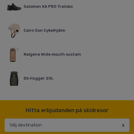
Salomon XA PRO Trailsko
Cairn Eon Cykelhjälm
Nalgene Wide mouth sustain
Db Hugger 20L
Hitta erbjudanden på skidresor