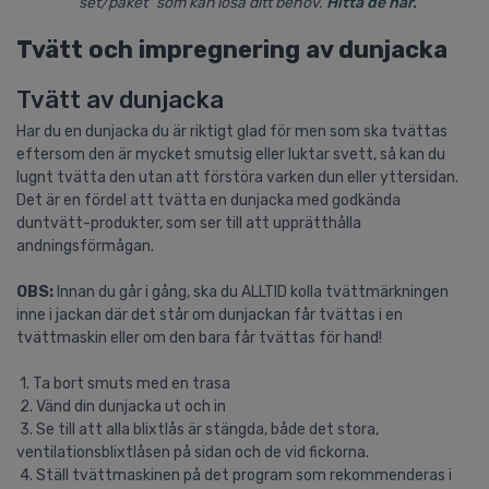
"set/paket" som kan lösa ditt behov.
Hitta de här.
Tvätt och impregnering av dunjacka
Tvätt av dunjacka
Har du en dunjacka du är riktigt glad för men som ska tvättas
eftersom den är mycket smutsig eller luktar svett, så kan du
lugnt tvätta den utan att förstöra varken dun eller yttersidan.
Det är en fördel att tvätta en dunjacka med godkända
duntvätt-produkter, som ser till att upprätthålla
andningsförmågan.
OBS:
Innan du går i gång, ska du ALLTID kolla tvättmärkningen
inne i jackan där det står om dunjackan får tvättas i en
tvättmaskin eller om den bara får tvättas för hand!
1. Ta bort smuts med en trasa
2. Vänd din dunjacka ut och in
3. Se till att alla blixtlås är stängda, både det stora,
ventilationsblixtlåsen på sidan och de vid fickorna.
4. Ställ tvättmaskinen på det program som rekommenderas i