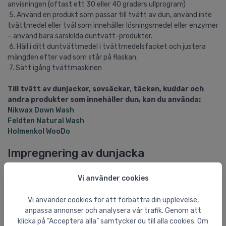
anvisningen (oftast ett 30 eller 40 graders ullprogram)
5. Använd en produkt som passar till tvätt av dun, använd inte
tvättmedel eller tvål som innehåller lösningsmedel eller enzymer
– använd bara särskilda duntvätt-produkter.
6. Häll i ditt duntvättmedel i tvättmedelsfacket och justera
mängden efter vad som står på flaskan.
7. Sätt igång tvättmaskinen
Till tvätt av dunjackor, sovsäckar, täcken, kuddar och
andra produkter som innehåller dun, kan du använda:
Nikwax Down Wash
Feldten Natural Wash
Holmenkol WooDo
Impregnering av dunjacka
Har du en dunjacka som är vattenfrånstötande ska du sköta den
Vi använder cookies
vattentäta impregneringen/DWR, som sitter i plagget (Durable
Water Repellant). Det kan du göra antingen genom spray eller
med wash-in-produkter.
Vi använder cookies för att förbättra din upplevelse,
anpassa annonser och analysera vår trafik. Genom att
Har du just tvättat din dunjacka ska du impregnera din
klicka på ”Acceptera alla” samtycker du till alla cookies. Om