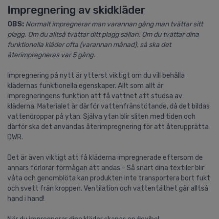
Impregnering av skidkläder
OBS:
Normalt impregnerar man varannan gång man tvättar sitt
plagg. Om du alltså tvättar ditt plagg sällan. Om du tvättar dina
funktionella kläder ofta (varannan månad), så ska det
återimpregneras var 5 gång.
Impregnering på nytt är ytterst viktigt om du vill behålla
klädernas funktionella egenskaper. Allt som allt är
impregneringens funktion att få vattnet att studsa av
kläderna. Materialet är därför vattenfrånstötande, då det bildas
vattendroppar på ytan. Själva ytan blir sliten med tiden och
därför ska det användas återimpregnering för att återupprätta
DWR.
Det är även viktigt att få kläderna impregnerade eftersom de
annars förlorar förmågan att andas - Så snart dina textiler blir
våta och genomblöta kan produkten inte transportera bort fukt
och svett från kroppen. Ventilation och vattentäthet går alltså
hand i hand!