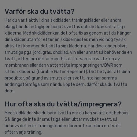
Varför ska du tvätta?
Har du varit aktiv i dina skidkläder, träningskläder eller andra
plagg har du antagligen börjat svettas och det kan sätta sig i
kläderna. Med skidkläder kan det ofta fixas genom att du hänger
dina kläder utanför efter en skidsemester, men vid hög fysisk
aktivitet kommer det sätta sig i kläderna. Har dina kläder blivit
smutsiga pga. jord, gräs, choklad, vin eller annat så behöver de en
tvätt, eftersom det är med till att försämra kvaliteten av
membranen eller den vattentäta impregneringen/DWR som
sitter i kläderna (Durable Water Repellant). Det betyder att dina
produkter, på grund av smuts eller svett, inte har samma
andningsförmåga som när du köpte dem, därför ska du tvätta
dem.
Hur ofta ska du tvätta/impregnera?
Med skidkläder ska du bara tvätta när du kan se att det behövs.
Så länge de inte är smutsiga eller luktar mycket svett, så
behövs det inte. Träningskläder däremot kan klara en tvätt
efter varje träning.