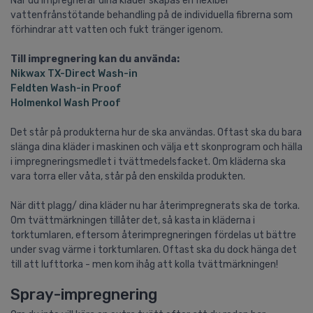
När du impregnerar dina kläder skapas en flexibel
vattenfrånstötande behandling på de individuella fibrerna som
förhindrar att vatten och fukt tränger igenom.
Till impregnering kan du använda:
Nikwax TX-Direct Wash-in
Feldten Wash-in Proof
Holmenkol Wash Proof
Det står på produkterna hur de ska användas. Oftast ska du bara
slänga dina kläder i maskinen och välja ett skonprogram och hälla
i impregneringsmedlet i tvättmedelsfacket. Om kläderna ska
vara torra eller våta, står på den enskilda produkten.
När ditt plagg/ dina kläder nu har återimpregnerats ska de torka.
Om tvättmärkningen tillåter det, så kasta in kläderna i
torktumlaren, eftersom återimpregneringen fördelas ut bättre
under svag värme i torktumlaren. Oftast ska du dock hänga det
till att lufttorka - men kom ihåg att kolla tvättmärkningen!
Spray-impregnering