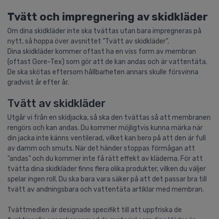
Tvätt och impregnering av skidkläder
Om dina skidkläder inte ska tvättas utan bara impregneras på
nytt, så hoppa över avsnittet ”Tvätt av skidkläder”.
Dina skidkläder kommer oftast ha en viss form av membran
(oftast Gore-Tex) som gör att de kan andas och är vattentäta.
De ska skötas eftersom hållbarheten annars skulle försvinna
gradvist år efter år.
Tvätt av skidkläder
Utgår vi från en skidjacka, så ska den tvättas så att membranen
rengörs och kan andas. Du kommer möjligtvis kunna märka när
din jacka inte känns ventilerad, vilket kan bero på att den är full
av damm och smuts. När det händer stoppas förmågan att
”andas” och du kommer inte få rätt effekt av kläderna. För att
tvätta dina skidkläder finns flera olika produkter, vilken du väljer
spelar ingen roll. Du ska bara vara säker på att det passar bra till
tvätt av andningsbara och vattentäta artiklar med membran.
Tvättmedlen är designade specifikt till att uppfriska de