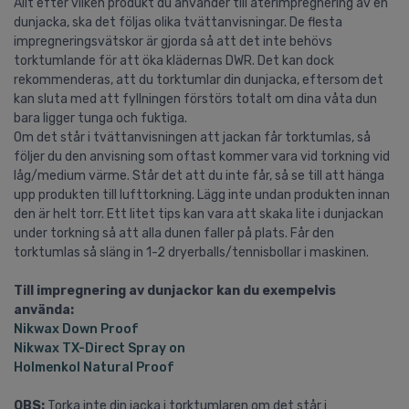
Allt efter vilken produkt du använder till återimpregnering av en
dunjacka, ska det följas olika tvättanvisningar. De flesta
impregneringsvätskor är gjorda så att det inte behövs
torktumlande för att öka klädernas DWR. Det kan dock
rekommenderas, att du torktumlar din dunjacka, eftersom det
kan sluta med att fyllningen förstörs totalt om dina våta dun
bara ligger tunga och fuktiga.
Om det står i tvättanvisningen att jackan får torktumlas, så
följer du den anvisning som oftast kommer vara vid torkning vid
låg/medium värme. Står det att du inte får, så se till att hänga
upp produkten till lufttorkning. Lägg inte undan produkten innan
den är helt torr. Ett litet tips kan vara att skaka lite i dunjackan
under torkning så att alla dunen faller på plats. Får den
torktumlas så släng in 1-2 dryerballs/tennisbollar i maskinen.
Till impregnering av dunjackor kan du exempelvis
använda:
Nikwax Down Proof
Nikwax TX-Direct Spray on
Holmenkol Natural Proof
OBS:
Torka inte din jacka i torktumlaren om det står i