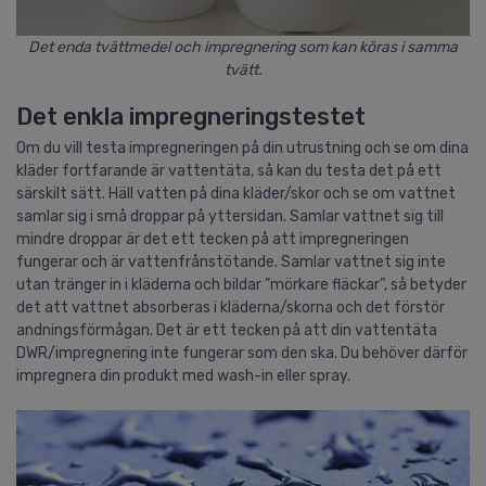
Det enda tvättmedel och impregnering som kan köras i samma
tvätt.
Det enkla impregneringstestet
Om du vill testa impregneringen på din utrustning och se om dina
kläder fortfarande är vattentäta, så kan du testa det på ett
särskilt sätt. Häll vatten på dina kläder/skor och se om vattnet
samlar sig i små droppar på yttersidan. Samlar vattnet sig till
mindre droppar är det ett tecken på att impregneringen
fungerar och är vattenfrånstötande. Samlar vattnet sig inte
utan tränger in i kläderna och bildar ”mörkare fläckar”, så betyder
det att vattnet absorberas i kläderna/skorna och det förstör
andningsförmågan. Det är ett tecken på att din vattentäta
DWR/impregnering inte fungerar som den ska. Du behöver därför
impregnera din produkt med wash-in eller spray.