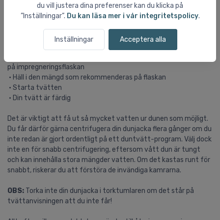
dunjacka på samma sätt som en skidjacka:
du vill justera dina preferenser kan du klicka på
• (Har du inte tvättat din dunjacka innan så se till att ta bort
”Inställningar”.
Du kan läsa mer i vår integritetspolicy
.
tvättmedelsrester från tvättmedelsfacket, som sitter kvar
sedan tidigare tvättar)
Inställningar
Acceptera alla
• Kasta in din dunjacka i tvättmaskinen
• Välj det rekommenderade programmet som står i jackan och
på impregneringsflaskan
• Häll i den mängd som rekommenderas på flaskan
• Starta tvätten
• Din tvätt är färdig
Det är viktigt att få ut så mycket vatten ur dunen som möjligt.
Du får därför gärna centrifugera din dunjacka flera gånger om du
inte redan är gjort ordentligt på ett duntvätt-program. Välj dock
inte en för snabb centrifugering, eftersom vått dun är tungt
och kan innehålla stora mängder vatten. Om det kastas runt för
snabbt, riskerar du att förstöra de invändiga kamrarna.
OBS:
Torka inte din dunjacka i torktumlaren om det står på
tvättanvisningen att du inte får!