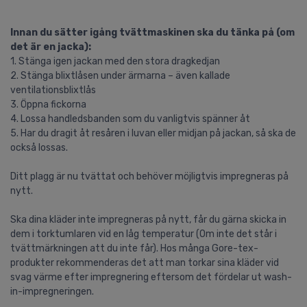
Innan du sätter igång tvättmaskinen ska du tänka på (om
det är en jacka):
1. Stänga igen jackan med den stora dragkedjan
2. Stänga blixtlåsen under ärmarna – även kallade
ventilationsblixtlås
3. Öppna fickorna
4. Lossa handledsbanden som du vanligtvis spänner åt
5. Har du dragit åt resåren i luvan eller midjan på jackan, så ska de
också lossas.
Ditt plagg är nu tvättat och behöver möjligtvis impregneras på
nytt.
Ska dina kläder inte impregneras på nytt, får du gärna skicka in
dem i torktumlaren vid en låg temperatur (Om inte det står i
tvättmärkningen att du inte får). Hos många Gore-tex-
produkter rekommenderas det att man torkar sina kläder vid
svag värme efter impregnering eftersom det fördelar ut wash-
in-impregneringen.