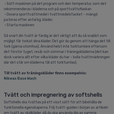
• Sätt maskinen på det program och den temperatur, som det
rekommenderas i kläderna och på sporttvättsflaskan
• Dosera sporttvättmedel i tvättmedelsfacket – mängd
justeras efter antal kg. kläder.
• Starta maskinen
Så snart din tvätt är färdig är det viktigt att du så snabbt som
möjligt får torkat dina kläder. Det gör du genom att hänga det till
tork (gärna utomhus). Använd helst inte torktumlare eftersom
det förstör tyget, resår och sömmar i träningskläderna (det kan
dock variera allt efter vilka kläder du har – kolla tvättmärkningen
där det står om kläderna tål att torktumlas).
Till tvätt av träningskläder finns exempelvis:
Nikwax Base Wash
Tvätt och impregnering av softshells
Softshells ska tvättas på ett visst sätt för att bibehålla de
funktionella egenskaperna. Följ tvätt-guiden i början av artikeln
om tvätt av skidkläder, då du ska använda dig av samma