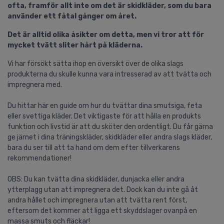
ofta, framför allt inte om det är skidkläder, som du bara
använder ett fåtal gånger om året.
Det är alltid olika åsikter om detta, men vi tror att för
mycket tvätt sliter hårt på kläderna.
Vi har försökt sätta ihop en översikt över de olika slags
produkterna du skulle kunna vara intresserad av att tvätta och
impregnera med.
Du hittar här en guide om hur du tvättar dina smutsiga, feta
eller svettiga kläder. Det viktigaste för att hålla en produkts
funktion och livstid är att du sköter den ordentligt. Du får gärna
ge järnet i dina träningskläder, skidkläder eller andra slags kläder,
bara du ser till att ta hand om dem efter tillverkarens
rekommendationer!
OBS: Du kan tvätta dina skidkläder, dunjacka eller andra
ytterplagg utan att impregnera det. Dock kan du inte gå åt
andra hållet och impregnera utan att tvätta rent först,
eftersom det kommer att ligga ett skyddslager ovanpå en
massa smuts och fläckar!