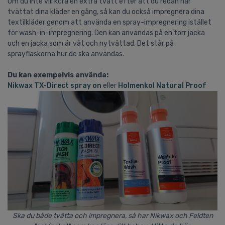
Om du inte vill köra en extra tvätt efter att du redan har
tvättat dina kläder en gång, så kan du också impregnera dina
textilkläder genom att använda en spray-impregnering istället
för wash-in-impregnering. Den kan användas på en torr jacka
och en jacka som är våt och nytvättad. Det står på
sprayflaskorna hur de ska användas.
Du kan exempelvis använda:
Nikwax TX-Direct spray on
eller
Holmenkol Natural Proof
Ska du både tvätta och impregnera, så har Nikwax och Feldten