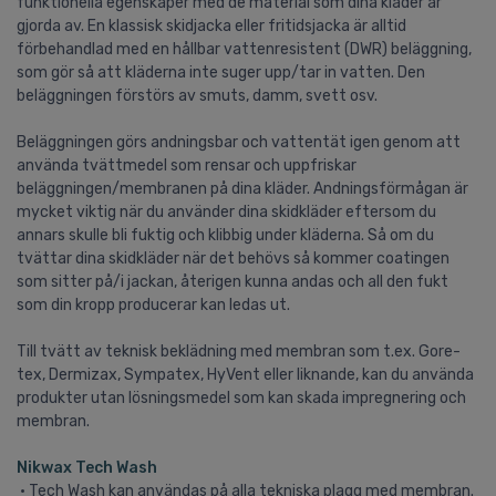
funktionella egenskaper med de material som dina kläder är
gjorda av. En klassisk skidjacka eller fritidsjacka är alltid
förbehandlad med en hållbar vattenresistent (DWR) beläggning,
som gör så att kläderna inte suger upp/tar in vatten. Den
beläggningen förstörs av smuts, damm, svett osv.
Beläggningen görs andningsbar och vattentät igen genom att
använda tvättmedel som rensar och uppfriskar
beläggningen/membranen på dina kläder. Andningsförmågan är
mycket viktig när du använder dina skidkläder eftersom du
annars skulle bli fuktig och klibbig under kläderna. Så om du
tvättar dina skidkläder när det behövs så kommer coatingen
som sitter på/i jackan, återigen kunna andas och all den fukt
som din kropp producerar kan ledas ut.
Till tvätt av teknisk beklädning med membran som t.ex. Gore-
tex, Dermizax, Sympatex, HyVent eller liknande, kan du använda
produkter utan lösningsmedel som kan skada impregnering och
membran.
Nikwax Tech Wash
• Tech Wash kan användas på alla tekniska plagg med membran.