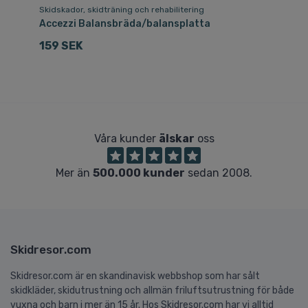
Skidskador, skidträning och rehabilitering
Mö
Accezzi Balansbräda/balansplatta
Ka
159 SEK
5
Våra kunder
älskar
oss
Mer än
500.000 kunder
sedan 2008.
Skidresor.com
Skidresor.com är en skandinavisk webbshop som har sålt
skidkläder, skidutrustning och allmän friluftsutrustning för både
vuxna och barn i mer än 15 år. Hos Skidresor.com har vi alltid