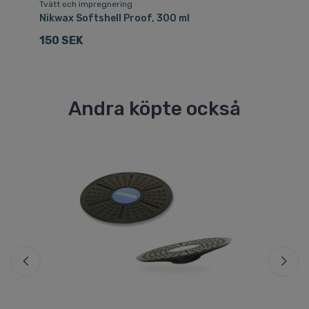
Tvätt och impregnering
Tv
Nikwax Softshell Proof, 300 ml
Ni
150 SEK
5
Andra köpte också