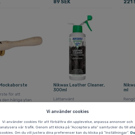
K
89 SEK
221 
 Mockaborste
Nikwax Leather Cleaner,
Nikwa
300ml
ml
ste för att
Lättanvänt
Rengö
a den håriga ytan
rengöringsmedel för kläder
sandal
age eller
och utrustning i läder
Ger en
Vi använder cookies
ring.
Vi använder cookies för att förbättra din upplevelse, anpassa annonser och
analysera vår trafik. Genom att klicka på ”Acceptera alla” samtycker du till all
cookies. Om du vill justera dina preferenser kan du klicka på ”Inställningar”.
D