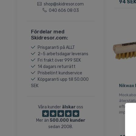
94 SE
shop@skidresor.com
040 606 08 03
Fördelar med
Skidresor.com:
Prisgaranti på ALLT
2–5 arbetsdagar leverans
Fri frakt över 999 SEK
14 dagars returrätt
Prisbelönt kundservice
Köpgaranti upp till 50.000
SEK
Nikwax
Mockabor
återställ
efter slit
Våra kunder
älskar
oss
impregne
Mer än
500.000 kunder
sedan 2008.