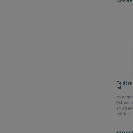
129 SE
Feldten
ml
Impregne
Extremt 
smutsavv
tvättar