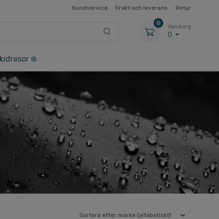
Kundservice
Frakt och leverans
Retur
0
Varukorg
0
kidresor ❄️