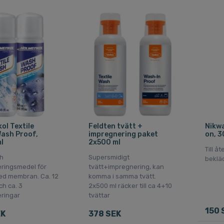
ol Textile
Feldten tvätt +
Nikwa
ash Proof,
impregnering paket
on, 3
l
2x500 ml
Till å
ch
Supersmidigt
beklä
ringsmedel för
tvätt+impregnering, kan
ed membran. Ca. 12
komma i samma tvätt.
ch ca. 3
2x500 ml räcker till ca 4+10
ringar
tvättar
150 
EK
378 SEK