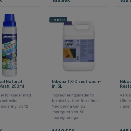
K
163 SEK
106 
Fri frakt
ol Natural
Nikwax TX-Direct wash-
Nikw
 Wash, 250ml
in, 5L
Resto
el för kläder med
Impregneringsmedel till
Vårda
och/eller
tekniskt vattentäta kläder.
kläde
 isolering. Ca 12
Med denna kan du
i läder
impregnera ca. 50
impregneringar