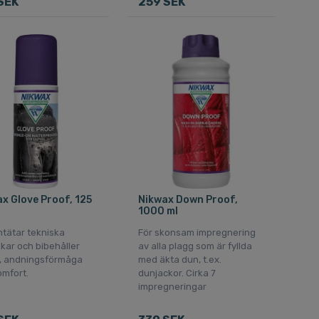
SEK
259 SEK
x Glove Proof, 125
Nikwax Down Proof,
1000 ml
ntätar tekniska
För skonsam impregnering
kar och bibehåller
av alla plagg som är fyllda
, andningsförmåga
med äkta dun, t.ex.
omfort.
dunjackor. Cirka 7
impregneringar