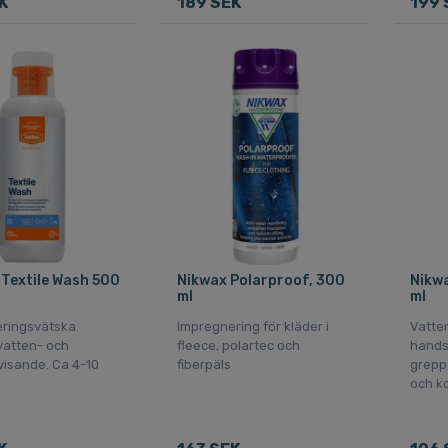
K
189 SEK
199 
 Textile Wash 500
Nikwax Polarproof, 300
Nikwa
ml
ml
ringsvätska.
Impregnering för kläder i
Vatte
vatten- och
fleece, polartec och
hands
isande. Ca 4-10
fiberpäls
grepp
och k