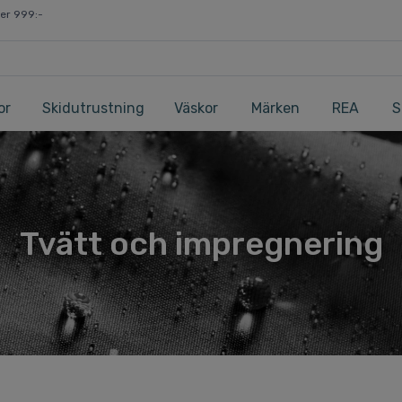
ver 999:-
or
Skidutrustning
Väskor
Märken
REA
S
Tvätt och impregnering