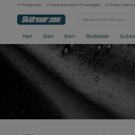
Prisgaranti
Leverans inom 2-5 vardagar
Gratis frakt ö
Herr
Dam
Barn
Skidkläder
Outdo