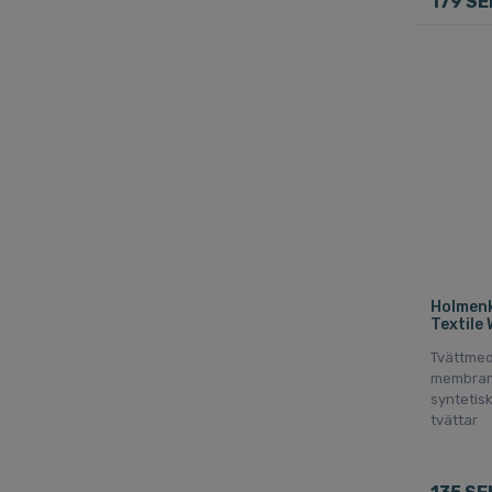
179 SE
Holmenk
Textile
Tvättmed
membran 
syntetisk
tvättar