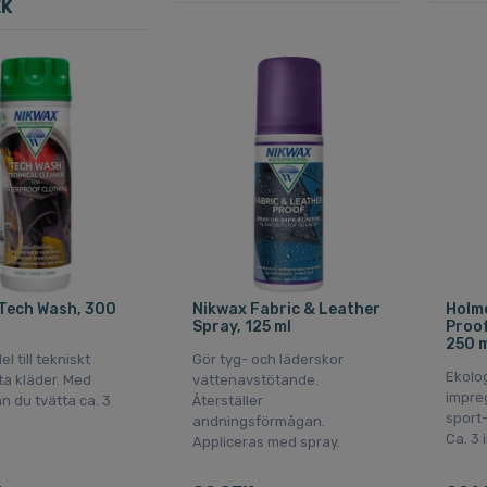
EK
Tech Wash, 300
Nikwax Fabric & Leather
Holm
Spray, 125 ml
Proof
250 m
l till tekniskt
Gör tyg- och läderskor
Ekolog
ta kläder. Med
vattenavstötande.
impre
n du tvätta ca. 3
Återställer
sport-
andningsförmågan.
Ca. 3
Appliceras med spray.