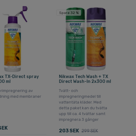
Spara 32 %
x TX-Direct spray
Nikwax Tech Wash + TX
00 ml
Direct Wash-In 2x300 ml
terimpregnering av
Tvätt- och
dning med membraner
impregneringmedel till
vattentäta kläder. Med
detta paket kan du tvätta
upp till ca. 4 tvättar samt
impregnera 3 gånger
SEK
203 SEK
299 SEK