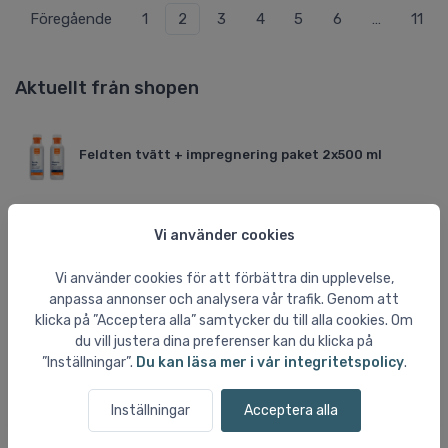
Föregående
1
2
3
4
5
6
…
11
Aktuellt från shopen
Feldten tvätt + impregnering paket 2x500 ml
Vi använder cookies
Salomon XA PRO Trailsko
Vi använder cookies för att förbättra din upplevelse,
anpassa annonser och analysera vår trafik. Genom att
Cairn Eon Cykelhjälm
klicka på ”Acceptera alla” samtycker du till alla cookies. Om
du vill justera dina preferenser kan du klicka på
”Inställningar”.
Du kan läsa mer i vår integritetspolicy
.
Nalgene Wide mouth sustain
Inställningar
Acceptera alla