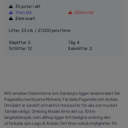
35 pister i allt
11 km blå
22 km röd
2 km svart
Lifter: 23 stk. / 27.000 pers/time
Släpliftar: 5
Tåg: 4
Sittliftar: 12
Kabinliftar: 2
Mitt emellan Dolomiterne och Gardasjön ligger skidområdet Die
Paganella med byarna Molveno, Fai della Paganella och Andalo.
Området är särskilt attraktivt med pister för alla och mycket
familjevänligt. Omkring Andalo finns det ca. 10 km
längdskidsspår, som allihop ligger fint belägna omkring den
uttorkade sjön Lago di Andalo. Det finns också möjligheter för