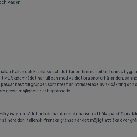
och väder
llan Italien och Frankrike och det tar en timme i bil till Torinos flygpl
ivt. Skidområdet har till och med väldigt bra snöförhållanden, så snön
 passar bäst till grupper, som mest är intresserade av skidåkning och 
om dessa möjligheter är begränsade.
av Milky Way-området och du har därmed chansen att åka på 400 pistki
 så nära den italiensk-franska gränsen är det möjligt att åka över grän