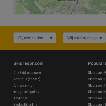
Skidresor.com
Populära
Om Skidresor.com
Skidresor i 
About us (english)
Skidresor i 
Annonsering
Skidresor i I
Integritetspolicy
Skidresor i 
Tävlingar
Skidresor i
Skidbutik online
Skidresor i 