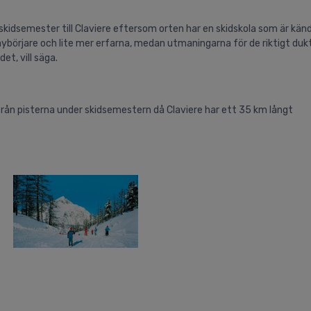
 skidsemester till Claviere eftersom orten har en skidskola som är känd
nybörjare och lite mer erfarna, medan utmaningarna för de riktigt dukt
et, vill säga.
s från pisterna under skidsemestern då Claviere har ett 35 km långt