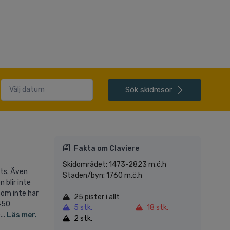
Sök
skidresor
Fakta om Claviere
Skidområdet: 1473-2823 m.ö.h
ats. Även
Staden/byn: 1760 m.ö.h
 blir inte
som inte har
25 pister i allt
 450
5 stk.
18 stk.
..
Läs mer.
2 stk.