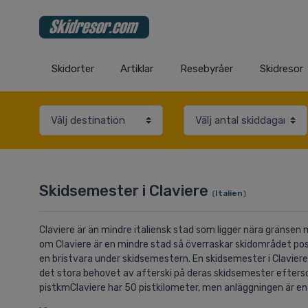
Skidorter
Artiklar
Resebyråer
Skidresor
Skidsemester i Claviere
(
Italien
)
Claviere är än mindre italiensk stad som ligger nära gränsen me
om Claviere är en mindre stad så överraskar skidområdet posit
en bristvara under skidsemestern. En skidsemester i Claviere
det stora behovet av afterski på deras skidsemester efters
pistkmClaviere har 50 pistkilometer, men anläggningen är e