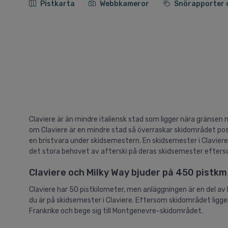
Pistkarta
Webbkameror
Snörapporter 
Claviere är än mindre italiensk stad som ligger nära gränsen me
om Claviere är en mindre stad så överraskar skidområdet posit
en bristvara under skidsemestern. En skidsemester i Claviere
det stora behovet av afterski på deras skidsemester efters
Claviere och Milky Way bjuder på 450 pistkm
Claviere har 50 pistkilometer, men anläggningen är en del 
du är på skidsemester i Claviere. Eftersom skidområdet ligger
Frankrike och bege sig till Montgenevre-skidområdet.