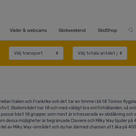
Väder & webcams
Skidweekend
SkidShop
llan Italien och Frankrike och det tar en timme i bil till Torinos flygpl
ivt. Skidområdet har till och med väldigt bra snöförhållanden, så snön
 passar bäst till grupper, som mest är intresserade av skidåkning och 
om dessa möjligheter är begränsade.Claviere och Milky Way bjuder på
n del av Milky Way-området och du har därmed chansen att åka på 400.