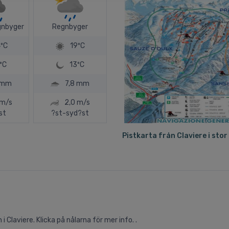
gnbyger
Regnbyger
ºC
19ºC
ºC
13ºC
 mm
7,8 mm
 m/s
2,0 m/s
st
?st-syd?st
Pistkarta från Claviere i stor
 Claviere. Klicka på nålarna för mer info. .