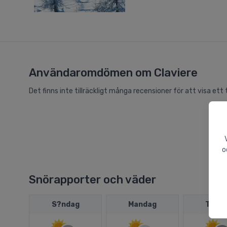
Användaromdömen om Claviere
Det finns inte tillräckligt många recensioner för att visa ett ti
o
Snörapporter och väder
S?ndag
Mandag
Tirsd