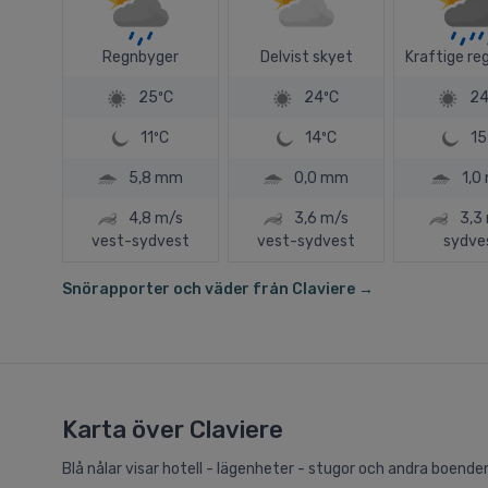
Regnbyger
Delvist skyet
Kraftige re
25ºC
24ºC
24
11ºC
14ºC
15
5,8 mm
0,0 mm
1,0
4,8 m/s
3,6 m/s
3,3
vest-sydvest
vest-sydvest
sydve
Snörapporter och väder från Claviere →
Karta över Claviere
Blå nålar visar hotell - lägenheter - stugor och andra boenden i