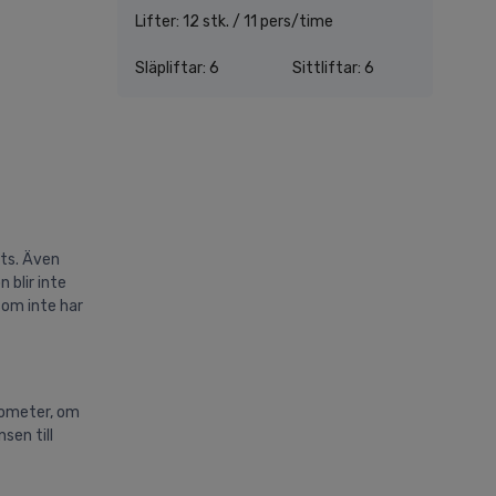
Lifter: 12 stk. / 11 pers/time
Släpliftar: 6
Sittliftar: 6
ats. Även
 blir inte
som inte har
lometer, om
sen till