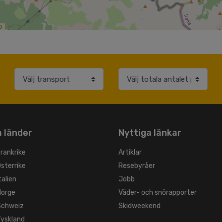
 länder
Nyttiga länkar
Frankrike
Artiklar
Österrike
Resebyråer
talien
Jobb
Norge
Väder- och snörapporter
 Schweiz
Skidweekend
Tyskland