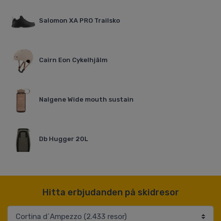
Salomon XA PRO Trailsko
Cairn Eon Cykelhjälm
Nalgene Wide mouth sustain
Db Hugger 20L
Hitta erbjudanden på skidresor