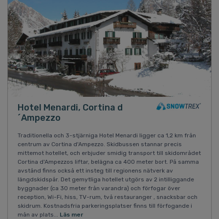
Hotel Menardi, Cortina d
´Ampezzo
Traditionella och 3-stjärniga Hotel Menardi ligger ca 1,2 km från
centrum av Cortina d'Ampezzo. Skidbussen stannar precis
mittemot hotellet, och erbjuder smidig transport till skidområdet
Cortina d'Ampezzos liftar, belägna ca 400 meter bort. På samma
avstånd finns också ett insteg till regionens nätverk av
längdskidspår. Det gemytliga hotellet utgörs av 2 intilliggande
byggnader (ca 30 meter från varandra) och förfogar över
reception, Wi-Fi, hiss, TV-rum, två restauranger , snacksbar och
skidrum. Kostnadsfria parkeringsplatser finns till förfogande i
mån av plats...
Läs mer