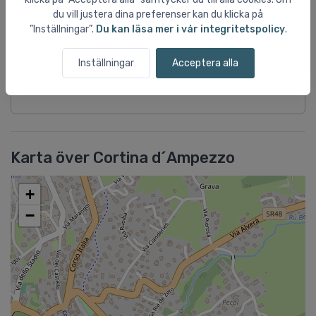
skidområdet Tofana. Skidbussen stannar bara ca 90 meter bort,
du vill justera dina preferenser kan du klicka på
och tar dig bekvämt till de omkringliggande skidområdena,
”Inställningar”.
Du kan läsa mer i vår integritetspolicy
.
däribland Faloria-Cristallo (ca 1 km). Det gemytliga hotellet
förfogar över reception, hiss, Wi-Fi, två restauranger, bar, TV-
rum, skidrum med pjäxtorkar samt parkeringsplatser (i mån av
Inställningar
Acceptera alla
plats). Wellnessområdet med bastu, ångbad, kneippbassäng,
upplevelseduschar, tehörna och vilorum kan användas...
Läs mer
Karta över Cortina d´Ampezzo
+
−