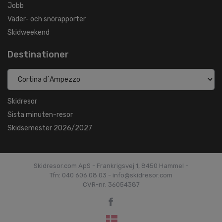
Jobb
Väder- och snörapporter
Skidweekend
Destinationer
Skidresor
Sista minuten-resor
Skidsemester 2026/2027
Skidresor.com ApS - Frankrigsvej 1, 8450 Hammel -
Tfn: 040 606 08 03 - info@skidresor.com
CVR-nr: 36054387