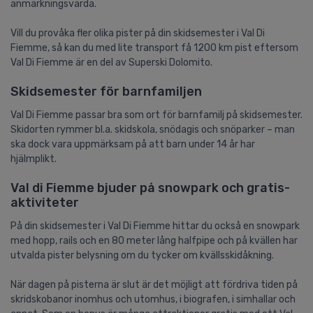
anmärkningsvärda.
Vill du provåka fler olika pister på din skidsemester i Val Di
Fiemme, så kan du med lite transport få 1200 km pist eftersom
Val Di Fiemme är en del av Superski Dolomito.
Skidsemester för barnfamiljen
Val Di Fiemme passar bra som ort för barnfamilj på skidsemester.
Skidorten rymmer bl.a. skidskola, snödagis och snöparker – man
ska dock vara uppmärksam på att barn under 14 år har
hjälmplikt.
Val di Fiemme bjuder på snowpark och gratis-
aktiviteter
På din skidsemester i Val Di Fiemme hittar du också en snowpark
med hopp, rails och en 80 meter lång halfpipe och på kvällen har
utvalda pister belysning om du tycker om kvällsskidåkning.
När dagen på pisterna är slut är det möjligt att fördriva tiden på
skridskobanor inomhus och utomhus, i biografen, i simhallar och