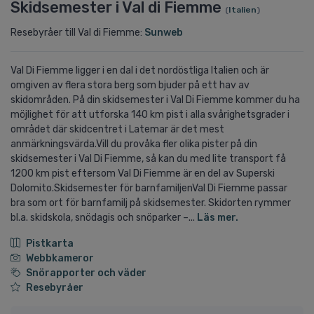
Skidsemester i Val di Fiemme
(
Italien
)
Resebyråer till Val di Fiemme:
Sunweb
Val Di Fiemme ligger i en dal i det nordöstliga Italien och är
omgiven av flera stora berg som bjuder på ett hav av
skidområden. På din skidsemester i Val Di Fiemme kommer du ha
möjlighet för att utforska 140 km pist i alla svårighetsgrader i
området där skidcentret i Latemar är det mest
anmärkningsvärda.Vill du provåka fler olika pister på din
skidsemester i Val Di Fiemme, så kan du med lite transport få
1200 km pist eftersom Val Di Fiemme är en del av Superski
Dolomito.Skidsemester för barnfamiljenVal Di Fiemme passar
bra som ort för barnfamilj på skidsemester. Skidorten rymmer
bl.a. skidskola, snödagis och snöparker –...
Läs mer.
Pistkarta
Webbkameror
Snörapporter och väder
Resebyråer