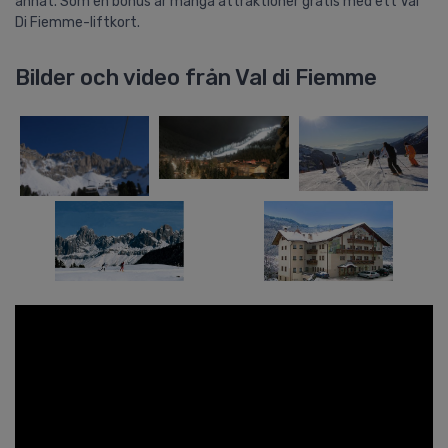
annat. Som en bonus är många attraktioner gratis med ett Val
Di Fiemme-liftkort.
Bilder och video från Val di Fiemme