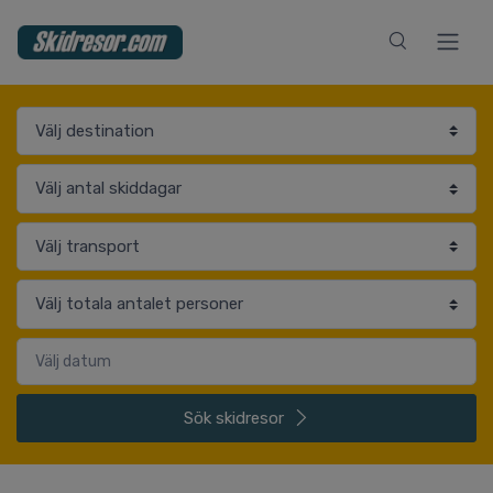
Sök
skidresor