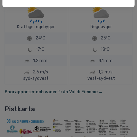
Kraftige regnbyger
Regnbyger
24ºC
25ºC
17ºC
18ºC
1,2 mm
4,1 mm
2,6 m/s
1,2 m/s
syd-sydvest
vest-sydvest
Snörapporter och väder från Val di Fiemme →
Pistkarta