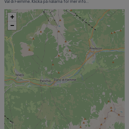
Val di Fiemme. Klicka på nålarna för mer info. .
+
−