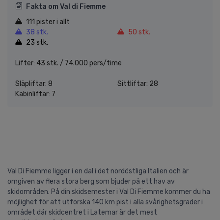
Fakta om Val di Fiemme
111 pister i allt
38 stk.
50 stk.
23 stk.
Lifter: 43 stk. / 74.000 pers/time
Släpliftar: 8
Sittliftar: 28
Kabinliftar: 7
Val Di Fiemme ligger i en dal i det nordöstliga Italien och är
omgiven av flera stora berg som bjuder på ett hav av
skidområden. På din skidsemester i Val Di Fiemme kommer du ha
möjlighet för att utforska 140 km pist i alla svårighetsgrader i
området där skidcentret i Latemar är det mest