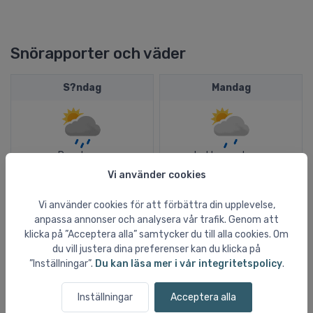
Snörapporter och väder
S?ndag
Mandag
Regnbyger
Lette regnbyger
Vi använder cookies
25ºC
24ºC
Vi använder cookies för att förbättra din upplevelse,
16ºC
15ºC
anpassa annonser och analysera vår trafik. Genom att
4,7 mm
0,2 mm
klicka på ”Acceptera alla” samtycker du till alla cookies. Om
du vill justera dina preferenser kan du klicka på
1,8 m/s
1,6 m/s
”Inställningar”.
Du kan läsa mer i vår integritetspolicy
.
sydvest
syd?st
Inställningar
Acceptera alla
Tirsdag
Onsdag