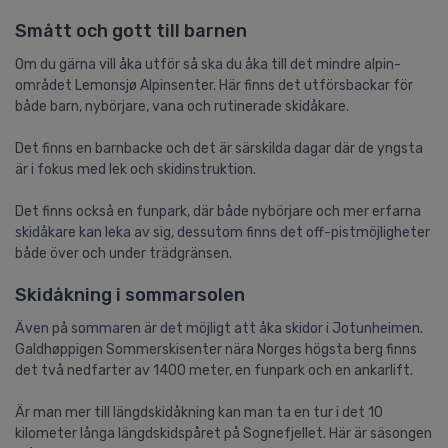
Smått och gott till barnen
Om du gärna vill åka utför så ska du åka till det mindre alpin-
området Lemonsjø Alpinsenter. Här finns det utförsbackar för
både barn, nybörjare, vana och rutinerade skidåkare.
Det finns en barnbacke och det är särskilda dagar där de yngsta
är i fokus med lek och skidinstruktion.
Det finns också en funpark, där både nybörjare och mer erfarna
skidåkare kan leka av sig, dessutom finns det off-pistmöjligheter
både över och under trädgränsen.
Skidåkning i sommarsolen
Även på sommaren är det möjligt att åka skidor i Jotunheimen.
Galdhøppigen Sommerskisenter nära Norges högsta berg finns
det två nedfarter av 1400 meter, en funpark och en ankarlift.
Är man mer till längdskidåkning kan man ta en tur i det 10
kilometer långa längdskidspåret på Sognefjellet. Här är säsongen