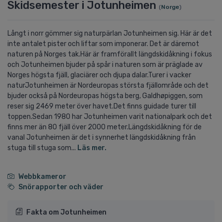
Skidsemester i Jotunheimen
(
Norge
)
Långt i norr gömmer sig naturpärlan Jotunheimen sig. Här är det
inte antalet pister och liftar som imponerar. Det är däremot
naturen på Norges tak.Här är framförallt längdskidåkning i fokus
och Jotunheimen bjuder på spår i naturen som är präglade av
Norges högsta fjäll, glaciärer och djupa dalar.Turer i vacker
naturJotunheimen är Nordeuropas största fjällområde och det
bjuder också på Nordeuropas högsta berg, Galdhøpiggen, som
reser sig 2469 meter över havet.Det finns guidade turer till
toppen.Sedan 1980 har Jotunheimen varit nationalpark och det
finns mer än 80 fjäll över 2000 meter.Längdskidåkning för de
vanaI Jotunheimen är det i synnerhet längdskidåkning från
stuga till stuga som...
Läs mer.
Webbkameror
Snörapporter och väder
Fakta om Jotunheimen