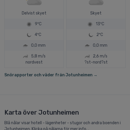
Delvist skyet
Skyet
9ºC
13ºC
4ºC
2ºC
0,0 mm
0,0 mm
5,8 m/s
2,6 m/s
nordvest
?st-nord?st
Snörapporter och väder från Jotunheimen →
Karta över Jotunheimen
Blå nålar visar hotell - lägenheter - stugor och andra boenden i
Jotunheimen. Klicka på nålarna för mer info. .