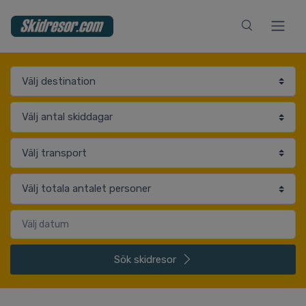
Sök
skidresor