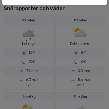
Snörapporter och väder
S?ndag
Mandag
Let regn
Delvist skyet
10ºC
8ºC
13ºC
4ºC
7,7 mm
0,0 mm
6,3 m/s
5,6 m/s
syd
vest
Tirsdag
Onsdag