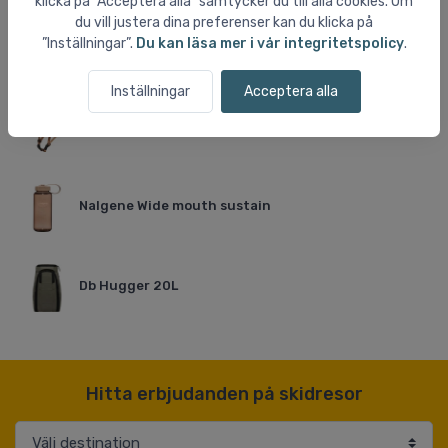
klicka på ”Acceptera alla” samtycker du till alla cookies. Om
du vill justera dina preferenser kan du klicka på
”Inställningar”.
Du kan läsa mer i vår integritetspolicy
.
Salomon XA PRO Trailsko
Inställningar
Acceptera alla
Cairn Eon Cykelhjälm
Nalgene Wide mouth sustain
Db Hugger 20L
Hitta erbjudanden på skidresor