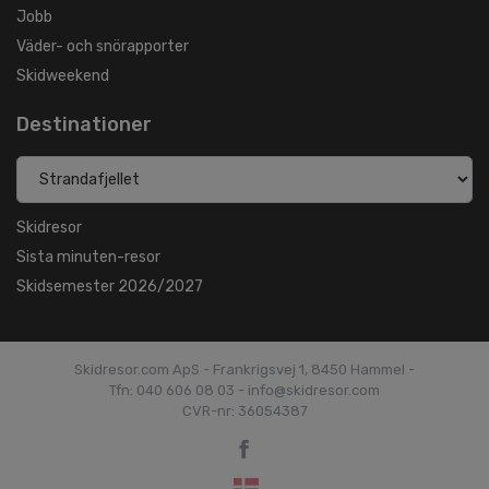
Jobb
Väder- och snörapporter
Skidweekend
Destinationer
Skidresor
Sista minuten-resor
Skidsemester 2026/2027
Skidresor.com ApS - Frankrigsvej 1, 8450 Hammel -
Tfn: 040 606 08 03 - info@skidresor.com
CVR-nr: 36054387