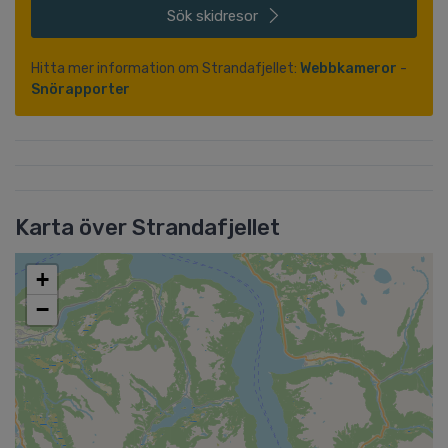
Sök
skidresor
Hitta mer information om Strandafjellet:
Webbkameror
-
Snörapporter
Karta över Strandafjellet
+
−