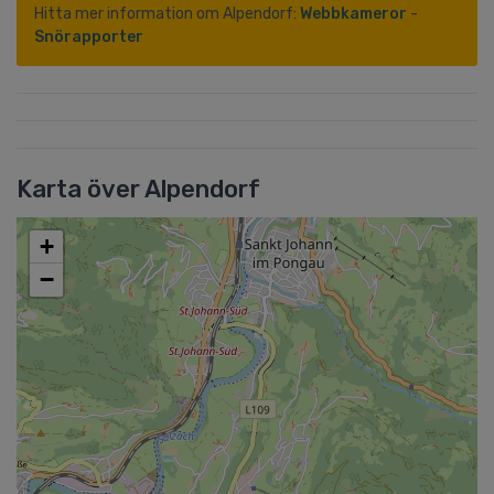
Hitta mer information om Alpendorf:
Webbkameror
-
Snörapporter
Karta över Alpendorf
+
−