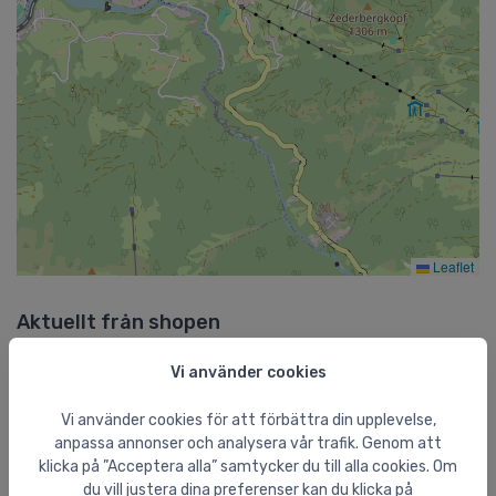
Leaflet
Aktuellt från shopen
Vi använder cookies
Feldten tvätt + impregnering paket 2x500 ml
Vi använder cookies för att förbättra din upplevelse,
anpassa annonser och analysera vår trafik. Genom att
klicka på ”Acceptera alla” samtycker du till alla cookies. Om
Salomon XA PRO Trailsko
du vill justera dina preferenser kan du klicka på