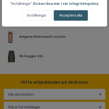
”Inställningar”.
Du kan läsa mer i vår integritetspolicy
.
Inställningar
Acceptera alla
Cairn Eon Cykelhjälm
Nalgene Wide mouth sustain
Db Hugger 20L
Hitta erbjudanden på skidresor