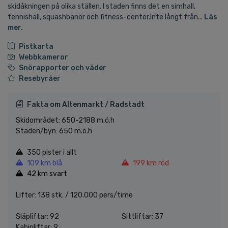
skidåkningen på olika ställen. I staden finns det en simhall,
tennishall, squashbanor och fitness-center.Inte långt från...
Läs
mer.
Pistkarta
Webbkameror
Snörapporter och väder
Resebyråer
Fakta om Altenmarkt / Radstadt
Skidområdet: 650-2188 m.ö.h
Staden/byn: 650 m.ö.h
350 pister i allt
109 km blå
199 km röd
42 km svart
Lifter: 138 stk. / 120.000 pers/time
Släpliftar: 92
Sittliftar: 37
Kabinliftar: 9