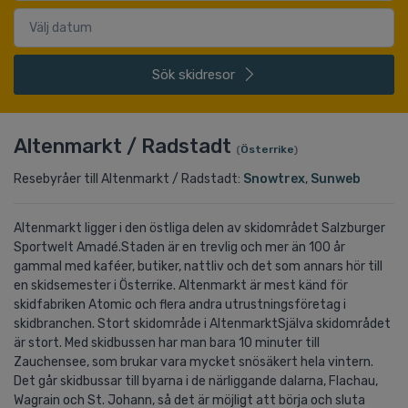
Sök
skidresor
Altenmarkt / Radstadt
(
Österrike
)
Resebyråer till Altenmarkt / Radstadt:
Snowtrex
,
Sunweb
Altenmarkt ligger i den östliga delen av skidområdet Salzburger
Sportwelt Amadé.Staden är en trevlig och mer än 100 år
gammal med kaféer, butiker, nattliv och det som annars hör till
en skidsemester i Österrike. Altenmarkt är mest känd för
skidfabriken Atomic och flera andra utrustningsföretag i
skidbranchen. Stort skidområde i AltenmarktSjälva skidområdet
är stort. Med skidbussen har man bara 10 minuter till
Zauchensee, som brukar vara mycket snösäkert hela vintern.
Det går skidbussar till byarna i de närliggande dalarna, Flachau,
Wagrain och St. Johann, så det är möjligt att börja och sluta