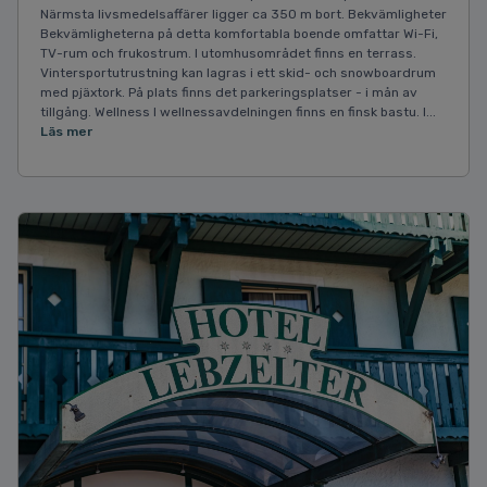
Närmsta livsmedelsaffärer ligger ca 350 m bort. Bekvämligheter
Bekvämligheterna på detta komfortabla boende omfattar Wi-Fi,
TV-rum och frukostrum. I utomhusområdet finns en terrass.
Vintersportutrustning kan lagras i ett skid- och snowboardrum
med pjäxtork. På plats finns det parkeringsplatser - i mån av
tillgång. Wellness I wellnessavdelningen finns en finsk bastu. I...
Läs mer