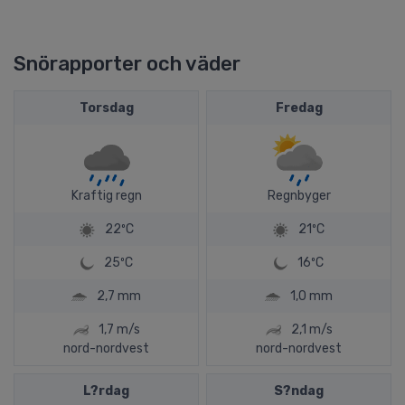
Snörapporter och väder
Torsdag
Fredag
Kraftig regn
Regnbyger
22ºC
21ºC
25ºC
16ºC
2,7 mm
1,0 mm
1,7 m/s
2,1 m/s
nord-nordvest
nord-nordvest
L?rdag
S?ndag