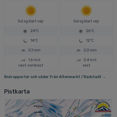
Sol og klart vejr
Sol og klart vejr
24ºC
26ºC
14ºC
12ºC
0,1 mm
0,0 mm
1,6 m/s
0,4 m/s
vest-nordvest
vest
Snörapporter och väder från Altenmarkt / Radstadt →
Pistkarta