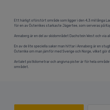
Ett härligt oförstört område som ligger i den 4,3 mil långa
för en av Österrikes starkaste Jägertee, som serveras på Ko
Annaberg är en del av skidområdet Dachstein West och via al
En av de lite speciella saker man hittar i Annaberg är en st
Österrike om man jämför med Sverige och Norge, vilket gör d
Antalet pistkilometrar och angivna pister är för hela området 
området.