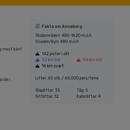
Fakta om Annaberg
Skidområdet: 480-1620 m.ö.h
Staden/byn: 480 m.ö.h
og mest känt
142 pister i allt
32 km blå
94 km röd
16 km svart
.
Lifter: 65 stk. / 65.000 pers/time
ande i
Släpliftar: 35
Tåg: 5
Sittliftar: 12
Kabinliftar: 4