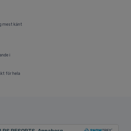
og mest känt
.
ande i
kt för hela