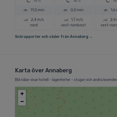
15ºC
12ºC
15
11,0 mm
0,0 mm
1,6
2,4 m/s
1,7 m/s
2,4
nord
vest-nordvest
vest-nor
Snörapporter och väder från Annaberg →
Karta över Annaberg
Blå nålar visar hotell - lägenheter - stugor och andra boenden 
+
−