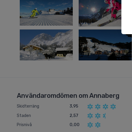
Användaromdömen om Annaberg
Skidterräng
3,95
Staden
2,57
Prisnivå
0,00