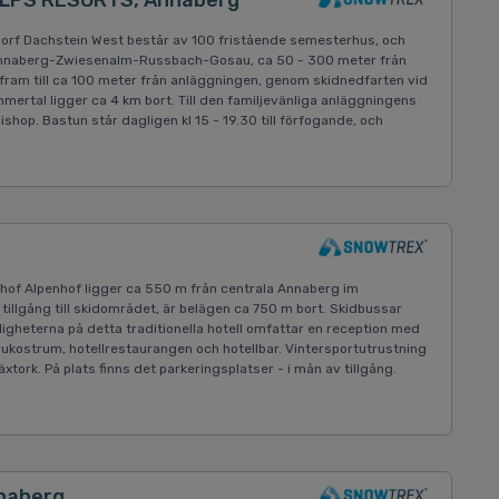
ALPS RESORTS, Annaberg
f Dachstein West består av 100 fristående semesterhus, och
Annaberg-Zwiesenalm-Russbach-Gosau, ca 50 - 300 meter från
r fram till ca 100 meter från anläggningen, genom skidnedfarten vid
rtal ligger ca 4 km bort. Till den familjevänliga anläggningens
shop. Bastun står dagligen kl 15 - 19.30 till förfogande, och
thof Alpenhof ligger ca 550 m från centrala Annaberg im
illgång till skidområdet, är belägen ca 750 m bort. Skidbussar
gheterna på detta traditionella hotell omfattar en reception med
 frukostrum, hotellrestaurangen och hotellbar. Vintersportutrustning
tork. På plats finns det parkeringsplatser - i mån av tillgång.
nnaberg