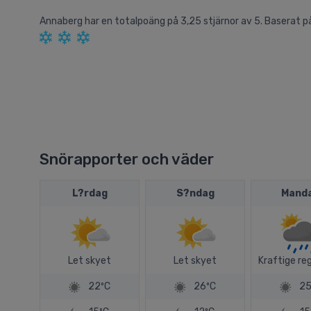
Annaberg
har en totalpoäng på
3,25
stjärnor av
5.
Baserat p
Snörapporter och väder
L?rdag
S?ndag
Mand
Let skyet
Let skyet
Kraftige re
22ºC
26ºC
25