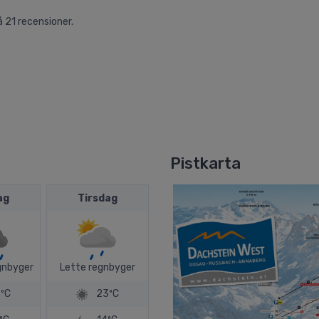
å
21
recensioner.
Pistkarta
ag
Tirsdag
gnbyger
Lette regnbyger
ºC
23ºC