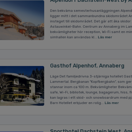
Alpendorf Dachstein-West by 
Den bekväma semesterhusanläggningen Alpendor
ligger mitt i det sammanbundna skidområdet 
insteget till skidområdet. Det går att åka skido
Astauwinkel-Bahn. Centrum av Annaberg im Lamme
bekvämligheter hör reception, Wi-Fi samt en mini
simhallen kan användas kl...
Läs mer
Gasthof Alpenhof, Annaberg
Läge Det familjedrivna 3-stjärniga hotellet Gas
Lammertal. Bergbanan "Kopfbergbahn", som ger t
stannar inom ca 100 m. Bekvämligheter Bekvämli
safe, Wi-Fi, bibliotek, lounge, bagagerum, hiss,
kan lagras i ett skid- och snowboardrum med pjäx
Barn Hotellet erbjuder en rolig...
Läs mer
Sporthotel Dachstein West, A