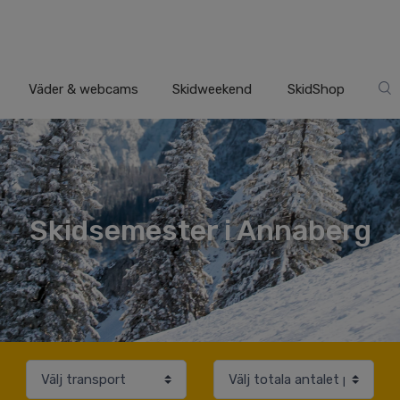
Väder & webcams
Skidweekend
SkidShop
Skidsemester i Annaberg