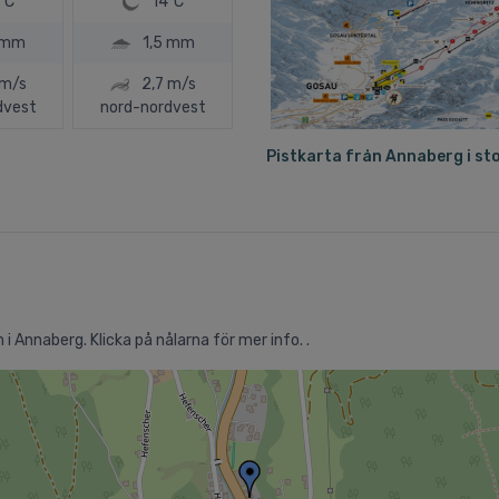
ºC
14ºC
 mm
1,5 mm
 m/s
2,7 m/s
dvest
nord-nordvest
Pistkarta från Annaberg i st
i Annaberg. Klicka på nålarna för mer info. .