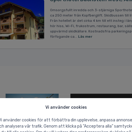
Omsorgsfullt inredda och 3-stjärniga Sporthote
ca 250 meter från Kopfberglift. Skidbussen till 
Från hotellet är det cirka 4 km till ett insteg i 
hör hiss, Wi-Fi, frukostrum, restaurang, bar, sä
uppvärmd skidkällare. Kostnadsfria parkeringsplat
förfogande ca...
Läs mer
Vi använder cookies
Vi använder cookies för att förbättra din upplevelse, anpassa annonse
ch analysera vår trafik. Genom att klicka på ”Acceptera alla” samtyck