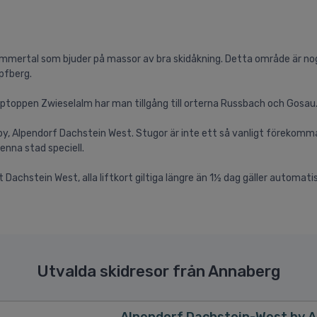
 Lammertal som bjuder på massor av bra skidåkning. Detta område är n
pfberg.
ptoppen Zwieselalm har man tillgång till orterna Russbach och Gosau
ugby, Alpendorf Dachstein West. Stugor är inte ett så vanligt förekomm
enna stad speciell.
Dachstein West, alla liftkort giltiga längre än 1½ dag gäller automatis
Utvalda skidresor från Annaberg