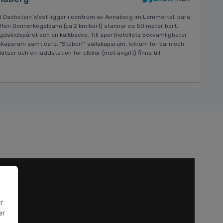
l Dachstein West ligger i centrum av Annaberg im Lammertal, bara
liften Donnerkogelbahn (ca 2 km bort) stannar ca 50 meter bort.
längdskidspåret och en kälkbacke. Till sporthotellets bekvämligheter
llskapsrum samt café, "Stüberl"-sällskapsrum, lekrum för barn och
ser och en laddstation för elbilar (mot avgift) finns till
r
er