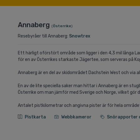
Annaberg
(
Österrike
)
Resebyråer till Annaberg:
Snowtrex
Ett härligt oförstört område som ligger i den 4,3 mil långa
för en av Österrikes starkaste Jägertee, som serveras på Ko
Annaberg är en del av skidområdet Dachstein West och via al
En av de lite speciella saker man hittar i Annaberg är en st
Österrike om man jämför med Sverige och Norge, vilket gör d
Antalet pistkilometrar och angivna pister är för hela området 
Pistkarta
Webbkameror
Snörapporter 