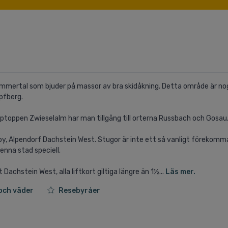
 Lammertal som bjuder på massor av bra skidåkning. Detta område är n
pfberg.
ptoppen Zwieselalm har man tillgång till orterna Russbach och Gosau
ugby, Alpendorf Dachstein West. Stugor är inte ett så vanligt förekomm
enna stad speciell.
Dachstein West, alla liftkort giltiga längre än 1½...
Läs mer.
och väder
Resebyråer