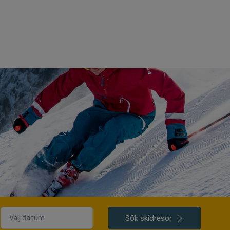
Sök
skidresor